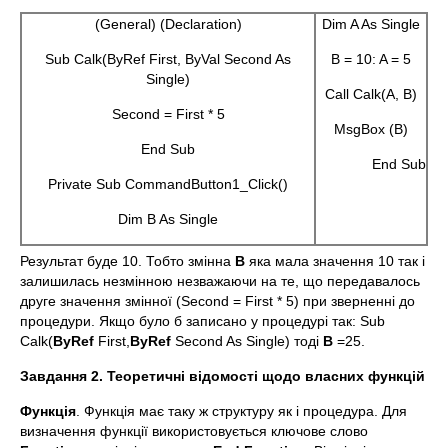
(General) (Declaration)
Dim A As Single
Sub Calk(ByRef First, ByVal Second As
B = 10: A = 5
Single)
Call Calk(A, B)
Second = First * 5
MsgBox (B)
End Sub
End Sub
Private Sub CommandButton1_Click()
Dim B As Single
Результат буде 10. Тобто змінна
В
яка мала значення 10 так і
залишилась незмінною незважаючи на те, що передавалось
друге значення змінної (Second = First * 5) при зверненні до
процедури. Якщо було б записано у процедурі так: Sub
Calk(
ByRef
First,
ByRef
Second As Single) тоді
В
=25.
Завдання 2. Теоретичні відомості щодо власних функцій
Функція
. Функція має таку ж структуру як і процедура. Для
визначення функції використовується ключове слово