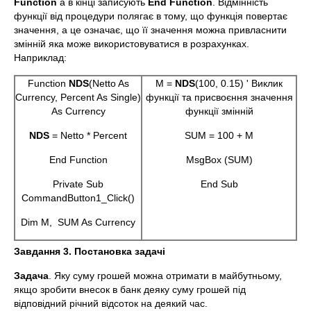
Function
а в кінці записують
End Function
. Відмінність
функції від процедури полягає в тому, що функція повертає
значення, а це означає, що її значення можна привласнити
змінній яка може використовуватися в розрахунках.
Наприклад:
Function
NDS
(Netto As
M =
NDS
(100, 0.15) ' Виклик
Currency, Percent As Single)
функції та присвоєння значення
As Currency
функції змінній
NDS
= Netto * Percent
SUM = 100 + M
End Function
MsgBox (SUM)
Private Sub
End Sub
CommandButton1_Click()
Dim M, SUM As Currency
Завдання 3. Постановка задачі
Задача
. Яку суму грошей можна отримати в майбутньому,
якщо зробити внесок в банк деяку суму грошей під
відповідний річний відсоток на деякий час.