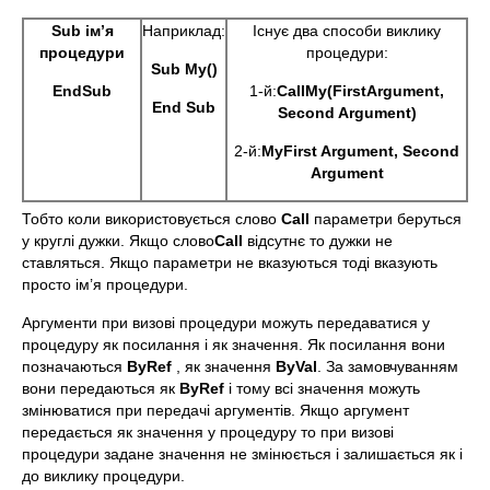
Sub
ім’я
Наприклад:
Існує два способи виклику
процедури
процедури:
Sub My()
End
Sub
1-й:
Call
My
(
First
Argument
,
End Sub
Second Argument)
2-й:
My
First Argument, Second
Argument
Тобто коли використовується слово
Call
параметри беруться
у круглі дужки. Якщо слово
Call
відсутнє то дужки не
ставляться. Якщо параметри не вказуються тоді вказують
просто ім’я процедури.
Аргументи при визові процедури можуть передаватися у
процедуру як посилання і як значення. Як посилання вони
позначаються
ByRef
, як значення
ByVal
. За замовчуванням
вони передаються як
ByRef
і тому всі значення можуть
змінюватися при передачі аргументів. Якщо аргумент
передається як значення у процедуру то при визові
процедури задане значення не змінюється і залишається як і
до виклику процедури.