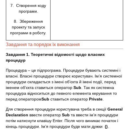
7. Створення коду
програми.
8. Збереження
проекту та запуск
програми в роботу.
Завдання та порядок їх виконання
Завдання 1. Теоретичні відомості щодо власних
процедур
Процедура – це підпрограма. Процедури бувають системні і
власні. Власні процедури створює користувач. Ім’я системної
процедури складається з імені об’єкта й імені події, перед
іменем об’єкта ставиться оператор
Sub
. Так як системна
процедура відноситься до певного елемента керування то
перед оператором
Sub
ставиться оператор
Private
.
Для створення процедури користувача треба в секції
General
Declaration
ввести оператор
Sub
та ввести ім’я процедури
потім натиснути клавішу Enter. Після чого виникає початок і
кінець процедури. Ім’я процедури буде мати дужки
()
.