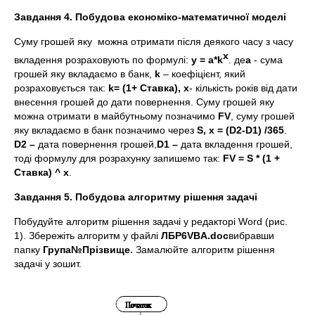
Завдання 4. Побудова економіко-математичної моделі
Суму грошей яку можна отримати після деякого часу з часу
x
вкладення розраховують по формулі:
y
=
a
*
k
. де
a
- сума
грошей яку вкладаємо в банк,
k
– коефіцієнт, який
розраховується так:
k
= (1+ Ставка),
x
- кількість років від дати
внесення грошей до дати повернення. Суму грошей яку
можна отримати в майбутньому позначимо
FV
, суму грошей
яку вкладаємо в банк позначимо через
S,
x = (
D2-
D1)
/365
.
D2
–
дата повернення грошей,
D1
–
дата вкладення грошей,
тоді формулу для розрахунку запишемо так:
FV = S * (1 +
Ставка) ^
x
.
Завдання 5. Побудова алгоритму рішення задачі
Побудуйте алгоритм рішення задачі у редакторі Word (рис.
1). Збережіть алгоритм у файлі
ЛБР6
VBA
.
doc
вибравши
папку
Група№Прізвище.
Замалюйте алгоритм рішення
задачі у зошит.