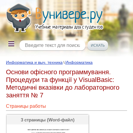
Информатика и выч. техника
Информатика
\
Основи офісного программування.
Процедури та функції у VisualBasic:
Методичні вказівки до лабораторного
заняття № 7
Страницы работы
3 страницы (Word-файл)