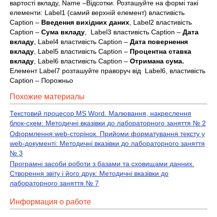
вартості вкладу, Name –Відсотки. Розташуйте на формі такі
елементи: Label1 (самий верхній елемент) властивість
Caption –
Введення вихідних даних
, Label2 властивість
Caption –
Сума вкладу
, Label3 властивість Caption –
Дата
вкладу
, Label4 властивість Caption –
Дата повернення
вкладу
, Label5 властивість Caption –
Процентна ставка
вкладу
, Label6 властивість Caption –
Отримана сума.
Елемент Label7 розташуйте праворуч від Label6, властивість
Caption – Порожньо
Похожие материалы
Текстовий процесор MS Word. Малювання, накреслення
блок-схем: Методичні вказівки до лабораторного заняття № 2
Оформлення web-сторінок. Прийоми форматування тексту у
web-документі: Методичні вказівки до лабораторного заняття
№ 3
Програмні засоби роботи з базами та сховищами данних.
Створення звіту і його друк: Методичні вказівки до
лабораторного заняття № 7
Информация о работе