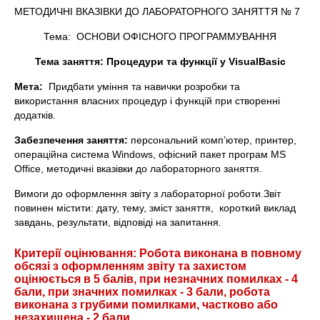
МЕТОДИЧНІ ВКАЗІВКИ ДО ЛАБОРАТОРНОГО ЗАНЯТТЯ № 7
Тема: ОСНОВИ ОФІСНОГО ПРОГРАММУВАННЯ
Тема заняття: Процедури та функції у
Visual
Basic
Мета:
Придбати уміння та навички розробки та
використання власних процедур і функцій при створенні
додатків.
Забезпечення заняття:
персональний комп’ютер, принтер,
операційна система Windows, офісний пакет програм MS
Office, методичні вказівки до лабораторного заняття.
Вимоги до оформлення звіту з лабораторної роботи.Звіт
повинен містити: дату, тему, зміст заняття, короткий виклад
завдань, результати, відповіді на запитання
.
Критерії оцінювання: Робота виконана в повному
обсязі з оформленням звіту та захистом
оцінюється в 5 балів, при незначних помилках - 4
бали, при значних помилках - 3 бали, робота
виконана з грубими помилками, частково або
незахищена - 2 бали.