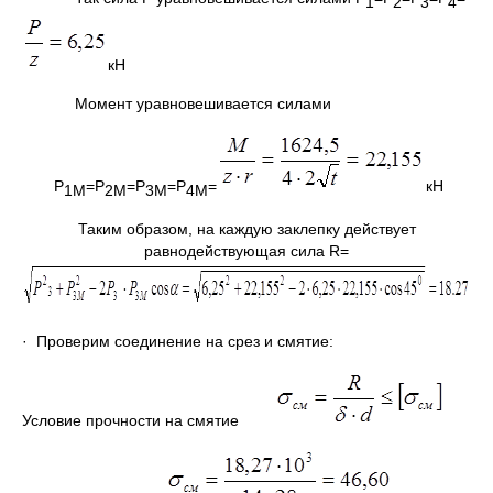
1
2
3
4
кН
Момент уравновешивается силами
P
=P
=P
=P
=
кН
1М
2М
3М
4М
Таким образом, на каждую заклепку действует
равнодействующая сила R=
· Проверим соединение на срез и смятие:
Условие прочности на смятие