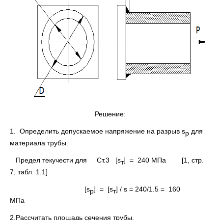
Решение:
1. Определить допускаемое напряжение на разрыв s
для
p
материала трубы.
Предел текучести для Ст.3 [s
] = 240 МПа [1, стр.
т
7, табл. 1.1]
[s
] = [s
] / s = 240/1.5 = 160
p
т
МПа
2.Рассчитать площадь сечения трубы.