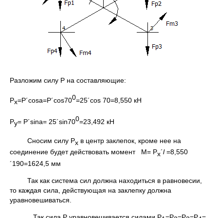
Разложим силу Р на составляющие:
0
Р
=P´cosa=P´cos70
=25´cos 70=8,550 кН
x
0
P
= P´sina= 25´sin70
=23,492 кН
y
Сносим силу Р
в центр заклепок, кроме нее на
x
соединение будет действовать момент М= Р
´
l
=8,550
x
´190=1624,5 мм
Так как система сил должна находиться в равновесии,
то каждая сила, действующая на заклепку должна
уравновешиваться.
Так сила P уравновешивается силами P
=P
=P
=P
=