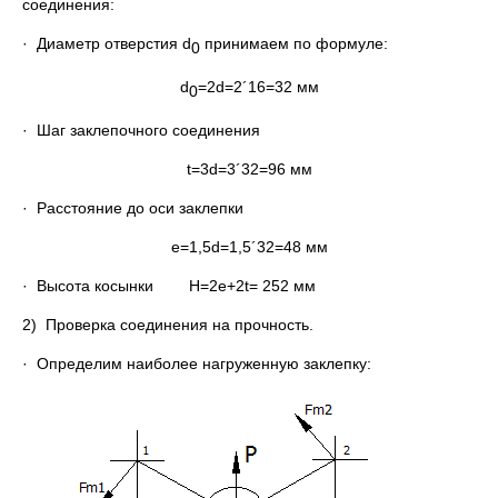
соединения:
· Диаметр отверстия d
принимаем по формуле:
0
d
=2d=2´16=32 мм
0
· Шаг заклепочного соединения
t=3d=3´32=96 мм
· Расстояние до оси заклепки
е=1,5d=1,5´32=48 мм
· Высота косынки Н=2е+2t= 252 мм
2) Проверка соединения на прочность.
· Определим наиболее нагруженную заклепку: