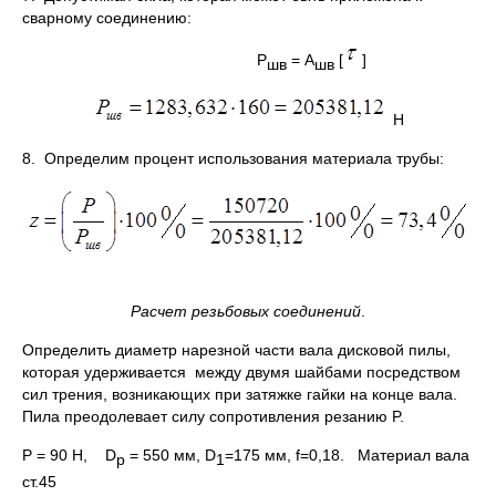
сварному соединению:
P
= А
[
]
шв
шв
Н
8. Определим процент использования материала трубы:
Расчет резьбовых соединений
.
Определить диаметр нарезной части вала дисковой пилы,
которая удерживается между двумя шайбами посредством
сил трения, возникающих при затяжке гайки на конце вала.
Пила преодолевает силу сопротивления резанию P.
P = 90 Н, D
= 550 мм, D
=175 мм, f=0,18. Материал вала
p
1
ст.45