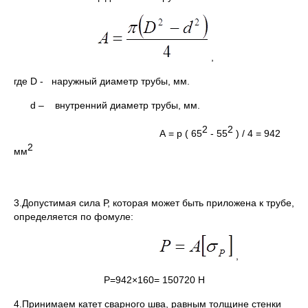
,
где D - наружный диаметр трубы, мм.
d – внутренний диаметр трубы, мм.
2
2
А = p ( 65
- 55
) / 4 = 942
2
мм
3.Допустимая сила Р, которая может быть приложена к трубе,
определяется по фомуле:
,
P=942×160= 150720 H
4.Принимаем катет сварного шва, равным толщине стенки