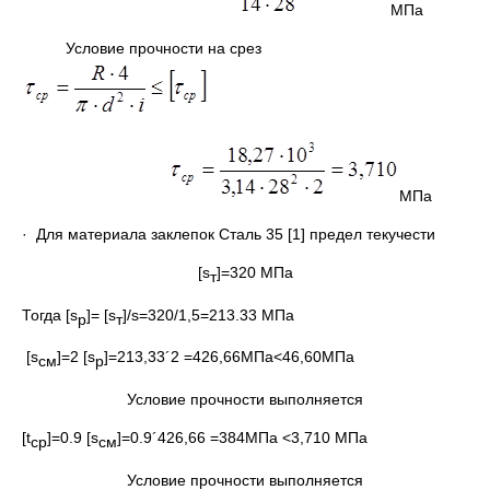
МПа
Условие прочности на срез
МПа
· Для материала заклепок Сталь 35 [1] предел текучести
[s
]=320 МПа
т
Тогда [s
]= [s
]/s=320/1,5=213.33 МПа
р
т
[s
]=2 [s
]=213,33´2 =426,66МПа<46,60МПа
см
р
Условие прочности выполняется
[t
]=0.9 [s
]=0.9´426,66 =384МПа <3,710 МПа
ср
см
Условие прочности выполняется