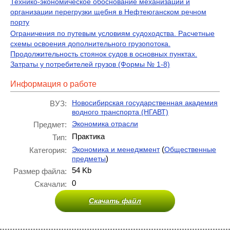
Технико-экономическое обоснование механизации и
организации перегрузки щебня в Нефтеюганском речном
порту
Ограничения по путевым условиям судоходства. Расчетные
схемы освоения дополнительного грузопотока.
Продолжительность стоянок судов в основных пунктах.
Затраты у потребителей грузов (Формы № 1-8)
Информация о работе
Новосибирская государственная академия
ВУЗ:
водного транспорта (НГАВТ)
Экономика отрасли
Предмет:
Практика
Тип:
(
Экономика и менеджмент
Общественные
Категория:
)
предметы
54 Kb
Размер файла:
0
Скачали:
Скачать файл