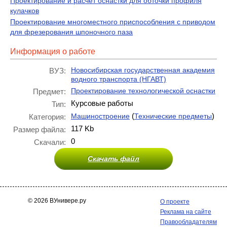
Проектирование и расчёт оснастки для обточки профиля
кулачков
Проектирование многоместного приспособления с приводом
для фрезерования шпоночного паза
Информация о работе
Новосибирская государственная академия
ВУЗ:
водного транспорта (НГАВТ)
Проектирование технологической оснастки
Предмет:
Курсовые работы
Тип:
(
)
Машиностроение
Технические предметы
Категория:
117 Kb
Размер файла:
0
Скачали:
Скачать файл
© 2026 ВУнивере.ру
О проекте
Реклама на сайте
Правообладателям