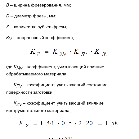
В
– ширина фрезерования, мм;
D
–
диаметр фрезы, мм;
Z –
количество зубьев фрезы;
K
– поправочный коэффициент,
V
где
K
– коэффициент, учитывающий влияние
Mv
обрабатываемого материала;
K
– коэффициент, учитывающий состояние
П
v
поверхности заготовки;
K
– коэффициент, учитывающий влияние
И
v
инструментального материала,