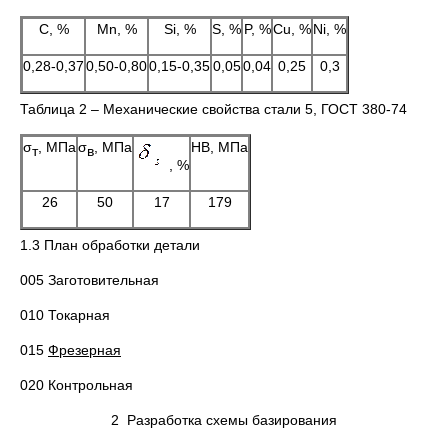
С, %
Mn, %
Si, %
S, %
P, %
Cu, %
Ni, %
0,28-0,37
0,50-0,80
0,15-0,35
0,05
0,04
0,25
0,3
Таблица 2 – Механические свойства стали 5, ГОСТ 380-74
σ
, МПа
σ
, МПа
НВ, МПа
т
в
, %
26
50
17
179
1.3 План обработки детали
005 Заготовительная
010 Токарная
015
Фрезерная
020 Контрольная
2 Разработка схемы базирования