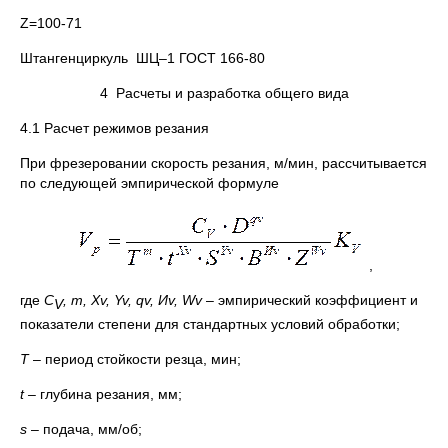
Z=100-71
Штангенциркуль ШЦ–1 ГОСТ 166-80
4 Расчеты и разработка общего вида
4.1 Расчет режимов резания
При фрезеровании скорость резания, м/мин, рассчитывается
по следующей эмпирической формуле
,
где
С
,
m
,
Xv
,
Yv
,
qv
, И
v
,
Wv
– эмпирический коэффициент и
V
показатели степени для стандартных условий обработки;
Т
– период стойкости резца, мин;
t
–
глубина резания, мм;
s
– подача, мм/об;