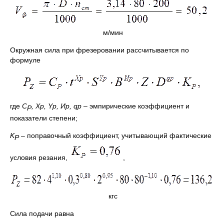
м/мин
Окружная сила при фрезеровании рассчитывается по
формуле
где
С
,
X
р,
Y
р, Ир,
qp
– эмпирические коэффициент и
Р
показатели степени;
K
– поправочный коэффициент, учитывающий фактические
Р
условия резания,
,
кгс
Сила подачи равна