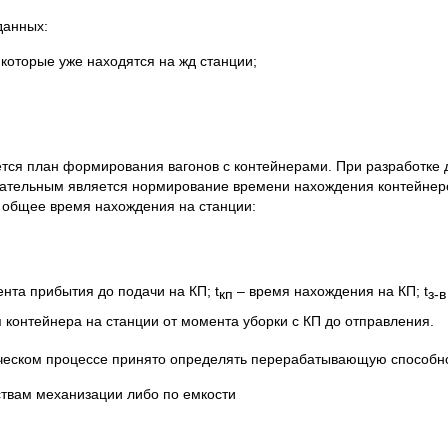
данных:
 которые уже находятся на жд станции;
тся план формирования вагонов с контейнерами. При разработке 
зательным является нормирование времени нахождения контейнер
я общее время нахождения на станции:
нта прибытия до подачи на КП; t
– время нахождения на КП; t
кп
з-в
контейнера на станции от момента уборки с КП до отправления.
еском процессе принято определять перерабатывающую способно
твам механизации либо по емкости