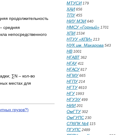
МТУСИ
179
ХАИ
656
ТПУ
455
дняя продолжительность
НИУ МЭИ
640
НМСУ «Горный»
– средняя
1701
ХПИ
1534
икла непосредственного
НТУУ «КПИ»
213
НУК им. Макарова
543
НВ
1001
НГАВТ
362
НГАУ
411
НГАСУ
817
НГМУ
665
адки; ∑N – кол-во
НГПУ
214
дных местах для
НГТУ
4610
НГУ
1993
НГУЭУ
499
НИИ
201
итных грузов?)
ОмГТУ
302
ОмГУПС
230
СПбПК №4
115
ПГУПС
2489