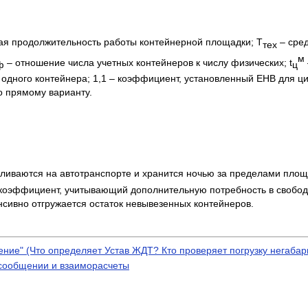
ая продолжительность работы контейнерной площадки; Т
– сре
тех
м
– отношение числа учетных контейнеров к числу физических; t
ф
ц
одного контейнера; 1,1 – коэффициент, установленный ЕНВ для ц
 прямому варианту.
вливаются на автотранспорте и хранится ночью за пределами площ
– коэффициент, учитывающий дополнительную потребность в свобо
нсивно отгружается остаток невывезенных контейнеров.
ние" (Что определяет Устав ЖДТ? Кто проверяет погрузку негабар
сообщении и взаиморасчеты