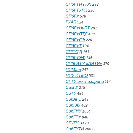
СПбГТИ (ТУ)
293
СПбГТУРП
236
СПбГУ
578
ГУАП
524
СПбГУНиПТ
291
СПбГУПТД
438
СПбГУСЭ
226
СПбГУТ
194
СПГУТД
151
СПбГУЭФ
145
СПбГЭТУ «ЛЭТИ»
379
ПИМаш
247
НИУ ИТМО
531
СГТУ им. Гагарина
114
СахГУ
278
СЗТУ
484
СибАГС
249
СибГАУ
462
СибГИУ
1654
СибГТУ
946
СГУПС
1473
СибГУТИ
2083