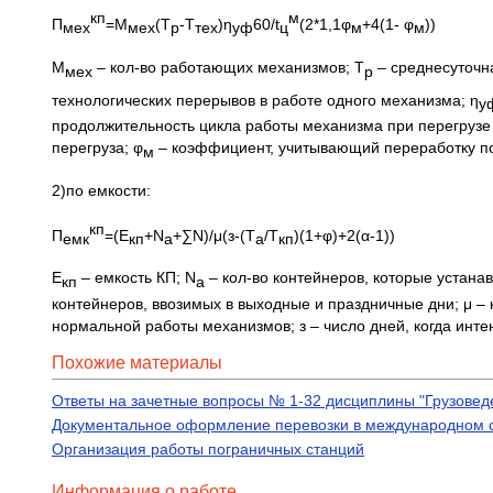
кп
м
П
=М
(Т
-Т
)η
60/t
(2*1,1φ
+4(1- φ
))
мех
мех
р
тех
уф
ц
м
м
М
– кол-во работающих механизмов; Т
– среднесуточн
мех
р
технологических перерывов в работе одного механизма; η
у
продолжительность цикла работы механизма при перегрузе 
перегруза; φ
– коэффициент, учитывающий переработку по
м
2)по емкости:
кп
П
=(Е
+N
+∑N)/μ(з-(Т
/Т
)(1+φ)+2(α-1))
емк
кп
а
а
кп
Е
– емкость КП; N
– кол-во контейнеров, которые устана
кп
а
контейнеров, ввозимых в выходные и праздничные дни; μ 
нормальной работы механизмов; з – число дней, когда инте
Похожие материалы
Ответы на зачетные вопросы № 1-32 дисциплины "Грузоведе
Документальное оформление перевозки в международном 
Организация работы пограничных станций
Информация о работе