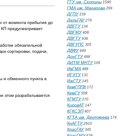
ГГУ им. Скорины
1590
ГМА им. Макарова
299
ДГПУ
159
ДальГАУ
279
и от момента прибытия до
ДВГГУ
134
х КП предусматривает
ДВГМУ
408
ДВГТУ
936
ДВГУПС
305
работке обязательной
ДВФУ
949
док сортировки, подачи,
ДонГТУ
498
ДИТМ МНТУ
109
ИвГМА
488
ИГХТУ
131
 и обменного пункта в
ИжГТУ
145
КемГППК
171
КемГУ
508
ри этом разрабатывается
КГМТУ
270
КировАТ
147
КГКСЭП
407
КГТА им. Дегтярева
174
КнАГТУ
2910
КрасГАУ
345
КрасГМУ
629