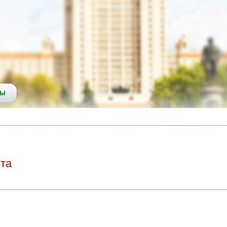
СЫ
кта