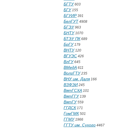
БГТУ
603
БГУ
155
БГУИР
391
БелГУТ
4908
БГЭУ
963
БНТУ
1070
БТЭУ ПК
689
БрГУ
179
ВНТУ
120
ВГУЭС
426
ВлГУ
645
ВМедА
611
ВолгГТУ
235
ВНУ им. Даля
166
ВЗФЭИ
245
ВятГСХА
101
ВятГГУ
139
ВятГУ
559
ГГДСК
171
ГомГМК
501
ГГМУ
1966
ГГТУ им. Сухого
4467