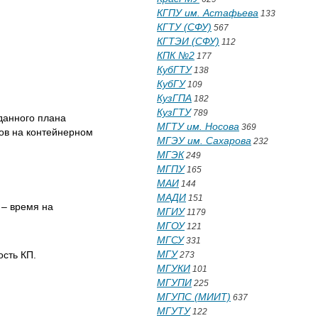
КГПУ им. Астафьева
133
КГТУ (СФУ)
567
КГТЭИ (СФУ)
112
КПК №2
177
КубГТУ
138
КубГУ
109
КузГПА
182
КузГТУ
789
данного плана
МГТУ им. Носова
369
ов на контейнерном
МГЭУ им. Сахарова
232
МГЭК
249
МГПУ
165
МАИ
144
МАДИ
151
– время на
МГИУ
1179
МГОУ
121
МГСУ
331
МГУ
сть КП.
273
МГУКИ
101
МГУПИ
225
МГУПС (МИИТ)
637
МГУТУ
122