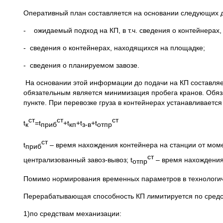
Оперативный план составляется на основании следующих 
- ожидаемый подход на КП, в т.ч. сведения о контейнерах,
- сведения о контейнерах, находящихся на площадке;
- сведения о планируемом завозе.
На основании этой информации до подачи на КП составляе
обязательным является минимизация пробега кранов. Обя
пункте. При перевозке груза в контейнерах устанавливаетс
ст
ст
ст
t
=t
+t
+t
+t
к
приб
кп
з-в
отпр
ст
t
– время нахождения контейнера на станции от моме
приб
ст
централизованный завоз-вывоз; t
– время нахождения 
отпр
Помимо нормирования временных параметров в технологич
Перерабатывающая способность КП лимитируется по средс
1)по средствам механизации: