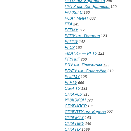
ПГПУ им. Короленко
296
ПНТУ им. Кондратюка
120
РАНХиГС
190
РОАТ МИИТ
608
РТА
245
РГГМУ
117
РГПУ им. Герцена
123
РГППУ
142
РГСУ
162
«МАТИ» — РГТУ
121
РГУНиГ
260
РЭУ им. Плеханова
123
РГАТУ им. Соловьёва
219
РязГМУ
125
РГРТУ
666
СамГТУ
131
СПбГАСУ
315
ИНЖЭКОН
328
СПбГИПСР
136
СПбГЛТУ им. Кирова
227
СПбГМТУ
143
СПбГПМУ
146
СПбГПУ
1599