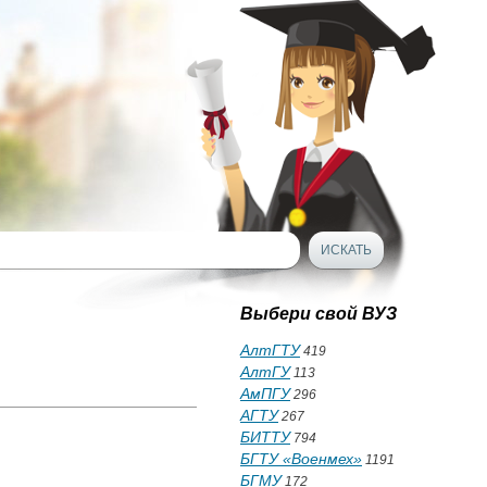
Выбери свой ВУЗ
АлтГТУ
419
АлтГУ
113
АмПГУ
296
АГТУ
267
БИТТУ
794
БГТУ «Военмех»
1191
БГМУ
172