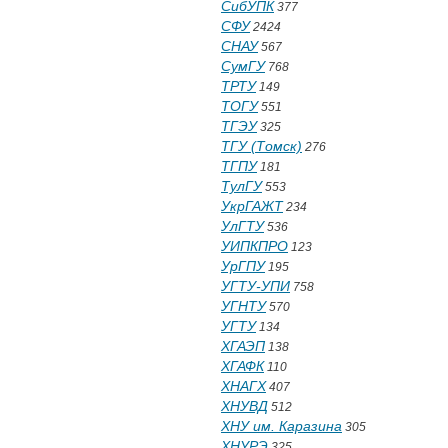
СибУПК
377
СФУ
2424
СНАУ
567
СумГУ
768
ТРТУ
149
ТОГУ
551
ТГЭУ
325
ТГУ (Томск)
276
ТГПУ
181
ТулГУ
553
УкрГАЖТ
234
УлГТУ
536
УИПКПРО
123
УрГПУ
195
УГТУ-УПИ
758
УГНТУ
570
УГТУ
134
ХГАЭП
138
ХГАФК
110
ХНАГХ
407
ХНУВД
512
ХНУ им. Каразина
305
ХНУРЭ
325