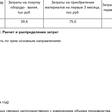
ду
Затраты на покупку
Затраты на приобретение
Затра
оборудо- вания,
материалов на первые 3 месяца,
перв
тыс.руб.
тыс.руб.
39,6
75,6
2. Расчет и распределение затрат
ть по трем основным направлениям:
 год).
рых связано непосредственно с изменением объема производства, 