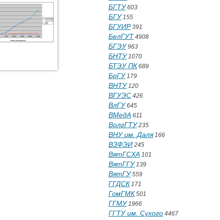
БГТУ
603
БГУ
155
БГУИР
391
БелГУТ
4908
БГЭУ
963
БНТУ
1070
БТЭУ ПК
689
БрГУ
179
ВНТУ
120
ВГУЭС
426
ВлГУ
645
ВМедА
611
ВолгГТУ
235
ВНУ им. Даля
166
ВЗФЭИ
245
ВятГСХА
101
ВятГГУ
139
ВятГУ
559
ГГДСК
171
ГомГМК
501
ГГМУ
1966
ГГТУ им. Сухого
4467