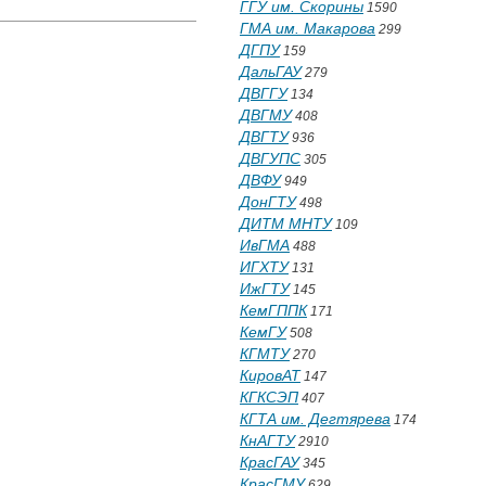
ГГУ им. Скорины
1590
ГМА им. Макарова
299
ДГПУ
159
ДальГАУ
279
ДВГГУ
134
ДВГМУ
408
ДВГТУ
936
ДВГУПС
305
ДВФУ
949
ДонГТУ
498
ДИТМ МНТУ
109
ИвГМА
488
ИГХТУ
131
ИжГТУ
145
КемГППК
171
КемГУ
508
КГМТУ
270
КировАТ
147
КГКСЭП
407
КГТА им. Дегтярева
174
КнАГТУ
2910
КрасГАУ
345
КрасГМУ
629