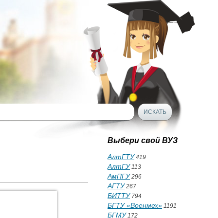
Выбери свой ВУЗ
АлтГТУ
419
АлтГУ
113
АмПГУ
296
АГТУ
267
БИТТУ
794
БГТУ «Военмех»
1191
БГМУ
172