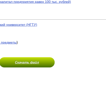
капитал предприятия равен 100 тыс. рублей)
кий университет (НГТУ)
)
 предметы
Скачать файл