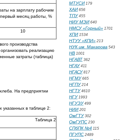
МТУСИ
179
ХАИ
раты на зарплату рабочим
656
ТПУ
 первый месяц работы, %
455
НИУ МЭИ
640
НМСУ «Горный»
1701
10
ХПИ
1534
НТУУ «КПИ»
213
вого производства
НУК им. Макарова
543
 организовать реализацию
НВ
1001
менные затраты (таблица)
НГАВТ
362
НГАУ
411
НГАСУ
817
НГМУ
665
НГПУ
214
НГТУ
 хлеба. На предприятии
4610
НГУ
1993
НГУЭУ
499
х указанных в таблице 2:
НИИ
201
ОмГТУ
302
Таблица 2
ОмГУПС
230
СПбПК №4
115
ПГУПС
2489