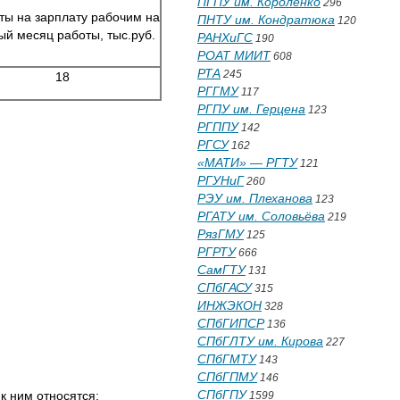
ПГПУ им. Короленко
296
ты на зарплату рабочим на
ПНТУ им. Кондратюка
120
ый месяц работы, тыс.руб.
РАНХиГС
190
РОАТ МИИТ
608
РТА
245
18
РГГМУ
117
РГПУ им. Герцена
123
РГППУ
142
РГСУ
162
«МАТИ» — РГТУ
121
РГУНиГ
260
РЭУ им. Плеханова
123
РГАТУ им. Соловьёва
219
РязГМУ
125
РГРТУ
666
СамГТУ
131
СПбГАСУ
315
ИНЖЭКОН
328
СПбГИПСР
136
СПбГЛТУ им. Кирова
227
СПбГМТУ
143
СПбГПМУ
146
СПбГПУ
к ним относятся:
1599