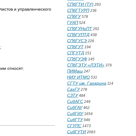
СПбГТИ (ТУ)
293
листов и управленческого
СПбГТУРП
236
СПбГУ
578
ГУАП
524
СПбГУНиПТ
291
СПбГУПТД
438
СПбГУСЭ
226
СПбГУТ
;
194
СПГУТД
151
СПбГУЭФ
145
СПбГЭТУ «ЛЭТИ»
379
им относят:
ПИМаш
247
НИУ ИТМО
531
СГТУ им. Гагарина
114
СахГУ
278
СЗТУ
484
СибАГС
249
СибГАУ
462
СибГИУ
1654
СибГТУ
946
СГУПС
1473
СибГУТИ
2083