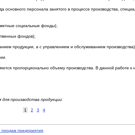
а основного персонала занятого в процессе производства, специа
джетные социальные фонды);
твенных фондов);
данием продукции, а с управлением и обслуживанием производства)
ии.
яются пропорционально объему производства. В данной работе к н
для производства продукции:
1
2
3
4
х продаж предприятия