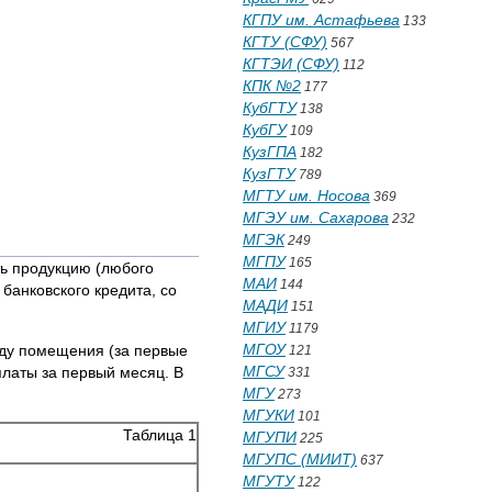
КГПУ им. Астафьева
133
КГТУ (СФУ)
567
КГТЭИ (СФУ)
112
КПК №2
177
КубГТУ
138
КубГУ
109
КузГПА
182
КузГТУ
789
МГТУ им. Носова
369
МГЭУ им. Сахарова
232
МГЭК
249
МГПУ
165
ть продукцию (любого
МАИ
144
банковского кредита, со
МАДИ
151
МГИУ
1179
МГОУ
нду помещения (за первые
121
МГСУ
платы за первый месяц. В
331
МГУ
273
МГУКИ
101
Таблица 1
МГУПИ
225
МГУПС (МИИТ)
637
МГУТУ
122