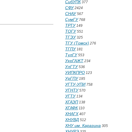
СибУПК
377
СФУ
2424
СНАУ
567
СумГУ
768
ТРТУ
149
ТОГУ
551
ТГЭУ
325
ТГУ (Томск)
276
ТГПУ
181
ТулГУ
553
УкрГАЖТ
234
УлГТУ
536
УИПКПРО
123
УрГПУ
195
УГТУ-УПИ
758
УГНТУ
570
УГТУ
134
ХГАЭП
138
ХГАФК
110
ХНАГХ
407
ХНУВД
512
ХНУ им. Каразина
305
ХНУРЭ
325