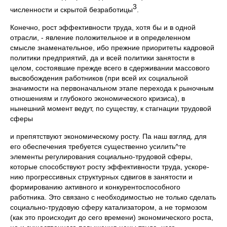
3
численности и скрытой безработицы
.
Конечно, рост эффективности труда, хотя бы и в одной
отрасли, - явле­ние положительное и в определенном
смысле знаменательное, ибо прежние приоритеты кадровой
политики предприятий, да и всей политики занятости в
целом, состоявшие прежде всего в сдерживании массового
высвобожде­ния работников (при всей их социальной
значимости на первоначальном этапе перехода к рыночным
отношениям и глубокого экономического кри­зиса), в
нынешний момент ведут, по существу, к стагнации трудовой
сферы
и препятствуют экономическому росту. Па наш взгляд, для
его обеспечения требуется существенно усилить^те
элементы регулирования социально-тру­довой сферы,
которые способствуют росту эффективности труда, ускоре­
нию прогрессивных структурных сдвигов в занятости и
формированию ак­тивного и конкурентоспособного
работника. Это связано с необходимостью не только сделать
социально-трудовую сферу катализатором, а не тормозом
(как это происходит до сего времени) экономического роста,