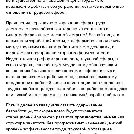
но и сущест­венного повышения цены труда, чего
невозможно добиться без устранения остатков нерыночных
отношений в трудовой сфере.
Проявления нерыночного характера сферы труда
достаточно разнообра­зны и хорошо известны: это и
гипертрофированные масштабы скрытой без­работицы, и
невыплаты заработной платы, и деформированная связь
между трудовым вкладом работника и его доходами, и
широкое распространение скрытых форм занятости.
Недостаточная реформированность, трудовой сфе­ры, в
свою очередь, способствует медленному обновлению и
сохранению большого количества малоэффективных и
низкооплачиваемых рабочих мест, чрезмерно высокому
предложению рабочей силы и ориентации почти половины
трудоспособных граждан на стабильное рабочее место даже
при низкой и не вовремя выплачиваемой заработной плате.
Если и далее во главу угла ставить сдерживание
безработицы, то скорее всего будут сохраняться
стагнационный характер развития производства, нынешняя
структура занятости без прогрессивных изменений, низкий
уров­ень эффективности труда, трудовой мотивации и,