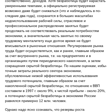
соответственно, доходов. Хотя безработица будет нарастать
умеренными темпами, а официально ре­гистрируемая
возможно даже будет снижаться (что и наблюдалось в по­
следние два года), сохранится в больших масштабах
недоиспользование ра­бочей силы, отраслевое и
профессиональное распределение занятых будет
продолжать не соответствовать реальным потребностям
экономики, а зна­чительная часть занятых по своему
трудовому менталитету еще долгое вре­мя не будет
вписываться в рыночные отношения. Регулирование рынка
тру­да будет осуществляться, как и ранее, главным образом
за счет внутреннего рынка, т.е. на предприятиях и в
организациях путем периодического накоп­ления, а затем
сокращения скрытой безработицы. По нашим оценкам, избы­
точные затраты реального сектора экономики,
обусловленные низкой эф­фективностью использования
трудового потенциала, главным образом за счет
накопленной скрытой безработицы, по отношению к ВВП
составили в 1997 г. около 9%, к чистой прибыли - около 20%,
а потенциал скрытой без­работицы в экономике России
равнялся примерно 12 млн. человек.
Однако надо ясно сознавать, что резервы роста