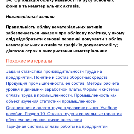
54. Організація обліку наявності та руху основних
фондів та нематеріальних активів.
Нематеріальні активи
Правильність обліку нематеріальних активів
забезпечується наказом про облікову політику, у якому
слід відобразити основні первинні документи з обліку
нематеріальних активів та графік їх документообігу;
діапазон строків використання нематеріальних
Похожие материалы
Задачи статистики производительности труда на
предприятии. Понятие и состав оборотных средств.
Продукция промышленности, ее состав. Методы расчета
уровня и динамики заработной платы. Формы и системы
оплаты труда в промышленности. Промышленность как
объект изучения статистики промышленности
Организация и оплата труда в условиях рынка: Учебное
пособие. Раздел 10. Оплата труда и социальные гарантии
обеспечения уровня жизни населения
Тарифная система оплаты работы на предприятии