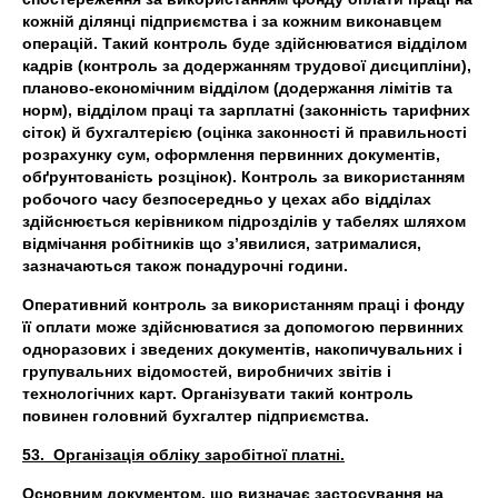
кожній ділянці підприємства і за кожним виконавцем
операцій. Такий контроль буде здійснюватися відділом
кадрів (контроль за додержанням трудової дисципліни),
планово-економічним відділом (додержання лімітів та
норм), відділом праці та зарплатні (законність тарифних
сіток) й бухгалтерією (оцінка законності й правильності
розрахунку сум, оформлення первинних документів,
обґрунтованість розцінок). Контроль за використанням
робочого часу безпосередньо у цехах або відділах
здійснюється керівником підрозділів у табелях шляхом
відмічання робітників що з’явилися, затрималися,
зазначаються також понадурочні години.
Оперативний контроль за використанням праці і фонду
її оплати може здійснюватися за допомогою первинних
одноразових і зведених документів, накопичувальних і
групувальних відомостей, виробничих звітів і
технологічних карт. Організувати такий контроль
повинен головний бухгалтер підприємства.
53. Організація обліку заробітної платні.
Основним документом, що визначає застосування на