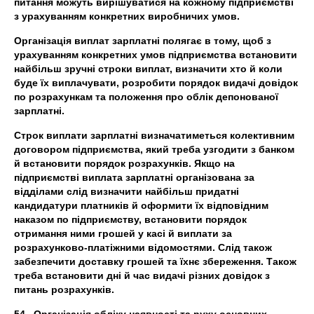
питання можуть вирішуватися на кожному підприємстві
з урахуванням конкретних виробничих умов.
Організація виплат зарплатні полягає в тому, щоб з
урахуванням конкретних умов підприємства встановити
найбільш зручні строки виплат, визначити хто й коли
буде їх виплачувати, розробити порядок видачі довідок
по розрахункам та положення про облік депонованої
зарплатні.
Строк виплати зарплатні визначатиметься колективним
договором підприємства, який треба узгодити з банком
й встановити порядок розрахунків. Якщо на
підприємстві виплата зарплатні організована за
відділами слід визначити найбільш придатні
кандидатури платників й оформити їх відповідним
наказом по підприємству, встановити порядок
отримання ними грошей у касі й виплати за
розрахунково-платіжними відомостями. Слід також
забезпечити доставку грошей та їхнє збереження. Також
треба встановити дні й час видачі різних довідок з
питань розрахунків.