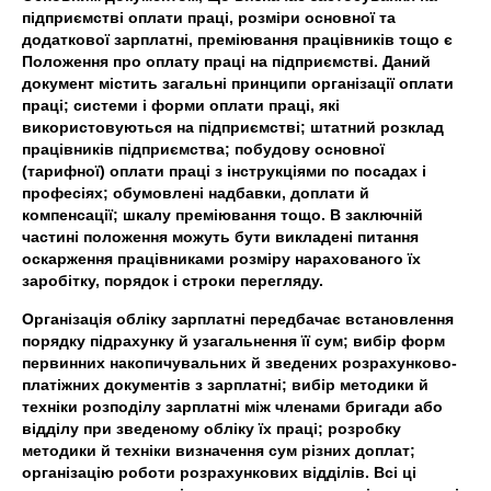
підприємстві оплати праці, розміри основної та
додаткової зарплатні, преміювання працівників тощо є
Положення про оплату праці на підприємстві. Даний
документ містить загальні принципи організації оплати
праці; системи і форми оплати праці, які
використовуються на підприємстві; штатний розклад
працівників підприємства; побудову основної
(тарифної) оплати праці з інструкціями по посадах і
професіях; обумовлені надбавки, доплати й
компенсації; шкалу преміювання тощо. В заключній
частині положення можуть бути викладені питання
оскарження працівниками розміру нарахованого їх
заробітку, порядок і строки перегляду.
Організація обліку зарплатні передбачає встановлення
порядку підрахунку й узагальнення її сум; вибір форм
первинних накопичувальних й зведених розрахунково-
платіжних документів з зарплатні; вибір методики й
техніки розподілу зарплатні між членами бригади або
відділу при зведеному обліку їх праці; розробку
методики й техніки визначення сум різних доплат;
організацію роботи розрахункових відділів. Всі ці