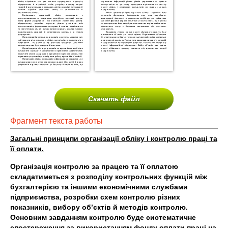
Скачать файл
Фрагмент текста работы
Загальні принципи організації обліку і контролю праці та
її оплати.
Організація контролю за працею та її оплатою
складатиметься з розподілу контрольних функцій між
бухгалтерією та іншими економічними службами
підприємства, розробки схем контролю різних
показників, вибору об’єктів й методів контролю.
Основним завданням контролю буде систематичне
спостереження за використанням фонду оплати праці на