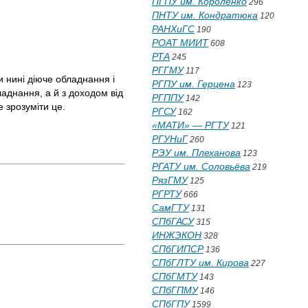
ПГПУ им. Короленко
296
ПНТУ им. Кондратюка
120
РАНХиГС
190
РОАТ МИИТ
608
РТА
245
РГГМУ
117
 нині діюче обладнання і
РГПУ им. Герцена
123
ладнання, а й з доходом від
РГППУ
142
 зрозуміти це.
РГСУ
162
«МАТИ» — РГТУ
121
РГУНиГ
260
РЭУ им. Плеханова
123
РГАТУ им. Соловьёва
219
РязГМУ
125
РГРТУ
666
СамГТУ
131
СПбГАСУ
315
ИНЖЭКОН
328
СПбГИПСР
136
СПбГЛТУ им. Кирова
227
СПбГМТУ
143
СПбГПМУ
146
СПбГПУ
1599