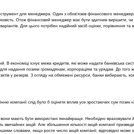
нструмент для менеджера. Один з обов'язків фінансового менеджера 
тковість. Отож фінансовий менеджер має бути здатним вирішити, чи 
варіантів. Для цього потрібен надійний засіб оцінки, порівняння та в
й. В економіці існує межа кредитів, які може надати банківська сис
 для надання позики громадянам, корпораціям та урядам. До того
тів у резерві. З огляду на обмежені ресурси, банки вибирають, кому
лінню компанії слід було б оцінити вплив усе зростаючих сум позик н
і вони мають бути використані якнайкраще. Необхідно враховувати й
ть звичайних акцій. Але збільшення кількості акцій компанії призв
 Іншими словами, якщо росте число акцій компанії, відповідно може