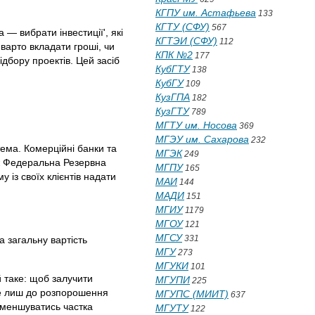
КГПУ им. Астафьева
133
КГТУ (СФУ)
567
— вибрати інвестиції', які
КГТЭИ (СФУ)
112
варто вкладати гроші, чи
КПК №2
177
ідбору проектів. Цей засіб
КубГТУ
138
КубГУ
109
КузГПА
182
КузГТУ
789
МГТУ им. Носова
369
МГЭУ им. Сахарова
232
тема. Комерційні банки та
МГЭК
249
 ж Федеральна Резервна
МГПУ
165
 із своїх клієнтів надати
МАИ
144
МАДИ
151
МГИУ
1179
МГОУ
121
МГСУ
331
а загальну вартість
МГУ
273
МГУКИ
101
 таке: щоб залучити
МГУПИ
225
еде лиш до розпорошення
МГУПС (МИИТ)
637
 зменшуватись частка
МГУТУ
122