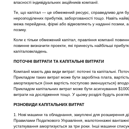
власності індивідуальних акційників компанії.
Те, що капітал — це обмежений ресурс, справедливо для буд
нерозподілених прибутків, заборгованості тощо. Навіть найві
межа перейдена, фірмі або відмовляють у наданні позики, аб
позику.
Коли є тільки обмежений капітал, правління компанії повинне
повинне визначити проекти, які принесуть найбільші прибутки
капіталовкладень.
ПОТОЧНІ ВИТРАТИ ТА КАПІТАЛЬНІ ВИТРАТИ
Компанії мають два види витрат: поточні та капітальні. Пото
Прикладом таких витрат може бути заробітна плата, вартість 
амортизуються (їхня вартість поступово зменшується) вподовж
Прикладом капітальних витрат може бути асигнування $1000
витрати на дослідження тощо. У цьому розділі будуть розглян
РІЗНОВИДИ КАПІТАЛЬНИХ ВИТРАТ
1. Нові машини та обладнання, закуплені для розширення ді
Правилами Податкового Управління, малотоннажні вантажні а
устаткування амортизується за три роки. Інші машини списую