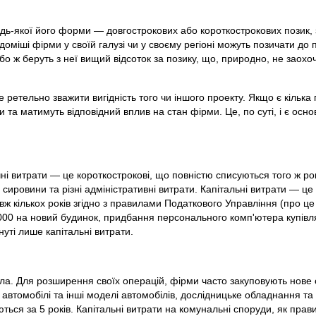
ь-якої його форми — довгострокових або короткострокових позик, 
доміші фірми у своїй галузі чи у своєму регіоні можуть позичати до
о ж беруть з неї вищий відсоток за позику, що, природно, не заохоч
 ретельно зважити вигідність того чи іншого проекту. Якщо є кілька 
 та матимуть відповідний вплив на стан фірми. Це, по суті, і є осно
чні витрати — це короткострокові, що повністю списуються того ж ро
сировини та різні адміністративні витрати. Капітальні витрати — це
 кількох років згідно з правилами Податкового Управління (про це з
00 на новий будинок, придбання персонального комп'ютера купівля
уті лише капітальні витрати.
ла. Для розширення своїх операцій, фірми часто закуповують нове 
втомобілі та інші моделі автомобілів, дослідницьке обладнання та
ться за 5 років. Капітальні витрати на комунальні споруди, як прав