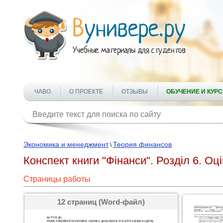
ЧАВО
О ПРОЕКТЕ
ОТЗЫВЫ
ОБУЧЕНИЕ И КУР
Экономика и менеджмент
Теория финансов
\
Конспект книги "Фінанси". Розділ 6. Оц
Страницы работы
12 страниц (Word-файл)