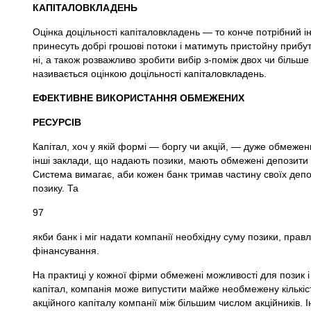
КАПІТАЛОВКЛАДЕНЬ
Оцінка доцільності капіталовкладень — то конче потрібний і
принесуть добрі грошові потоки і матимуть пристойну прибу
ні, а також розважливо зробити вибір з-поміж двох чи більше 
називається оцінкою доцільності капіталовкладень.
ЕФЕКТИВНЕ ВИКОРИСТАННЯ ОБМЕЖЕНИХ
РЕСУРСІВ
Капітал, хоч у якій формі — боргу чи акцій, — дуже обмежени
інші заклади, що надають позики, мають обмежені депозити
Система вимагає, аби кожен банк тримав частину своїх депози
позику. Та
97
якби банк і міг надати компанії необхідну суму позики, прав
фінансування.
На практиці у кожної фірми обмежені можливості для позик 
капітал, компанія може випустити майже необмежену кількіс
акційного капіталу компанії між більшим числом акційників.