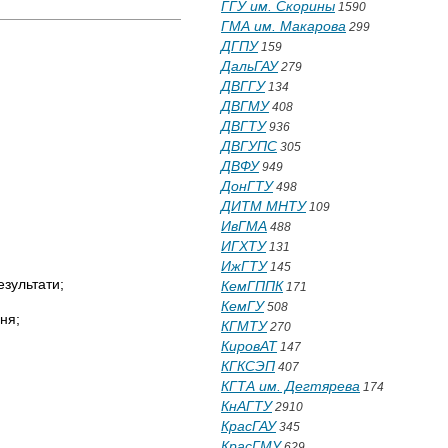
ГГУ им. Скорины
1590
ГМА им. Макарова
299
ДГПУ
159
ДальГАУ
279
ДВГГУ
134
ДВГМУ
408
ДВГТУ
936
ДВГУПС
305
ДВФУ
949
ДонГТУ
498
ДИТМ МНТУ
109
ИвГМА
488
ИГХТУ
131
ИжГТУ
145
езультати;
КемГППК
171
КемГУ
508
ня;
КГМТУ
270
КировАТ
147
КГКСЭП
407
КГТА им. Дегтярева
174
КнАГТУ
2910
КрасГАУ
345
КрасГМУ
629