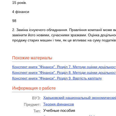
15 років.
4 фінанси
98
2. Заміна існуючого обладнання. Правління компанії може в
замінити його новими, сучасними зразками. Оцінка доцільност
продажу старих машин і тим, як це впливає на суму податків
Похожие материалы
Конспект книги "Фінанси". Розділ 7. Методи оцінки доцільнос
Конспект книги "Фінанси". Розділ 8. Методи оцінки доцільност
Конспект книги "Фінанси". Розділ 9. Вартість капіталу
Информация о работе
Харьковский национальный экономически
ВУЗ:
Теория финансов
Предмет:
Учебные пособия
Тип: