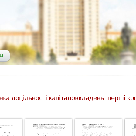
СЫ
інка доцільності капіталовкладень: перші кр