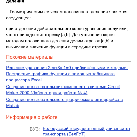
деления
Геометрическим смыслом половинного деления является
следующее:
при отделении действительного корня уравнения получили,
что х принадлежит отрезку [a;b]. Для уточнения корня
методом половинного деления делим отрезок [a;b] и
вычисляем значение функции в середине отрезка
Похожие материалы
Решение уравнения 2ех+3х-1=0 приближёнными методами.
Построение графика функции с помощью табличного
процессора Еxсel
Создание пользовательских компонент в системе Circuit
Maker 2000 (Лабораторная работа № 4)
Создание пользовательского графического интерфейса в
Matlab
Информация о работе
Белорусский государственный университет
ВУЗ:
транспорта (БелГУТ)