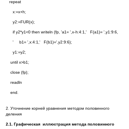
repeat
x:=x+h;
y2:=FUR(x);
if y2*y1<0 then writeln (fp, 'a1= ',x-h:4:1,' F(a1)= ',y1:9:6,
' b1= ',x:4:1,' F(b1)=',y2:9:6);
y1:=y2;
until x>b1;
close (fp);
readln
end.
2. Уточнение корней уравнения методом половинного
деления
2.1. Графическая иллюстрация метода половинного