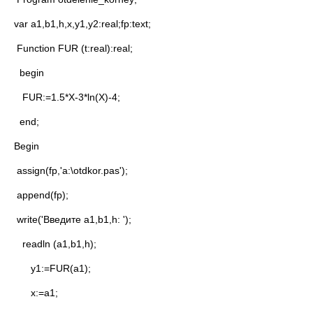
var a1,b1,h,x,y1,y2:real;fp:text;
Function FUR (t:real):real;
begin
FUR:=1.5*Х-3*ln(X)-4;
end;
Begin
assign(fp,'a:\otdkor.pas');
append(fp);
write('Введите a1,b1,h: ');
readln (a1,b1,h);
y1:=FUR(a1);
x:=a1;