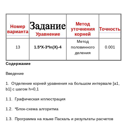
Метод
Номер
уточнения
Точность
варианта
Уравнение
корней
Метод
13
1.5*Х-3*
ln(X)-4
половинного
0.001
деления
Содержание
Введение
1. Отделение корней уравнения на большом интервале [a1,
b1] с шагом h=0,1
1.1. Графическая иллюстрация
1.2. *Блок-схема алгоритма
1.3. Программа на языке Паскаль и результаты расчетов