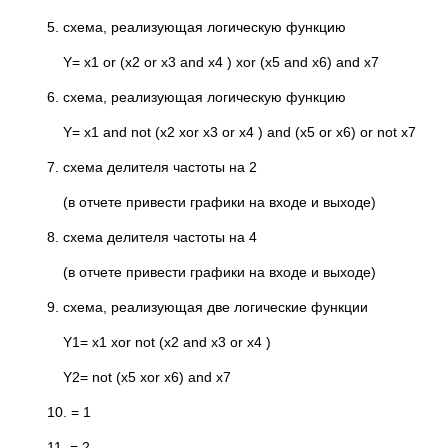
5. схема, реализующая логическую функцию
Y= x1 or (x2 or x3 and x4 ) xor (x5 and x6) and x7
6. схема, реализующая логическую функцию
Y= x1 and not (x2 xor x3 or x4 ) and (x5 or x6) or not x7
7. схема делителя частоты на 2
(в отчете привести графики на входе и выходе)
8. схема делителя частоты на 4
(в отчете привести графики на входе и выходе)
9. схема, реализующая две логические функции
Y1= x1 xor not (x2 and x3 or x4 )
Y2= not (x5 xor x6) and x7
10. = 1
11. = 2