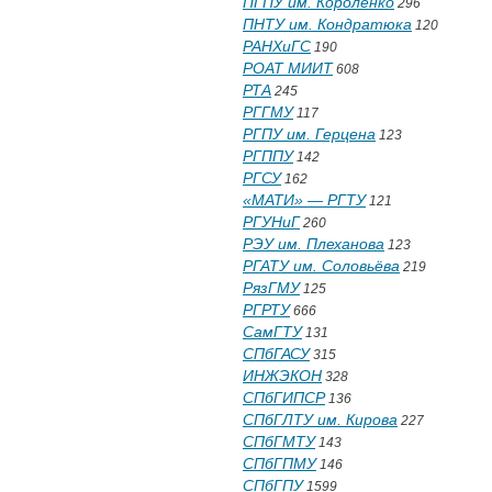
ПГПУ им. Короленко
296
ПНТУ им. Кондратюка
120
РАНХиГС
190
РОАТ МИИТ
608
РТА
245
РГГМУ
117
РГПУ им. Герцена
123
РГППУ
142
РГСУ
162
«МАТИ» — РГТУ
121
РГУНиГ
260
РЭУ им. Плеханова
123
РГАТУ им. Соловьёва
219
РязГМУ
125
РГРТУ
666
СамГТУ
131
СПбГАСУ
315
ИНЖЭКОН
328
СПбГИПСР
136
СПбГЛТУ им. Кирова
227
СПбГМТУ
143
СПбГПМУ
146
СПбГПУ
1599