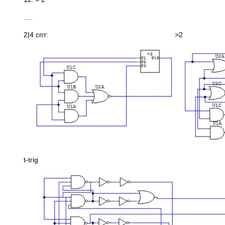
….
2|4 спт: >2
t-trig