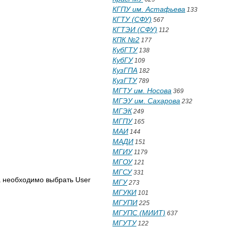
КГПУ им. Астафьева
133
КГТУ (СФУ)
567
КГТЭИ (СФУ)
112
КПК №2
177
КубГТУ
138
КубГУ
109
КузГПА
182
КузГТУ
789
МГТУ им. Носова
369
МГЭУ им. Сахарова
232
МГЭК
249
МГПУ
165
МАИ
144
МАДИ
151
МГИУ
1179
МГОУ
121
МГСУ
331
а необходимо выбрать User
МГУ
273
МГУКИ
101
МГУПИ
225
МГУПС (МИИТ)
637
МГУТУ
122