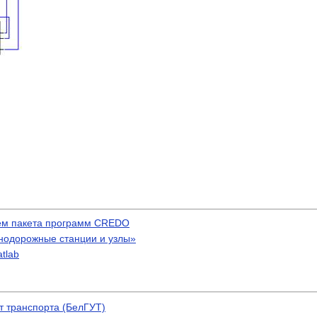
ием пакета программ CREDO
нодорожные станции и узлы»
tlab
т транспорта (БелГУТ)