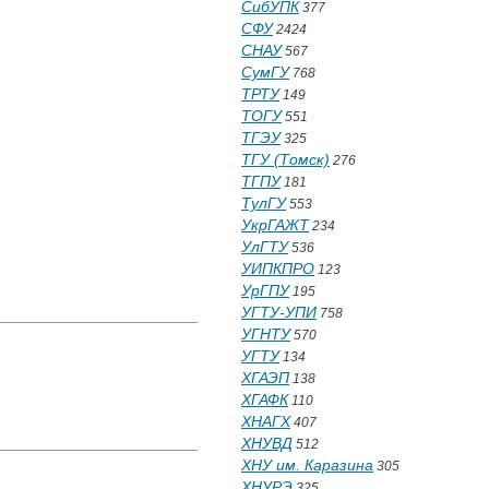
СибУПК
377
СФУ
2424
СНАУ
567
СумГУ
768
ТРТУ
149
ТОГУ
551
ТГЭУ
325
ТГУ (Томск)
276
ТГПУ
181
ТулГУ
553
УкрГАЖТ
234
УлГТУ
536
УИПКПРО
123
УрГПУ
195
УГТУ-УПИ
758
УГНТУ
570
УГТУ
134
ХГАЭП
138
ХГАФК
110
ХНАГХ
407
ХНУВД
512
ХНУ им. Каразина
305
ХНУРЭ
325