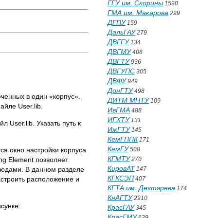
ГГУ им. Скорины
1590
ГМА им. Макарова
299
ДГПУ
159
ДальГАУ
279
ДВГГУ
134
ДВГМУ
408
ДВГТУ
936
ДВГУПС
305
ДВФУ
949
ДонГТУ
498
юченных в один «корпус».
ДИТМ МНТУ
109
йле User.lib.
ИвГМА
488
ИГХТУ
131
 User.lib. Указать путь к
ИжГТУ
145
КемГППК
171
КемГУ
ся окно настройки корпуса
508
КГМТУ
ng Element позволяет
270
КировАТ
водами. В данном разделе
147
КГКСЭП
настроить расположение и
407
КГТА им. Дегтярева
174
КнАГТУ
2910
сунке:
КрасГАУ
345
КрасГМУ
629