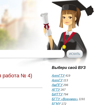
Выбери свой ВУЗ
я работа № 4)
АлтГТУ
419
АлтГУ
113
АмПГУ
296
АГТУ
267
БИТТУ
794
БГТУ «Военмех»
1191
БГМУ
172