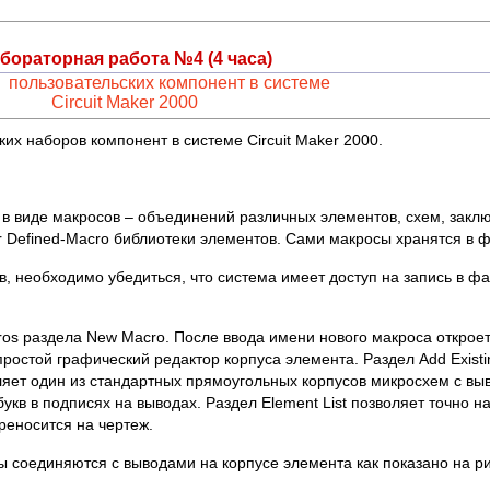
бораторная работа №4 (4 часа)
 пользовательских компонент в системе
Circuit Maker 2000
их наборов компонент в системе Circuit Maker 2000.
 в виде макросов – объединений различных элементов, схем, закл
 Defined-Macro библиотеки элементов. Сами макросы хранятся в фа
 необходимо убедиться, что система имеет доступ на запись в файл
os раздела New Macro. После ввода имени нового макроса откроет
простой графический редактор корпуса элемента. Раздел Add Existi
ляет один из стандартных прямоугольных корпусов микросхем с вы
букв в подписях на выводах. Раздел Element List позволяет точно 
реносится на чертеж.
 соединяются с выводами на корпусе элемента как показано на ри