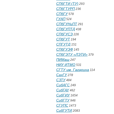
СПбГТИ (ТУ)
293
СПбГТУРП
236
СПбГУ
578
ГУАП
524
СПбГУНиПТ
291
СПбГУПТД
438
СПбГУСЭ
226
СПбГУТ
194
СПГУТД
151
СПбГУЭФ
145
СПбГЭТУ «ЛЭТИ»
379
ПИМаш
247
НИУ ИТМО
531
СГТУ им. Гагарина
114
СахГУ
278
СЗТУ
484
СибАГС
249
СибГАУ
462
СибГИУ
1654
СибГТУ
946
СГУПС
1473
СибГУТИ
2083