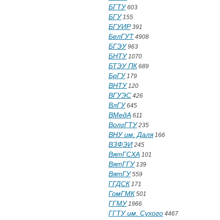
БГТУ
603
БГУ
155
БГУИР
391
БелГУТ
4908
БГЭУ
963
БНТУ
1070
БТЭУ ПК
689
БрГУ
179
ВНТУ
120
ВГУЭС
426
ВлГУ
645
ВМедА
611
ВолгГТУ
235
ВНУ им. Даля
166
ВЗФЭИ
245
ВятГСХА
101
ВятГГУ
139
ВятГУ
559
ГГДСК
171
ГомГМК
501
ГГМУ
1966
ГГТУ им. Сухого
4467