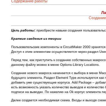
Содержание работы
Ла
Создание
Цель работы
:
приобрести навыки создания пользовательск
Краткие сведения из теории
Пользовательские компоненты в CircuitMaker 2000 хранятся
Доступ к этим элементам осуществляется через раздел User
Перед тем, как приступить к созданию собственных макросов,
данному файлу можно в меню Options-Library Locations.
Создание нового макроса начинается с выбора в меню Macr
будущего элемента. Раздел Element Type используется как 
добавить уже существующие корпуса. Add Package – добав
есть возможность указать количество выводов и количество 
подписи на выводах. По нажатию на Ok корпус элемента пе
Далее создается необходимая схема. Входы и выходя схемы