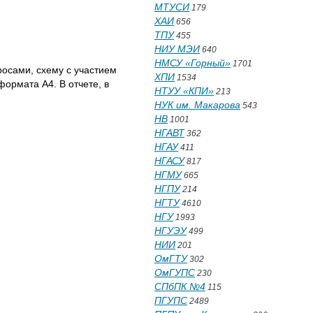
МТУСИ
179
ХАИ
656
ТПУ
455
НИУ МЭИ
640
НМСУ «Горный»
1701
росами, схему с участием
ХПИ
1534
ормата А4. В отчете, в
НТУУ «КПИ»
213
НУК им. Макарова
543
НВ
1001
НГАВТ
362
НГАУ
411
НГАСУ
817
НГМУ
665
НГПУ
214
НГТУ
4610
НГУ
1993
НГУЭУ
499
НИИ
201
ОмГТУ
302
ОмГУПС
230
СПбПК №4
115
ПГУПС
2489