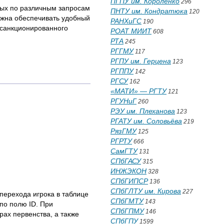
ПГПУ им. Короленко
296
ных по различным запросам
ПНТУ им. Кондратюка
120
лжна обеспечивать удобный
РАНХиГС
190
есанкционированного
РОАТ МИИТ
608
РТА
245
РГГМУ
117
РГПУ им. Герцена
123
РГППУ
142
РГСУ
162
«МАТИ» — РГТУ
121
РГУНиГ
260
РЭУ им. Плеханова
123
РГАТУ им. Соловьёва
219
РязГМУ
125
РГРТУ
666
СамГТУ
131
СПбГАСУ
315
ИНЖЭКОН
328
СПбГИПСР
136
СПбГЛТУ им. Кирова
227
 перехода игрока в таблице
СПбГМТУ
143
по полю ID. При
СПбГПМУ
146
ах первенства, а также
СПбГПУ
1599