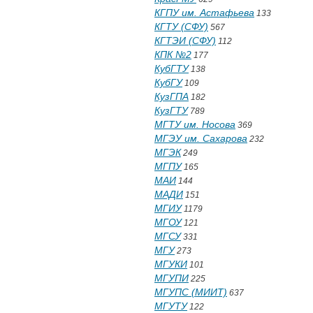
КГПУ им. Астафьева
133
КГТУ (СФУ)
567
КГТЭИ (СФУ)
112
КПК №2
177
КубГТУ
138
КубГУ
109
КузГПА
182
КузГТУ
789
МГТУ им. Носова
369
МГЭУ им. Сахарова
232
МГЭК
249
МГПУ
165
МАИ
144
МАДИ
151
МГИУ
1179
МГОУ
121
МГСУ
331
МГУ
273
МГУКИ
101
МГУПИ
225
МГУПС (МИИТ)
637
МГУТУ
122