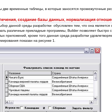
ы две временные таблицы, в которые заносятся промежуточные рез
печения, создание базы данных, нормализация отнош
 Выбор данной среды разработки обусловлен тем, что она являетс
ать различные прикладные программы, Builder позволяет быстро с
х приложений, кроме того данная среда разработки удовлетворя
мирования показан на рисунке 1.