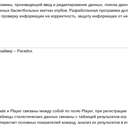
ограммы, производящей ввод и редактирование данных, поиска дан
анных баскетбольных матчах клубов. Разработанная программа до
, проверку информации на корректность, защиту информации от н
райвер – Paradox.
de и Player связаны между собой по полю Player, при регистрации
блицы статистических данных связаны с таблицей результатов игр 
ресчет основных показателей команд, анализ их результатов в игр