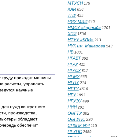
МТУСИ
179
ХАИ
656
ТПУ
455
НИУ МЭИ
640
НМСУ «Горный»
1701
ХПИ
1534
НТУУ «КПИ»
213
НУК им. Макарова
543
НВ
1001
НГАВТ
362
НГАУ
411
НГАСУ
817
НГМУ
665
у труду приходят машины.
НГПУ
214
е расчеты, управлять
НГТУ
4610
 ведутся научные
НГУ
1993
НГУЭУ
499
для нужд конкретного
НИИ
201
ти, производства,
ОмГТУ
302
мпьютеры обладают
ОмГУПС
230
 очередь обеспечит
СПбПК №4
115
ПГУПС
2489