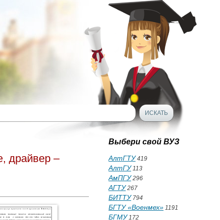
Выбери свой ВУЗ
, драйвер –
АлтГТУ
419
АлтГУ
113
АмПГУ
296
АГТУ
267
БИТТУ
794
БГТУ «Военмех»
1191
БГМУ
172