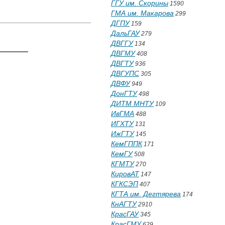
ГГУ им. Скорины
1590
ГМА им. Макарова
299
ДГПУ
159
ДальГАУ
279
ДВГГУ
134
ДВГМУ
408
ДВГТУ
936
ДВГУПС
305
ДВФУ
949
ДонГТУ
498
ДИТМ МНТУ
109
ИвГМА
488
ИГХТУ
131
ИжГТУ
145
КемГППК
171
КемГУ
508
КГМТУ
270
КировАТ
147
КГКСЭП
407
КГТА им. Дегтярева
174
КнАГТУ
2910
КрасГАУ
345
КрасГМУ
629