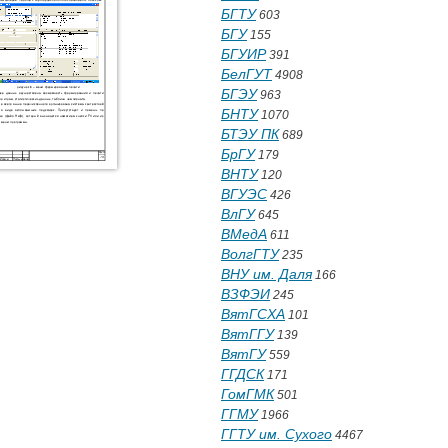
БГТУ
603
БГУ
155
БГУИР
391
БелГУТ
4908
БГЭУ
963
БНТУ
1070
БТЭУ ПК
689
БрГУ
179
ВНТУ
120
ВГУЭС
426
ВлГУ
645
ВМедА
611
ВолгГТУ
235
ВНУ им. Даля
166
ВЗФЭИ
245
ВятГСХА
101
ВятГГУ
139
ВятГУ
559
ГГДСК
171
ГомГМК
501
ГГМУ
1966
ГГТУ им. Сухого
4467