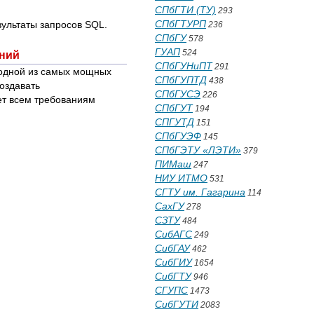
СПбГТИ (ТУ)
293
СПбГТУРП
ультаты запросов SQL.
236
СПбГУ
578
ГУАП
524
ений
СПбГУНиПТ
291
я одной из самых мощных
СПбГУПТД
438
оздавать
СПбГУСЭ
226
ет всем требованиям
СПбГУТ
194
СПГУТД
151
СПбГУЭФ
145
СПбГЭТУ «ЛЭТИ»
379
ПИМаш
247
НИУ ИТМО
531
СГТУ им. Гагарина
114
СахГУ
278
СЗТУ
484
СибАГС
249
СибГАУ
462
СибГИУ
1654
СибГТУ
946
СГУПС
1473
СибГУТИ
2083