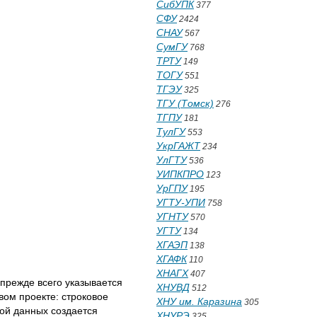
СибУПК
377
СФУ
2424
СНАУ
567
СумГУ
768
ТРТУ
149
ТОГУ
551
ТГЭУ
325
ТГУ (Томск)
276
ТГПУ
181
ТулГУ
553
УкрГАЖТ
234
УлГТУ
536
УИПКПРО
123
УрГПУ
195
УГТУ-УПИ
758
УГНТУ
570
УГТУ
134
ХГАЭП
138
ХГАФК
110
ХНАГХ
407
 прежде всего указывается
ХНУВД
512
вом проекте: строковое
ХНУ им. Каразина
305
зой данных создается
ХНУРЭ
325