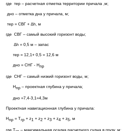
где тер – расчетная отметка территории причала ,м;
дно – отметка дна у причала, м;
тер = СВГ + Δh, м
где СВГ – самый высокий горизонт воды;
Δh = 0,5 м – запас
тер = 12,1+ 0,5 = 12,6 м
дно = СНГ - H
пр
где СНГ – самый низкий горизонт воды, м;
Н
– проектная глубина у причала;
пр
дно =7,4-3,1=4,3м
Проектная навигационная глубина у причала:
Н
= Т
+ z
+ z
+ z
+ z
+ z
, м
пр
гр
1
2
3
4
5
где Т
– максимальная осадка расчетного судна в грузу, м;
гр