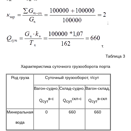
;
т.
Таблица 3
Характеристика суточного грузооборота порта
Род груза
Суточный грузооборот, т/сут
Вагон-судно,
Склад-судно,
Вагон-склад,
в-с
скл-с
в-скл
Q
Q
Q
сут
сут
сут
Минеральная
0
660
660
вода