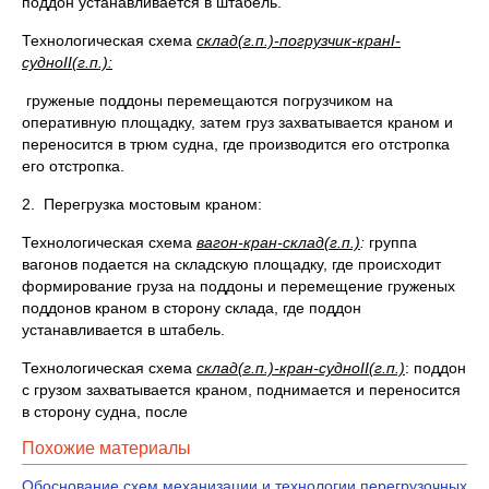
поддон устанавливается в штабель.
Технологическая схема
склад
(г.п.)
-погрузчик-кран
I
-
судно
II(г.п.)
:
груженые поддоны перемещаются погрузчиком на
оперативную площадку, затем груз захватывается краном и
переносится в трюм судна, где производится его отстропка
его отстропка.
2. Перегрузка мостовым краном:
Технологическая схема
вагон-кран-склад(г.п.)
:
группа
вагонов подается на складскую площадку, где происходит
формирование груза на поддоны и перемещение груженых
поддонов краном в сторону склада, где поддон
устанавливается в штабель.
Технологическая схема
склад(г.п.)-кран-судн
о
II(г.п.)
: поддон
с грузом захватывается краном, поднимается и переносится
в сторону судна, после
Похожие материалы
Обоснование схем механизации и технологии перегрузочных