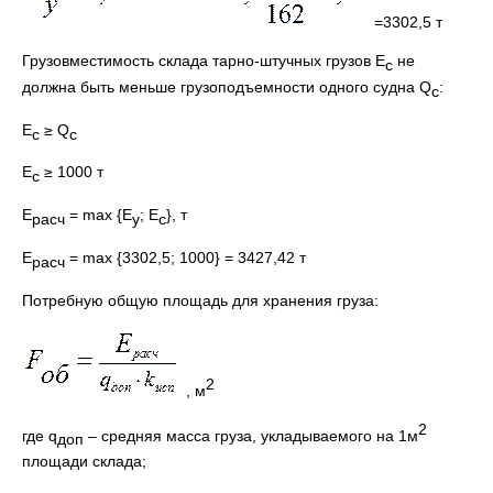
=3302,5 т
Грузовместимость склада тарно-штучных грузов Е
не
с
должна быть меньше грузоподъемности одного судна Q
:
с
E
≥ Q
c
c
E
≥ 1000 т
c
Е
= max {Е
; Е
}, т
расч
у
с
Е
= max {3302,5; 1000} = 3427,42 т
расч
Потребную общую площадь для хранения груза:
2
, м
2
где q
– средняя масса груза, укладываемого на 1м
доп
площади склада;