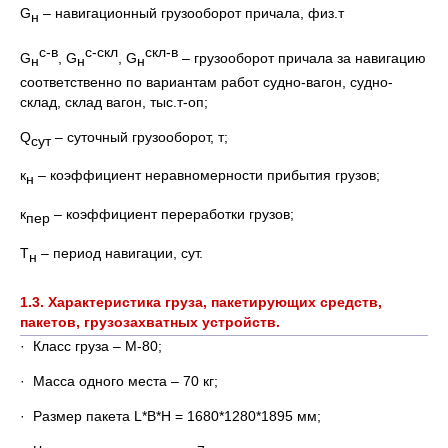
G
– навигационный грузооборот причала, физ.т
н
с-в
с-скл
скл-в
G
, G
, G
– грузооборот причала за навигацию
н
н
н
соответственно по вариантам работ судно-вагон, судно-
склад, склад вагон, тыс.т-оп;
Q
– суточный грузооборот, т;
сут
к
– коэффициент неравномерности прибытия грузов;
н
к
– коэффициент переработки грузов;
пер
Т
– период навигации, сут.
н
1.3. Характеристика груза, пакетирующих средств,
пакетов, грузозахватных устройств.
· Класс груза – М-80;
· Масса одного места – 70 кг;
· Размер пакета L*B*H = 1680*1280*1895 мм;