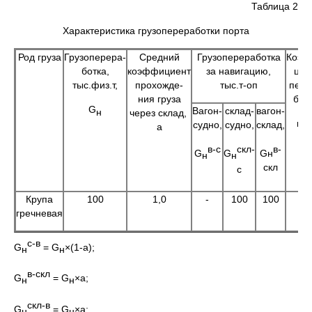
Таблица 2
Характеристика грузопереработки порта
Род груза
Грузоперера-
Средний
Грузопереработка
Коэф
ботка,
коэффициент
за навигацию,
цие
тыс.физ.т,
прохожде-
тыс.т-оп
пере
ния груза
ботк
G
Вагон-
склад-
вагон-
н
через склад,
к
судно,
судно,
склад,
пе
a
в-с
скл-
в-
G
G
Gн
н
н
скл
с
Крупа
100
1,0
-
100
100
2
гречневая
с-в
G
= G
×(1-a);
н
н
в-скл
G
= G
×a;
н
н
скл-в
G
= G
×a;
н
н