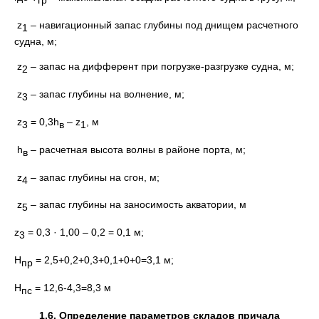
z
– навигационный запас глубины под днищем расчетного
1
судна, м;
z
– запас на дифферент при погрузке-разгрузке судна, м;
2
z
– запас глубины на волнение, м;
3
z
= 0,3h
– z
, м
3
в
1
h
– расчетная высота волны в районе порта, м;
в
z
– запас глубины на сгон, м;
4
z
– запас глубины на заносимость акватории, м
5
z
= 0,3 · 1,00 – 0,2 = 0,1 м;
3
Н
= 2,5+0,2+0,3+0,1+0+0=3,1 м;
пр
H
= 12,6-4,3=8,3 м
пс
1.6. Определение параметров складов причала