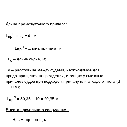
Длина промежуточного причала:
п
L
= L
+ d , м
пр
c
п
L
– длина причала, м;
пр
L
– длина судна, м;
c
d – расстояние между судами, необходимое для
предотвращения повреждений, стоящих у смежных
причалов судов при подходе к причалу или отходе от него (d
= 10 м);
п
L
= 80,35 + 10 = 90,35 м
пр
Высота причального сооружения:
Н
= тер – дно, м
пс