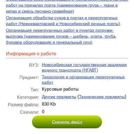
работ на причалах порта (наименование груза – ткани в
кипах и смесь песчано-гравийная)
Организация обработки судов в портах и перегрузочных
работ (Нижневартовский и Новосибирский речные порты)
Организация перегрузочных работ в пунктах погрузки-
выгрузки (наименование грузов – щебень, плита, труба,
буровое оборудование и генеральный груз)
Информация о работе
Новосибирская государственная академия
ВУЗ:
водного транспорта (НГАВТ)
Технология и организация перегрузочных
Предмет:
работ
Курсовые работы
Тип:
(
)
Другие предметы
Технические предметы
Категория:
830 Kb
Размер файла:
0
Скачали:
Скачать файл