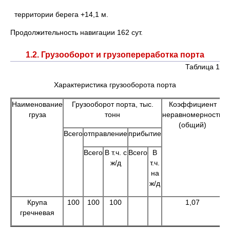
территории берега +14,1 м.
Продолжительность навигации 162 сут.
1.2. Грузооборот и грузопереработка порта
Таблица 1
Характеристика грузооборота порта
Наименование
Грузооборот порта, тыс.
Коэффициент
груза
тонн
неравномерности
(общий)
Всего
отправление
прибытие
Всего
В т.ч. с
Всего
В
ж/д
т.ч.
на
ж/д
Крупа
100
100
100
1,07
гречневая