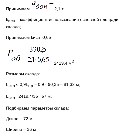
Принимаем
2,1 т.
k
– коэффициент использования основной площади
исп
склада;
Принимаем kисп=0,65
2
= 2419,4 м
Размеры склада:
L
≤ 0,9L
= 0,9 · 90,35 = 81,32 м;
скл
пр
L
=2419,4/36= 67 м;
скл
Подбираем параметры склада:
Длина – 72 м
Ширина – 36 м