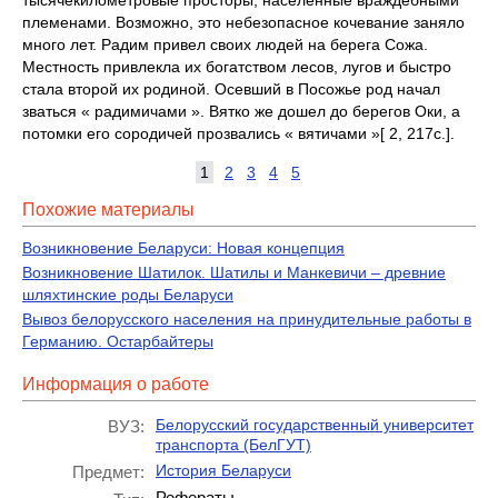
тысячекилометровые просторы, населенные враждебными
племенами. Возможно, это небезопасное кочевание заняло
много лет. Радим привел своих людей на берега Сожа.
Местность привлекла их богатством лесов, лугов и быстро
стала второй их родиной. Осевший в Посожье род начал
зваться « радимичами ». Вятко же дошел до берегов Оки, а
потомки его сородичей прозвались « вятичами »[ 2, 217c.].
1
2
3
4
5
Похожие материалы
Возникновение Беларуси: Новая концепция
Возникновение Шатилок. Шатилы и Манкевичи – древние
шляхтинские роды Беларуси
Вывоз белорусского населения на принудительные работы в
Германию. Остарбайтеры
Информация о работе
Белорусский государственный университет
ВУЗ:
транспорта (БелГУТ)
История Беларуси
Предмет:
Рефераты