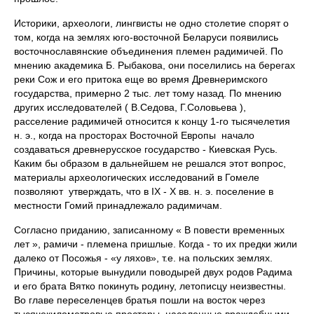
Историки, археологи, лингвисты не одно столетие спорят о
том, когда на землях юго-восточной Беларуси появились
восточнославянские объединения племен радимичей. По
мнению академика Б. Рыбакова, они поселились на берегах
реки Сож и его притока еще во время Древнеримского
государства, примерно 2 тыс. лет тому назад. По мнению
других исследователей ( В.Седова, Г.Соловьева ),
расселение радимичей относится к концу 1-го тысячелетия
н. э., когда на просторах Восточной Европы начало
создаваться древнерусское государство - Киевская Русь.
Каким бы образом в дальнейшем не решался этот вопрос,
материалы археологических исследований в Гомеле
позволяют утверждать, что в IX - X вв. н. э. поселение в
местности Гомий принадлежало радимичам.
Согласно приданию, записанному « В повести временных
лет », рамичи - племена пришлые. Когда - то их предки жили
далеко от Посожья - «у ляхов», т.е. на польских землях.
Причины, которые вынудили поводырей двух родов Радима
и его брата Вятко покинуть родину, летописцу неизвестны.
Во главе переселенцев братья пошли на восток через