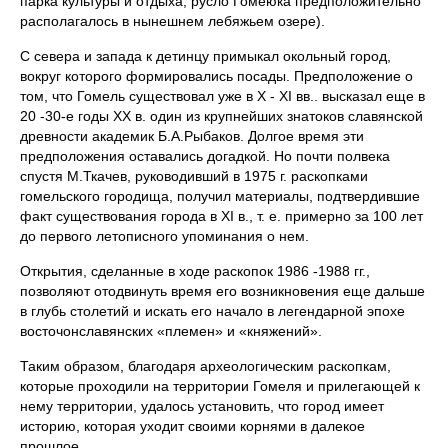
парка культуры и отдыха, русло Гомеюка предположительно
располагалось в нынешнем лебяжьем озере).
С севера и запада к детинцу примыкал окольный город,
вокруг которого формировались посады. Предположение о
том, что Гомель существовал уже в X - XI вв.. высказал еще в
20 -30-е годы XX в. один из крупнейших знатоков славянской
древности академик Б.А.Рыбаков. Долгое время эти
предположения оставались догадкой. Но почти полвека
спустя М.Ткачев, руководивший в 1975 г. раскопками
гомельского городища, получил материалы, подтвердившие
факт существования города в XI в., т. е. примерно за 100 лет
до первого летописного упоминания о нем.
Открытия, сделанные в ходе раскопок 1986 -1988 гг.,
позволяют отодвинуть время его возникновения еще дальше
в глубь столетий и искать его начало в легендарной эпохе
восточонславянских «племен» и «княжений».
Таким образом, благодаря археологическим раскопкам,
которые проходили на территории Гомеля и прилегающей к
нему территории, удалось установить, что город имеет
историю, которая уходит своими корнями в далекое
прошлое.