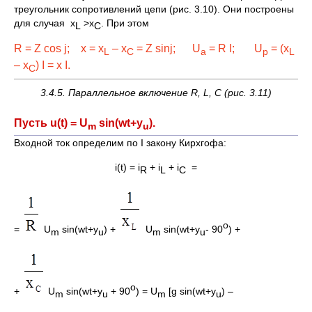
треугольник сопротивлений цепи (рис. 3.10). Они построены
для случая x
>x
. При этом
L
C
R = Z cos j; x = x
– x
= Z sinj; U
= R I; U
= (x
L
C
a
p
L
– x
) I = x I.
C
3.4.5. Параллельное включение
R
,
L
,
C
(рис. 3.11)
Пусть u(t) = U
sin(wt+y
).
m
u
Входной ток определим по I закону Кирхгофа:
i(t) = i
+ i
+ i
=
R
L
C
o
=
U
sin(wt+y
) +
U
sin(wt+y
- 90
) +
m
u
m
u
o
+
U
sin(wt+y
+ 90
) = U
[g sin(wt+y
) –
m
u
m
u