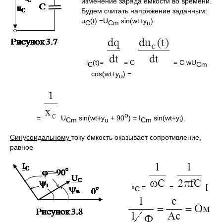
изменение заряда ёмкости во времени.
Будем считать напряжение заданным:
u
(t) =U
sin(wt+y
).
С
Cm
u
i
(t)=
= C
= C wU
C
Cm
cos(wt+y
) =
u
o
=
U
sin(wt+y
+ 90
) = I
sin(wt+y
).
Cm
u
Cm
i
Синусоидальному
току ёмкость оказывает сопротивление,
равное
x
=
=
[
C