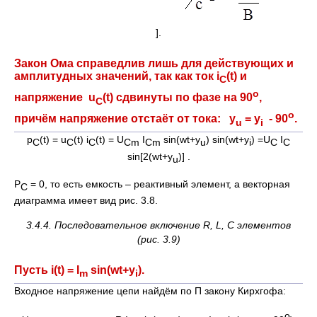
].
Закон Ома справедлив лишь для действующих и
амплитудных значений, так как ток i
(t) и
C
о
напряжение u
(t) сдвинуты по фазе на 90
,
C
o
причём напряжение отстаёт от тока: y
= y
- 90
.
u
i
p
(t) = u
(t) i
(t) = U
I
sin(wt+y
) sin(wt+y
) =U
I
С
С
С
Cm
Cm
u
i
C
C
sin[2(wt+y
)] .
u
P
= 0, то есть емкость – реактивный элемент, а векторная
C
диаграмма имеет вид рис. 3.8.
3.4.4. Последовательное включение
R
,
L
,
C
элементов
(рис. 3.9)
Пусть i(t) = I
sin(wt+y
).
m
i
Входное напряжение цепи найдём по П закону Кирхгофа:
o