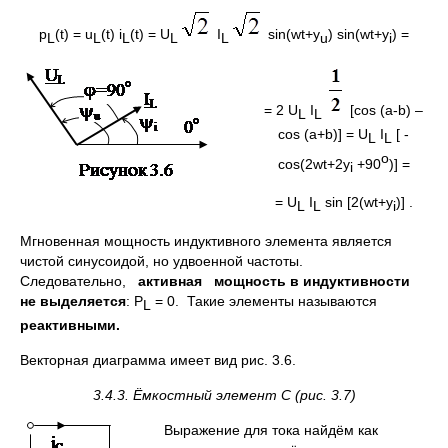
p
(t) = u
(t) i
(t) = U
I
sin(wt+y
) sin(wt+y
) =
L
L
L
L
L
u
i
= 2 U
I
[cos (a-b) –
L
L
cos (a+b)] = U
I
[ -
L
L
o
cos(2wt+2y
+90
)] =
i
= U
I
sin [2(wt+y
)] .
L
L
i
Мгновенная мощность индуктивного элемента является
чистой синусоидой, но удвоенной частоты.
Следовательно,
активная мощность в индуктивности
не выделяется
: P
= 0. Такие элементы называются
L
реактивными.
Векторная диаграмма имеет вид рис. 3.6.
3.4.3. Ёмкостный элемент
C
(рис. 3.7)
Выражение для тока найдём как