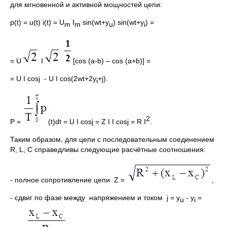
для мгновенной и активной мощностей цепи:
p(t) = u(t) i(t) = U
I
sin(wt+y
) sin(wt+y
) =
m
m
u
i
= U
I
[cos (a-b) – cos (a+b)] =
= U I cosj - U I cos(2wt+2y
+j).
i
2
P =
(t)dt = U I cosj = Z I I cosj = R I
.
Таким образом, для цепи с последовательным соединением
R, L, C справедливы следующие расчётные соотношения:
- полное сопротивление цепи Z =
,
- сдвиг по фазе между напряжением и током j = y
- y
=
u
i