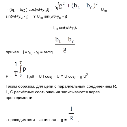
- (b
– b
) cos(wt+y
)] =
U
L
C
u
m
sin(wt+y
- j) = Y U
sin(wt+y
- j) =
u
m
u
= I
sin(wt+y
),
m
i
причём j = y
- y
= arctg
.
u
i
2
P =
(t)dt = U I cosj = U Y U cosj = g U
.
Таким образом, для цепи с параллельным соединением R,
L, C расчётные соотношения записываются через
проводимости:
- проводимости – активная - g =
,