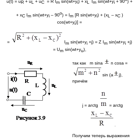
u(t) = u
+ u
+ u
= R I
sin(wt+y
) + x
I
sin(wt+y
+ 90
) +
R
L
C
m
i
L
m
i
o
+ x
I
sin(wt+y
– 90
) = I
[R sin(wt+y
) + (x
– x
)
С
m
i
m
i
L
C
cos(wt+y
)] =
i
=
I
sin(wt+y
+j) = Z I
sin(wt+y
+j)
m
i
m
i
= U
sin(wt+y
),
m
u
так как m sina
n cosa =
sin (a
j),
причём
j = arctg
= arctg
.
Получим теперь выражения