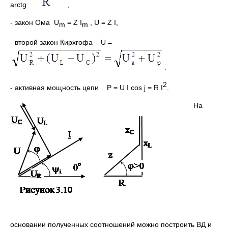
arctg
,
- закон Ома U
= Z I
, U = Z I,
m
m
- второй закон Кирхгофа U =
,
2
- активная мощность цепи P = U I cos j = R I
.
На
основании полученных соотношений можно построить ВД и