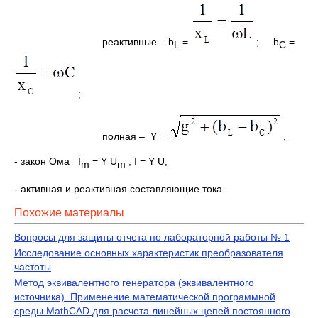
реактивные – b
=
; b
=
L
C
;
полная – Y =
,
- закон Ома I
= Y U
, I = Y U,
m
m
- активная и реактивная составляющие тока
Похожие материалы
Вопросы для защиты отчета по лабораторной работы № 1
Исследование основных характеристик преобразователя
частоты
Метод эквивалентного генератора (эквивалентного
источника). Применение математической программной
среды MathCAD для расчета линейных цепей постоянного