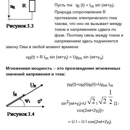
Пусть ток i
(t) = I
sin (wt+y
).
R
m
i
Природа сопротивления R
протеканию электрического тока
такова, что оно не вызывает между
током и напряжением сдвига по
фазе. Поэтому связь между током и
напряжением здесь подчиняется
закону Ома в любой момент времени:
u
(t) = R I
sin (wt+y
) = U
sin (wt+y
).
R
m
i
Rm
u
Мгновенная мощность
–
это произведение мгновенных
значений напряжения и тока:
p
(t)=u
(t)i
(t)=U
I
R
R
R
Rm
m
2
sin
(wt+y
)=U
I
[1-
i
cos(2wt+2y
)]=
i
= U I – U I cos(2wt+2y
).
i