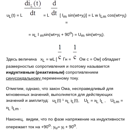
u
(t) = L
= L
[ I
sin(wt+y
)] = L w I
cos(wt+y
)
L
m
i
Lm
i
=
o
= x
I
sin(wt+y
+ 90
) = U
sin(wt+y
).
L
m
i
m
i
Здесь величина x
= wL [
Гн =
Ом с = Ом] обладает
L
размерностью сопротивления и поэтому называется
индуктивным (реактивным)
сопротивлением
синусоидальному
переменному току.
Отметим, однако, что закон Ома, несправедливый для
мгновенных значений, выполняется для действующих
значений и амплитуд: u
(t) ¹ x
i
(t), U
= x
I
, U
=
L
L
L
L
L
L
Lm
x
I
.
L
Lm
Наконец, видим, что по фазе напряжение на индуктивности
о
o
опережает ток на +90
: y
= y
+ 90
.
u
i