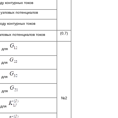
ду контурных токов
 узловых потенциалов
оду контурных токов
(0,7)
зловых потенциалов токов
е для
е для
е для
е для
№2
 для