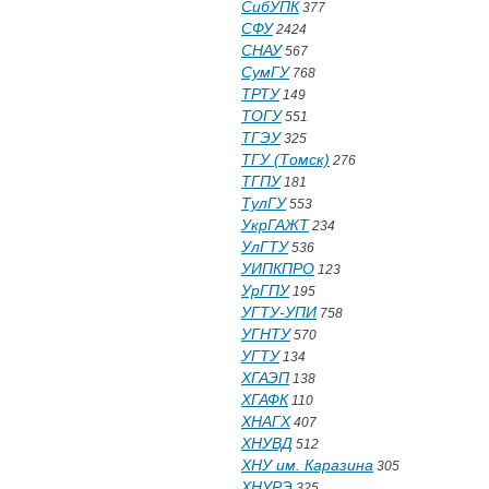
СибУПК
377
СФУ
2424
СНАУ
567
СумГУ
768
ТРТУ
149
ТОГУ
551
ТГЭУ
325
ТГУ (Томск)
276
ТГПУ
181
ТулГУ
553
УкрГАЖТ
234
УлГТУ
536
УИПКПРО
123
УрГПУ
195
УГТУ-УПИ
758
УГНТУ
570
УГТУ
134
ХГАЭП
138
ХГАФК
110
ХНАГХ
407
ХНУВД
512
ХНУ им. Каразина
305
ХНУРЭ
325