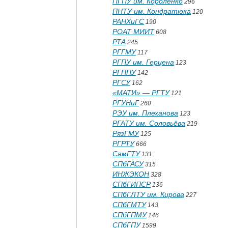
ПГПУ им. Короленко
296
ПНТУ им. Кондратюка
120
РАНХиГС
190
РОАТ МИИТ
608
РТА
245
РГГМУ
117
РГПУ им. Герцена
123
РГППУ
142
РГСУ
162
«МАТИ» — РГТУ
121
РГУНиГ
260
РЭУ им. Плеханова
123
РГАТУ им. Соловьёва
219
РязГМУ
125
РГРТУ
666
СамГТУ
131
СПбГАСУ
315
ИНЖЭКОН
328
СПбГИПСР
136
СПбГЛТУ им. Кирова
227
СПбГМТУ
143
СПбГПМУ
146
СПбГПУ
1599