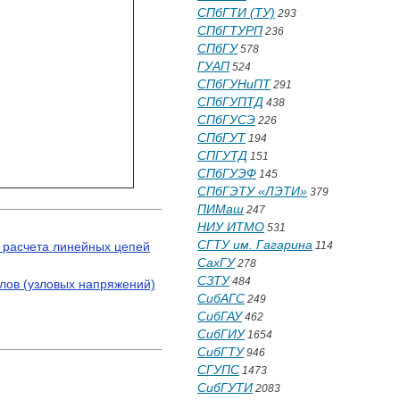
СПбГТИ (ТУ)
293
СПбГТУРП
236
СПбГУ
578
ГУАП
524
СПбГУНиПТ
291
СПбГУПТД
438
СПбГУСЭ
226
СПбГУТ
194
СПГУТД
151
СПбГУЭФ
145
СПбГЭТУ «ЛЭТИ»
379
ПИМаш
247
НИУ ИТМО
531
СГТУ им. Гагарина
 расчета линейных цепей
114
СахГУ
278
СЗТУ
484
лов (узловых напряжений)
СибАГС
249
СибГАУ
462
СибГИУ
1654
СибГТУ
946
СГУПС
1473
СибГУТИ
2083