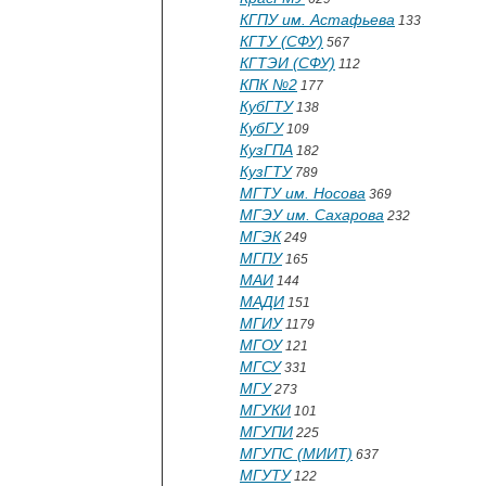
КГПУ им. Астафьева
133
КГТУ (СФУ)
567
КГТЭИ (СФУ)
112
КПК №2
177
КубГТУ
138
КубГУ
109
КузГПА
182
КузГТУ
789
МГТУ им. Носова
369
МГЭУ им. Сахарова
232
МГЭК
249
МГПУ
165
МАИ
144
МАДИ
151
МГИУ
1179
МГОУ
121
МГСУ
331
МГУ
273
МГУКИ
101
МГУПИ
225
МГУПС (МИИТ)
637
МГУТУ
122