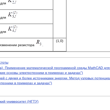
 для
 для
 для
(1,0)
 изменении резистора
.
стоты
ика). Применение математической программной среды MathCAD для
ские основы электротехники в примерах и задачах")
ей с двумя и более источниками энергии. Метод узловых потенциа
отехники в примерах и задачах")
кий университет (НГТУ)