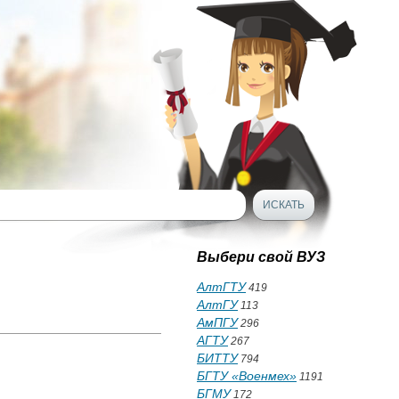
Выбери свой ВУЗ
АлтГТУ
419
АлтГУ
113
АмПГУ
296
АГТУ
267
БИТТУ
794
БГТУ «Военмех»
1191
БГМУ
172