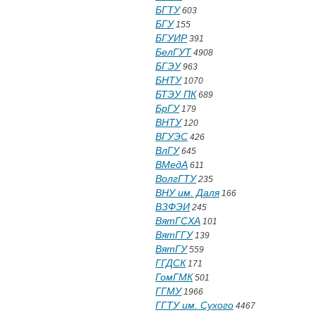
БГТУ
603
БГУ
155
БГУИР
391
БелГУТ
4908
БГЭУ
963
БНТУ
1070
БТЭУ ПК
689
БрГУ
179
ВНТУ
120
ВГУЭС
426
ВлГУ
645
ВМедА
611
ВолгГТУ
235
ВНУ им. Даля
166
ВЗФЭИ
245
ВятГСХА
101
ВятГГУ
139
ВятГУ
559
ГГДСК
171
ГомГМК
501
ГГМУ
1966
ГГТУ им. Сухого
4467