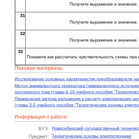
Получите выражение и значение
31
Получите выражение и значение
32
Получите выражение и значение
33
Покажите как рассчитать чувствительность схемы при
Похожие материалы
Исследование основных характеристик преобразователя ча
Метод эквивалентного генератора (эквивалентного источн
постоянного тока (главы 6-10 учебного пособия "Теоретиче
Применение метода наложения к расчету электрических цеп
(главы 3-5 учебного пособия "Теоретические основы электр
Информация о работе
Новосибирский государственный техничес
ВУЗ:
Теоретические основы электротехники
Предмет: