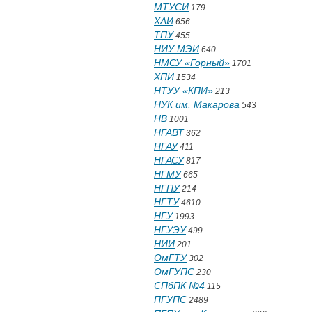
МТУСИ
179
ХАИ
656
ТПУ
455
НИУ МЭИ
640
НМСУ «Горный»
1701
ХПИ
1534
НТУУ «КПИ»
213
НУК им. Макарова
543
НВ
1001
НГАВТ
362
НГАУ
411
НГАСУ
817
НГМУ
665
НГПУ
214
НГТУ
4610
НГУ
1993
НГУЭУ
499
НИИ
201
ОмГТУ
302
ОмГУПС
230
СПбПК №4
115
ПГУПС
2489