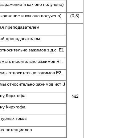
выражение и как оно получено)
ыражение и как оно получено)
(0,3)
ная преподавателем
ный преподавателем
тносительно зажимов э.д.с. Е1
емы относительно зажимов Rг .
емы относительно зажимов Е2 .
мы относительно зажимов ист.
J
ону Кирхгофа
№2
ону Кирхгофа
турных токов
ых потенциалов