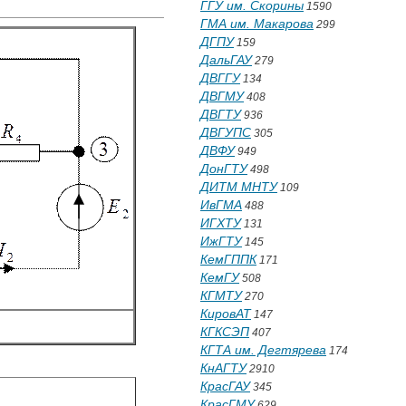
ГГУ им. Скорины
1590
ГМА им. Макарова
299
ДГПУ
159
ДальГАУ
279
ДВГГУ
134
ДВГМУ
408
ДВГТУ
936
ДВГУПС
305
ДВФУ
949
ДонГТУ
498
ДИТМ МНТУ
109
ИвГМА
488
ИГХТУ
131
ИжГТУ
145
КемГППК
171
КемГУ
508
КГМТУ
270
КировАТ
147
КГКСЭП
407
КГТА им. Дегтярева
174
КнАГТУ
2910
КрасГАУ
345
КрасГМУ
629