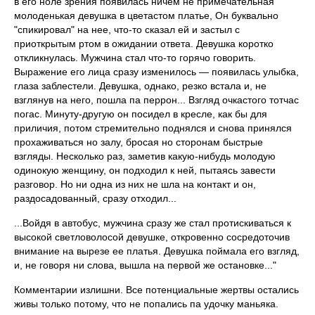
в его ноле зре­ния появилась ничем не примечательная
молоденькая девушка в цветастом пла­тье, Он буквально
"спикировал" на нее, что-то сказал ей и застыл с
приоткрытым ртом в ожидании ответа. Девушка корот­ко
откликнулась. Мужчина стал что-то горячо говорить.
Выражение его лица сразу изменилось — появилась улыбка,
глаза заблестели. Девушка, однако, рез­ко встала и, не
взглянув на него, пошла па перрон... Взгляд очкастого тотчас
погас. Минуту-другую он посидел в кресле, как бы для
приличия, потом стремитель­но поднялся и снова принялся
прохажи­ваться но залу, бросая но сторонам бы­стрые
взгляды. Несколько раз, заметив какую-нибудь молодую
одинокую жен­щину, он подходил к ней, пытаясь завести
разговор. Но ни одна из них не шла на контакт и он,
раздосадованный, сразу от­ходил...
...Войдя в автобус, мужчина сразу же стал протискиваться к
высокой свет­ловолосой девушке, откровенно сосре­доточив
внимание на вырезе ее платья. Девушка поймала его взгляд,
и, не гово­ря ни слова, вышла на первой же оста­новке..."
Комментарии излишни. Все потен­циальные жертвы остались
живы только потому, что не попались па удочку мань­яка.