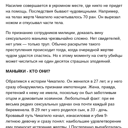
Насилие совершается в укромном месте, где никто не придет
на помощь. Последствия бывают чудовищными. Например,
на телах жертв Чикатило насчитывалось 70 ран. Он вырезал
ножом и откусывал части тела.
По признанию сотрудников мили­ции, доказать вину
сексуального манья­ка чрезвычайно сложно. Нет свидетелей,
нет улик — только труп. Обычно раскры­тие такого
преступления происходит тог­да, когда очередной жертве
чудом удаст­ся спастись. Но к этому моменту на счету убийцы
может числиться не один десяток страшных злодеяний.
МАНЬЯКИ - КТО ОНИ?
Обратимся к истории Чикатило. Он женился в 27 лет, и у него
сразу об­наружились признаки импотенции. Жена, правда,
претензий к нему не име­ла, поскольку он был заботливым
отцом и домовитым хозяином. Любопытный факт: при ее
весьма редких сексуальных удачах она почти каждый раз
беремене­ла. В 29 лет у него родился сын, в
33 -
дочь.
Кровавый путь Чикатило начал, изнасиловав и убив 9-
летнюю девочку и сразу понял: наибольшее удовлетворе­ние
ему приносит истязание жертвы. I Постепенно выработалась