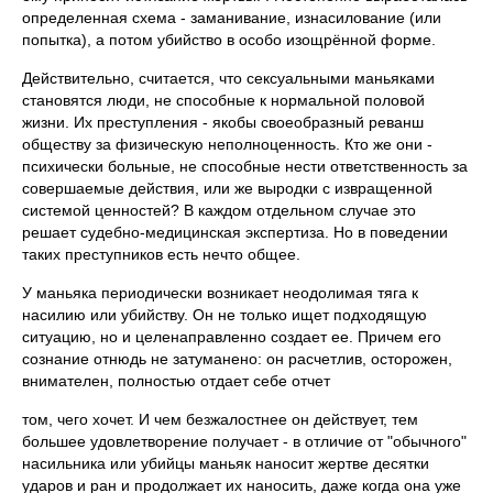
определен­ная схема - заманивание, изнасилова­ние (или
попытка), а потом убийство в особо изощрённой форме.
Действительно, считается, что сек­суальными маньяками
становятся люди, не способные к нормальной половой
жизни. Их преступления - якобы свое­образный реванш
обществу за физиче­скую неполноценность. Кто же они -
психически больные, не способные не­сти ответственность за
совершаемые действия, или же выродки с извращен­ной
системой ценностей? В каждом от­дельном случае это
решает судебно-медицинская экспертиза. Но в поведении
таких преступников есть нечто общее.
У маньяка периодически возникает неодолимая тяга к
насилию или убийству. Он не только ищет подходящую
ситуацию, но и целенаправленно создает ее. Причем его
сознание отнюдь не затуманено: он расчетлив, осторожен,
внимателен, полностью отдает себе отчет
том, чего хочет. И чем безжалостнее он действует, тем
большее удовлетворение получает - в отличие от "обычного"
насильника или убийцы маньяк наносит жертве десятки
ударов и ран и продол­жает их наносить, даже когда она уже