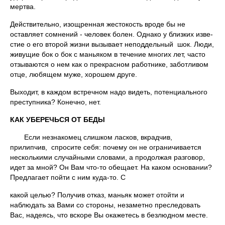
мертва.
Действительно, изощренная жесто­кость вроде бы не
оставляет сомнений - человек болен. Однако у близких изве­
стие о его второй жизни вызывает неподдельный шок. Люди,
живущие бок о бок с маньяком в течение многих лет, часто
отзываются о нем как о прекрасном ра­ботнике, заботливом
отце, любящем муже, хорошем друге.
Выходит, в каждом встречном надо видеть, потенциального
преступника? Конечно, нет.
КАК УБЕРЕЧЬСЯ ОТ БЕДЫ
Если незнакомец слишком ласков, вкрадчив,
прилипчив, спросите себя: почему он не ограничивается
несколькими случайными словами, а продолжая разговор,
идет за мной? Он Вам что-то обещает. На каком основа­нии?
Предлагает пойти с ним куда-то. С
какой целью? Получив отказ, маньяк может отойти и
наблюдать за Вами со стороны, незаметно преследовать
Вас, надеясь, что вскоре Вы окажетесь в без­людном месте.