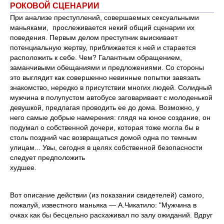
РОКОВОЙ СЦЕНАРИИ
При анализе преступлений, совер­шаемых сексуальными
маньяками, прослеживается некий общий сце­нарии их
поведения. Первым делом пре­ступник выискивает
потенциальную жертву, приближается к ней и старается
расположить к себе. Чем? Галантным обращением,
заманчивыми обещаниями и предложениями. Со стороны
это вы­глядит как совершенно невинные попыт­ки завязать
знакомство, нередко в при­сутствии многих людей. Солидный
муж­чина в полупустом автобусе заговарива­ет с молоденькой
девушкой, предлагая проводить ее до дома. Возможно, у
него самые добрые намерения: глядя на юное создание, он
подумал о собственной до­чери, которая тоже могла бы в
столь поздний час возвращаться домой одна по темным
улицам... Увы, сегодня в целях собственной безопасности
следует предположить
худ
Вот описание действии (из показа­нии свидетелей) самого,
пожалуй, изве­стного маньяка — А.Чикатило: "Мужчи­на в
очках как бы бесцельно расхаживал по залу ожиданий. Вдруг