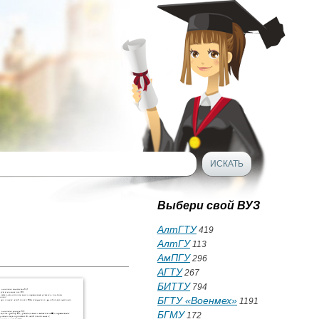
Выбери свой ВУЗ
АлтГТУ
419
АлтГУ
113
АмПГУ
296
АГТУ
267
БИТТУ
794
БГТУ «Военмех»
1191
БГМУ
172