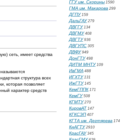
ГГУ им. Скорины
1590
ГМА им. Макарова
299
ДГПУ
159
ДальГАУ
279
ДВГГУ
134
ДВГМУ
408
ДВГТУ
936
ДВГУПС
305
ДВФУ
949
ую) сеть, имеет средства
ДонГТУ
498
ДИТМ МНТУ
109
ИвГМА
488
о называются
ИГХТУ
131
ндартная структура всех
ИжГТУ
145
ки, которая позволяет
КемГППК
171
нный характер средств
КемГУ
508
КГМТУ
270
КировАТ
147
КГКСЭП
407
КГТА им. Дегтярева
174
КнАГТУ
2910
КрасГАУ
345
КрасГМУ
629