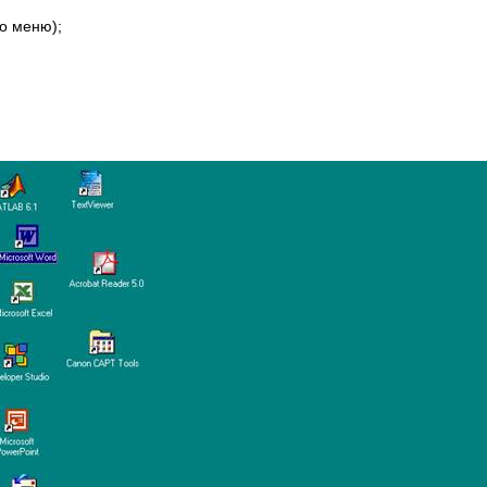
о меню);