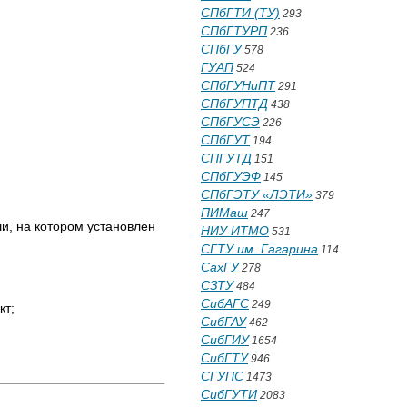
СПбГТИ (ТУ)
293
СПбГТУРП
236
СПбГУ
578
ГУАП
524
СПбГУНиПТ
291
СПбГУПТД
438
СПбГУСЭ
226
СПбГУТ
194
СПГУТД
151
СПбГУЭФ
145
СПбГЭТУ «ЛЭТИ»
379
ПИМаш
247
и, на котором установлен
НИУ ИТМО
531
СГТУ им. Гагарина
114
СахГУ
278
СЗТУ
484
СибАГС
249
кт;
СибГАУ
462
СибГИУ
1654
СибГТУ
946
СГУПС
1473
СибГУТИ
2083