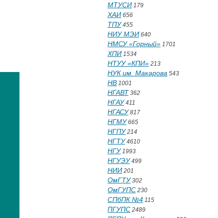
МТУСИ
179
ХАИ
656
ТПУ
455
НИУ МЭИ
640
НМСУ «Горный»
1701
ХПИ
1534
НТУУ «КПИ»
213
НУК им. Макарова
543
НВ
1001
НГАВТ
362
НГАУ
411
НГАСУ
817
НГМУ
665
НГПУ
214
НГТУ
4610
НГУ
1993
НГУЭУ
499
НИИ
201
ОмГТУ
302
ОмГУПС
230
СПбПК №4
115
ПГУПС
2489