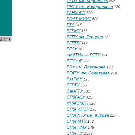
ПГПУ им. Короленко
296
ПНТУ им. Кондратюка
120
РАНХиГС
190
РОАТ МИИТ
608
РТА
245
РГГМУ
117
РГПУ им. Герцена
123
РГППУ
142
РГСУ
162
«МАТИ» — РГТУ
121
РГУНиГ
260
РЭУ им. Плеханова
123
РГАТУ им. Соловьёва
219
РязГМУ
125
РГРТУ
666
СамГТУ
131
СПбГАСУ
315
ИНЖЭКОН
328
СПбГИПСР
136
СПбГЛТУ им. Кирова
227
СПбГМТУ
143
СПбГПМУ
146
СПбГПУ
1599