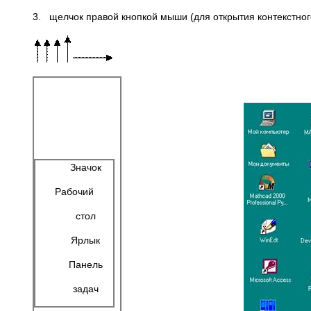
3. щелчок правой кнопкой мыши (для открытия контекстног
Значок
Рабочий
стол
Ярлык
Панель
задач