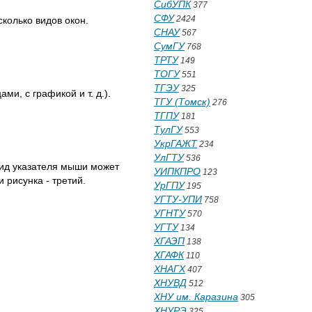
СибУПК
377
СФУ
2424
колько видов окон.
СНАУ
567
СумГУ
768
ТРТУ
149
ТОГУ
551
ТГЭУ
325
и, с графикой и т. д.).
ТГУ (Томск)
276
ТГПУ
181
ТулГУ
553
УкрГАЖТ
234
УлГТУ
536
Вид указателя мыши может
УИПКПРО
123
и рисунка - третий.
УрГПУ
195
УГТУ-УПИ
758
УГНТУ
570
УГТУ
134
ХГАЭП
138
ХГАФК
110
ХНАГХ
407
ХНУВД
512
ХНУ им. Каразина
305
ХНУРЭ
325