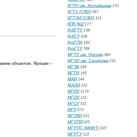
КГПУ им. Астафьева
133
КГТУ (СФУ)
567
КГТЭИ (СФУ)
112
КПК №2
177
КубГТУ
138
КубГУ
109
КузГПА
182
КузГТУ
789
МГТУ им. Носова
369
МГЭУ им. Сахарова
232
самим объектом. Ярлыки –
МГЭК
249
МГПУ
165
МАИ
144
МАДИ
151
МГИУ
1179
МГОУ
121
МГСУ
331
МГУ
273
МГУКИ
101
МГУПИ
225
МГУПС (МИИТ)
637
МГУТУ
122