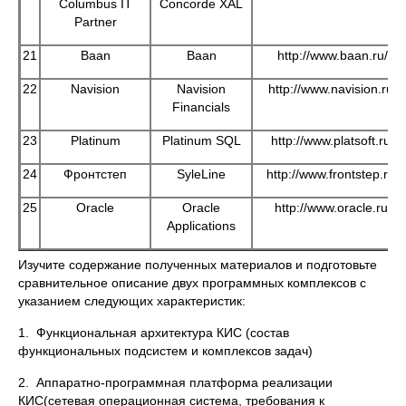
Columbus IT
Concorde XAL
Partner
21
Baan
Baan
http://www.baan.ru/
22
Navision
Navision
http://www.navision.ru/
Financials
23
Platinum
Platinum SQL
http://www.platsoft.ru/
24
Фронтстеп
SyleLine
http://www.frontstep.ru/
25
Oracle
Oracle
http://www.oracle.ru/
Applications
Изучите содержание полученных материалов и подготовьте
сравнительное описание двух программных комплексов с
указанием следующих характеристик:
1. Функциональная архитектура КИС (состав
функциональных подсистем и комплексов задач)
2. Аппаратно-программная платформа реализации
КИС(сетевая операционная система, требования к