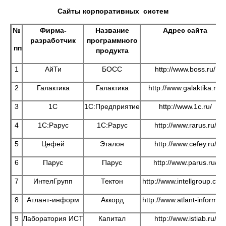
Сайты корпоративных систем
№
Фирма-
Название
Адрес сайта
разработчик
программного
пп
продукта
1
АйТи
БОСС
http://www.boss.ru/
2
Галактика
Галактика
http://www.galaktika.ru/
3
1С
1С:Предприятие
http://www.1c.ru/
4
1С:Рарус
1С:Рарус
http://www.rarus.ru/
5
Цефей
Эталон
http://www.сefey.ru/
6
Парус
Парус
http://www.parus.ru/
7
ИнтелГрупп
Тектон
http://www.intellgroup.com
8
Атлант-информ
Аккорд
http://www.atlant-inform.ru
9
Лаборатория ИСТ
Капитал
http://www.istiab.ru/