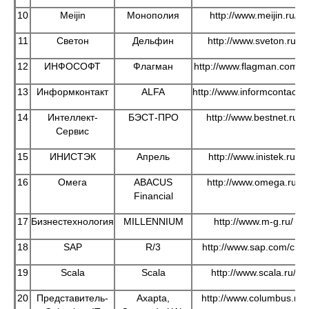
10
Meijin
Монополия
http://www.meijin.ru/
11
Светон
Дельфин
http://www.sveton.ru/
12
ИНФОСОФТ
Флагман
http://www.flagman.com.ru
13
Информконтакт
ALFA
http://www.informcontact.r
14
Интеллект-
БЭСТ-ПРО
http://www.bestnet.ru/
Сервис
15
ИНИСТЭК
Апрель
http://www.inistek.ru/
16
Омега
ABACUS
http://www.omega.ru/
Financial
17
Бизнестехнология
MILLENNIUM
http://www.m-g.ru/
18
SAP
R/3
http://www.sap.com/cis/
19
Scala
Scala
http://www.scala.ru/
20
Представитель-
Axapta,
http://www.columbus.ru/