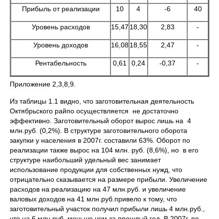
Прибыль от реализации
10
4
-6
40
Уровень расходов
15,47
18,30
2,83
-
Уровень доходов
16,08
18,55
2,47
-
Рентабельность
0,61
0,24
-0,37
-
Приложение 2,3,8,9.
Из таблицы 1.1 видно, что заготовительная деятельность
Октябрьского райпо осуществляется не достаточно
эффективно. Заготовительный оборот вырос лишь на 4
млн.руб. (0,2%). В структуре заготовительного оборота
закупки у населения в 2007г. составили 63%. Оборот по
реализации также вырос на 104 млн. руб. (8,6%), но в его
структуре наибольший удельный вес занимает
использование продукции для собственных нужд, что
отрицательно сказывается на размере прибыли. Увеличение
расходов на реализацию на 47 млн.руб. и увеличение
валовых доходов на 41 млн.руб.привело к тому, что
заготовительный участок получил прибыли лишь 4 млн.руб.,
что на 6 млн.руб. меньше чем за прошлый год. В 2007г. по