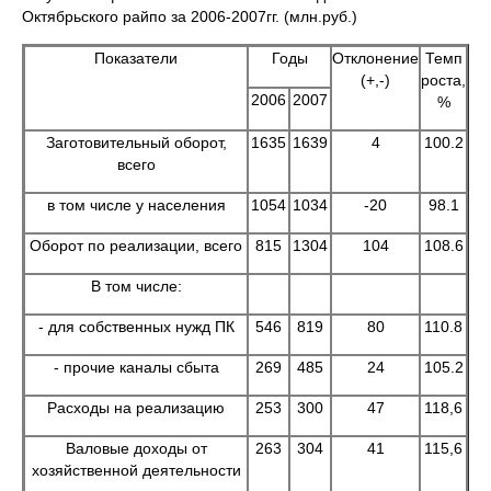
Октябрьского райпо за 2006-2007гг. (млн.руб.)
Показатели
Годы
Отклонение
Темп
(+,-)
роста,
2006
2007
%
Заготовительный оборот,
1635
1639
4
100.2
всего
в том числе у населения
1054
1034
-20
98.1
Оборот по реализации, всего
815
1304
104
108.6
В том числе:
- для собственных нужд ПК
546
819
80
110.8
- прочие каналы сбыта
269
485
24
105.2
Расходы на реализацию
253
300
47
118,6
Валовые доходы от
263
304
41
115,6
хозяйственной деятельности