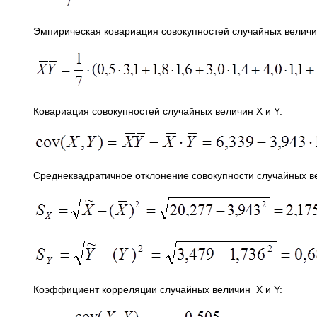
Эмпирическая ковариация совокупностей случайных величин
Ковариация совокупностей случайных величин Х и Y:
Среднеквадратичное отклонение совокупности случайных в
Коэффициент корреляции случайных величин X и Y: