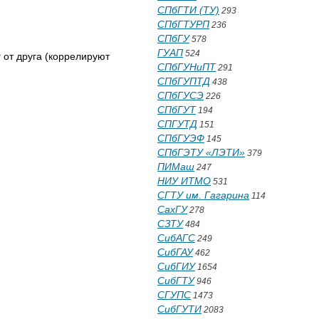
СПбГТИ (ТУ)
293
СПбГТУРП
236
СПбГУ
578
ГУАП
524
 от друга (коррелируют
СПбГУНиПТ
291
СПбГУПТД
438
СПбГУСЭ
226
СПбГУТ
194
СПГУТД
151
СПбГУЭФ
145
СПбГЭТУ «ЛЭТИ»
379
ПИМаш
247
НИУ ИТМО
531
СГТУ им. Гагарина
114
СахГУ
278
СЗТУ
484
СибАГС
249
СибГАУ
462
СибГИУ
1654
СибГТУ
946
СГУПС
1473
СибГУТИ
2083