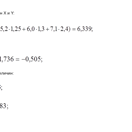
 Х и Y:
еличин: