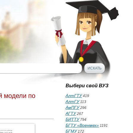
Выбери свой ВУЗ
й модели по
АлтГТУ
419
АлтГУ
113
АмПГУ
296
АГТУ
267
БИТТУ
794
БГТУ «Военмех»
1191
БГМУ
172