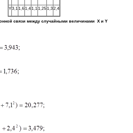
Y
3,1
1,6
1,4
1,1
1,25
1,3
2,4
ионной связи между случайными величинами
X
и
Y