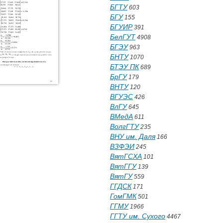
БГТУ
603
БГУ
155
БГУИР
391
БелГУТ
4908
БГЭУ
963
БНТУ
1070
БТЭУ ПК
689
БрГУ
179
ВНТУ
120
ВГУЭС
426
ВлГУ
645
ВМедА
611
ВолгГТУ
235
ВНУ им. Даля
166
ВЗФЭИ
245
ВятГСХА
101
ВятГГУ
139
ВятГУ
559
ГГДСК
171
ГомГМК
501
ГГМУ
1966
ГГТУ им. Сухого
4467