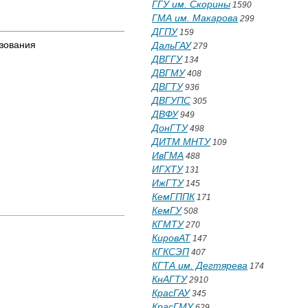
ГГУ им. Скорины
1590
ГМА им. Макарова
299
ДГПУ
159
зования
ДальГАУ
279
ДВГГУ
134
ДВГМУ
408
ДВГТУ
936
ДВГУПС
305
ДВФУ
949
ДонГТУ
498
ДИТМ МНТУ
109
ИвГМА
488
ИГХТУ
131
ИжГТУ
145
КемГППК
171
КемГУ
508
КГМТУ
270
КировАТ
147
КГКСЭП
407
КГТА им. Дегтярева
174
КнАГТУ
2910
КрасГАУ
345
КрасГМУ
629