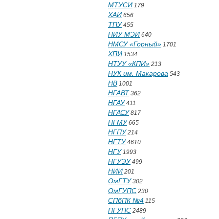
МТУСИ
179
ХАИ
656
ТПУ
455
НИУ МЭИ
640
НМСУ «Горный»
1701
ХПИ
1534
НТУУ «КПИ»
213
НУК им. Макарова
543
НВ
1001
НГАВТ
362
НГАУ
411
НГАСУ
817
НГМУ
665
НГПУ
214
НГТУ
4610
НГУ
1993
НГУЭУ
499
НИИ
201
ОмГТУ
302
ОмГУПС
230
СПбПК №4
115
ПГУПС
2489