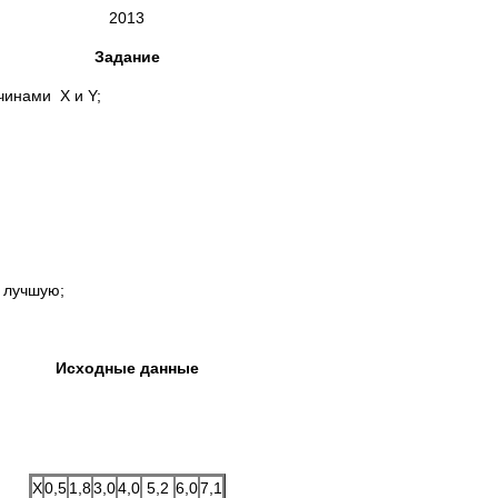
2013
Задание
чинами X и Y;
 лучшую;
Исходные данные
Х
0,5
1,8
3,0
4,0
5,2
6,0
7,1