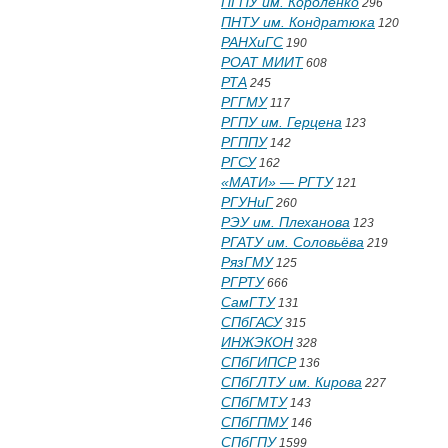
ПГПУ им. Короленко
296
ПНТУ им. Кондратюка
120
РАНХиГС
190
РОАТ МИИТ
608
РТА
245
РГГМУ
117
РГПУ им. Герцена
123
РГППУ
142
РГСУ
162
«МАТИ» — РГТУ
121
РГУНиГ
260
РЭУ им. Плеханова
123
РГАТУ им. Соловьёва
219
РязГМУ
125
РГРТУ
666
СамГТУ
131
СПбГАСУ
315
ИНЖЭКОН
328
СПбГИПСР
136
СПбГЛТУ им. Кирова
227
СПбГМТУ
143
СПбГПМУ
146
СПбГПУ
1599