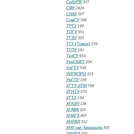
СибУПК
377
СФУ
2424
СНАУ
567
СумГУ
768
ТРТУ
149
ТОГУ
551
ТГЭУ
325
ТГУ (Томск)
276
ТГПУ
181
ТулГУ
553
УкрГАЖТ
234
УлГТУ
536
УИПКПРО
123
УрГПУ
195
УГТУ-УПИ
758
УГНТУ
570
УГТУ
134
ХГАЭП
138
ХГАФК
110
ХНАГХ
407
ХНУВД
512
ХНУ им. Каразина
305
ХНУРЭ
325