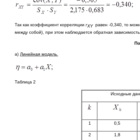
Так как коэффициент корреляции
r
равен -0,340, то можн
XY
между собой), при этом наблюдается обратная зависимость
По
а)
Линейная модель.
Таблица 2
Исходные да
1
0,5
2
1,8