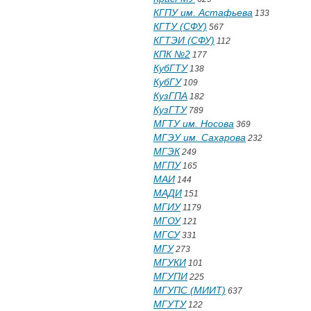
КГПУ им. Астафьева
133
КГТУ (СФУ)
567
КГТЭИ (СФУ)
112
КПК №2
177
КубГТУ
138
КубГУ
109
КузГПА
182
КузГТУ
789
МГТУ им. Носова
369
МГЭУ им. Сахарова
232
МГЭК
249
МГПУ
165
МАИ
144
МАДИ
151
МГИУ
1179
МГОУ
121
МГСУ
331
МГУ
273
МГУКИ
101
МГУПИ
225
МГУПС (МИИТ)
637
МГУТУ
122