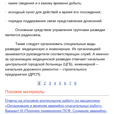
· какие сведения и к какому времени добыть;
· исходный пункт для действий и время его похождения;
· порядок поддержания связи представления донесений.
Основным средством управления группами разведки
является радиосвязь.
Также следует организовать специальные виды
разведки: медицинскую и инженерную. Их организацией
занимаются руководители соответствующих служб. А именно
за организацию медицинской разведки отвечает начальник
центральной городской больницы (ЦГБ), инженерной –
начальник дорожного ремонтно – строительного
предприятия (ДРСП).
1
2
3
4
5
6
7
8
Похожие материалы
Ответы на итоговую контрольную работу по дисциплине
«Организация и ведение аварийно-спасательных работ».
Вариант III (Порядок применения ПСФ. Создание аварийно-