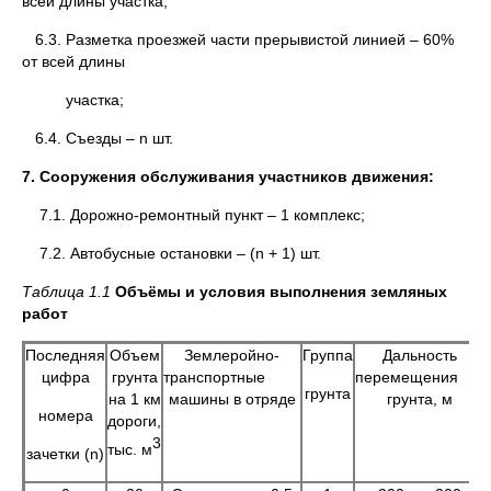
всей длины участка;
6.3. Разметка проезжей части прерывистой линией – 60%
от всей длины
участка;
6.4. Съезды – n шт.
7. Сооружения обслуживания участников движения:
7.1. Дорожно-ремонтный пункт – 1 комплекс;
7.2. Автобусные остановки – (n + 1) шт.
Таблица 1.1
Объёмы и условия выполнения земляных
работ
Последняя
Объем
Землеройно-
Группа
Дальность
цифра
грунта
транспортные
перемещения
грунта
на 1 км
машины в отряде
грунта, м
номера
дороги,
3
тыс. м
зачетки (n)