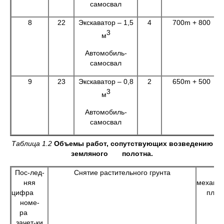
самосвал
8
22
Экскаватор – 1,5
4
700m + 800
3
м
Автомобиль-
самосвал
9
23
Экскаватор – 0,8
2
650m + 500
3
м
Автомобиль-
самосвал
Таблица 1.2
Объемы работ, сопутствующих возведению
земляного полотна.
Пос-лед-
Снятие растительного грунта
няя
механи
цифра
план
номе-
ра
зачет-ки
т