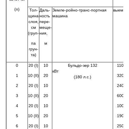
(n)
Тол-
Даль-
Земле-ройно-транс-портная
выемок
щина
ность
машина
слоя,
пере-
см
меще-
(груп-
ния,
па
м
грун-
та)
0
20 (I)
10
Бульдо-зер 132
110
кВт
1
10 (II)
20
320
(180 л.с.)
2
20 (I)
10
240
3
10 (II)
20
600
4
20 (I)
10
100
5
10 (II)
20
190
6
20 (I)
10
250