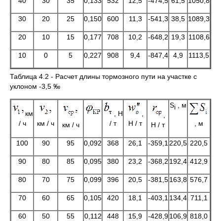
40
30
35
0,133
532
12,5
-474,5
61,5
1050,8
30
20
25
0,150
600
11,3
-541,3
38,5
1089,3
20
10
15
0,177
708
10,2
-648,2
19,3
1108,6
10
0
5
0,227
908
9,4
-847,4
4,9
1113,5
Таблица 4.2 - Расчет длины тормозного пути на участке с
уклоном -3,5 ‰
S
, м
i
км
, Н
,
,
/ ч
км / ч
/ т
Н / т
, м
км / ч
Н / т
100
90
95
0,092
368
26,1
-359,1
220,5
220,5
90
80
85
0,095
380
23,2
-368,2
192,4
412,9
80
70
75
0,099
396
20,5
-381,5
163,8
576,7
70
60
65
0,105
420
18,1
-403,1
134,4
711,1
60
50
55
0,112
448
15,9
-428,9
106,9
818,0