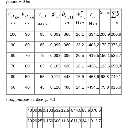
уклоном 0 ‰
S
, м
i
км
км
, Н
,
,
/ ч
/ ч
/ т
Н / т
, м
км / ч
Н / т
100
90
95
0,092
368
26,1
-394,1
200,9
200,9
90
80
85
0,095
380
23,2
-403,2
175,7
376,6
80
70
75
0,099
396
20,5
-416,5
150,1
526,7
70
60
65
0,105
420
18,1
-438,1
123,6
650,3
60
50
55
0,112
448
15,9
-463,9
98,8
749,1
50
40
45
0,120
480
14,1
-494,1
75,9
825,0
Продолжение таблицы 4.1
40
30
35
0,133
532
12,5
-544,5
53,6
878,6
30
20
25
0,150
600
11,3
-611,3
34,1
912,7