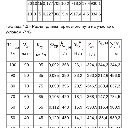
20
10
15
0,177
708
10,2
-718,2
17,4
930,1
10
0
5
0,227
908
9,4
-917,4
4,5
934,6
Таблица 4.2 - Расчет длины тормозного пути на участке с
уклоном -7 ‰
S
, м
i
км
, Н
,
,
/ ч
км / ч
/ т
Н / т
, м
км / ч
Н / т
100
90
95
0,092
368
26,1
-324,1
244,3
244,3
90
80
85
0,095
380
23,2
-333,2
212,6
456,9
80
70
75
0,099
396
20,5
-346,5
180,4
637,3
70
60
65
0,105
420
18,1
-368,1
147,2
784,5
60
50
55
0,112
448
15,9
-393,9
116,4
900,9
50
40
45
0,120
480
14,1
-424,1
88,4
989,3