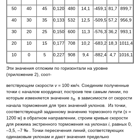
50
40
45
0,120
480
14,1
-459,1
81,7
899,7
40
30
35
0,133
532
12,5
-509,5
57,2
956,9
30
20
25
0,150
600
11,3
-576,3
36,2
993,1
20
10
15
0,177
708
10,2
-683,2
18,3
1011,4
10
0
5
0,227
908
9,4
-882,4
4,7
1016,1
Эти значения отложим по горизонтали на уровне
(приложение 2), соот-
ветствующем скорости
v
= 100 км/ч. Соединим полученные
точки с началом координат, построив тем самым линии, по
которым изменяется значение
s
в зависимости от скорости
п
начала торможения для трех значений уклонов. Из точки,
соответствующей заданному значению тормозного пути (
s
=
1200 м) в обратном направлении, строим кривые скорости
для режима экстренного торможения на уклонах
i
, равных 0,
–3,5, –7 ‰ . Точки пересечения линий, соответствующих
одинаковым уклонам и дают значения предельно