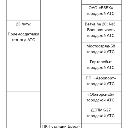
ОАО «БЗБХ»
городской АТС
23 путь:
Ветка № 20; №3;
Военная часть
Приемосдатчики
городской АТС
тел. ж.д АТС
Мостоотряд-58
городской АТС
Гортопсбыт
городской АТС
Г.П. «Аэропорт»
городской АТС
«Облгорснаб»
городской АТС
ДСПМК-27
городской АТС
ПКН станции Брест-