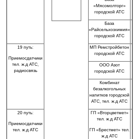
«Мясомолторг»
городской АТС
База
«Райсельхозхимия»
городской АТС
19 путь:
МП Ремстройбетон
городской АТС
Приемосдатчики
тел. ж.д АТС,
ООО Азот
радиосвязь
городской АТС
Комбинат
безалкогольных
напитков городской
АТС, тел. ж.д АТС
20 путь:
ГП «Вторцветмет»
тел. ж.д АТС
Приемосдатчики
тел. ж.д АТС
ГП «Брестмет» тел.
ж.д АТС