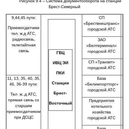
Рисунок 9.4 – Система документооборота на станции
Брест-Северный
9,44,45 пути:
СП
«Брествнештранс»
Приемосдатчики
городской АТС
тел. ж.д АТС,
радиосвязь,
ЗАО
телетайпная
«Белтерминал»
связь
городской АТС
ГВЦ
СП «Транзит»
ИВЦ ЭИ
городской АТС
ПКИ
11, 13, 35, 40, 35,
База
Станции
46, 36-39 пути:
«Белимпортторг»
городской АТС
Брест-
Тел ж..д АТС,
прямая связь со
Предприятия
Восточный
старшим
котельного
приемосдатчиком
хозяйства
при ДСЦС
городской АТС
База