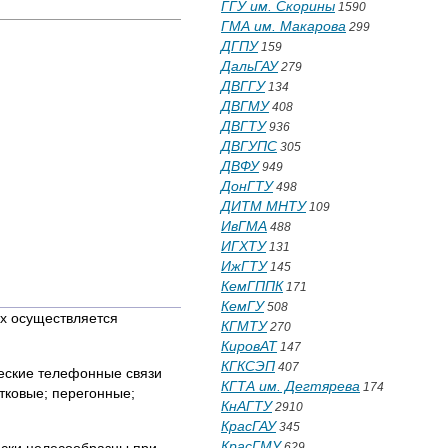
ГГУ им. Скорины
1590
ГМА им. Макарова
299
ДГПУ
159
ДальГАУ
279
ДВГГУ
134
ДВГМУ
408
ДВГТУ
936
ДВГУПС
305
ДВФУ
949
ДонГТУ
498
ДИТМ МНТУ
109
ИвГМА
488
ИГХТУ
131
ИжГТУ
145
КемГППК
171
КемГУ
508
ых осуществляется
КГМТУ
270
КировАТ
147
КГКСЭП
407
еские телефонные связи
КГТА им. Дегтярева
174
тковые; перегонные;
КнАГТУ
2910
КрасГАУ
345
КрасГМУ
629