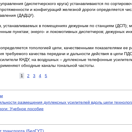
управления (диспетчерского круга) устанавливаются по сортирово
 протяженности и конфигураций железной дороги определяется чис
равления (ДАДЦУ).
в, устанавливаемых в помещениях дежурным по станциям (ДСП); 
енным пунктам; энерго- и локомотивных диспетчеров; дежурных ин
определяется топологией цепи, качественными показателями ее 
ия требуемого качества передачи и дальности действия в цепи ПД
усилители КНДУ, на воздушных – дуплексные телефонные усилители
 применяют обходные каналы тональной частоты.
1
2
3
4
5
зи
ильности размещения дуплексных усилителей вдоль цепи технолог
роги: Учебное пособие
т транспорта (БелГУТ)