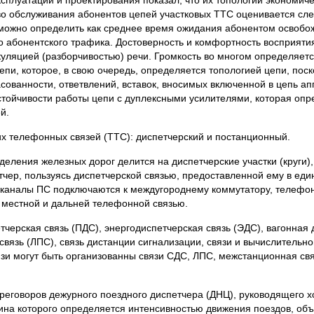
сплуатации и проектирования показал, что их топологии экономич
тво обслуживания абонентов цепей участковых ТТС оценивается 
 можно определить как среднее время ожидания абонентом освобо
ого абонентского трафика. Достоверность и комфортность восприят
уляцией (разборчивостью) речи. Громкость во многом определяет
епи, которое, в свою очередь, определяется топологией цепи, поск
сованности, ответвлений, вставок, вносимых включенной в цепь а
устойчивости работы цепи с дуплексными усилителями, которая оп
й.
х телефонных связей (ТТС): диспетчерский и постанционный.
еления железных дорог делится на диспетчерские участки (круги),
тчер, пользуясь диспетчерской связью, предоставленной ему в ед
каналы ПС подключаются к междугороднему коммутатору, телефон
 местной и дальней телефонной связью.
черская связь (ПДС), энергодиспетчерская связь (ЭДС), вагонная 
связь (ЛПС), связь дистанции сигнализации, связи и вычислительно
язи могут быть организованны связи СДС, ЛПС, межстанционная св
ереговоров дежурного поездного диспетчера (ДНЦ), руководящего 
лина которого определяется интенсивностью движения поездов, об