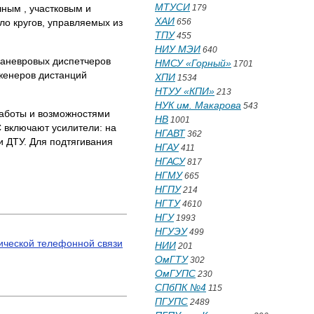
МТУСИ
чным , участковым и
179
ХАИ
ло кругов, управляемых из
656
ТПУ
455
НИУ МЭИ
640
маневровых диспетчеров
НМСУ «Горный»
1701
женеров дистанций
ХПИ
1534
НТУУ «КПИ»
213
НУК им. Макарова
543
работы и возможностями
НВ
1001
С включают усилители: на
НГАВТ
362
 ДТУ. Для подтягивания
НГАУ
411
НГАСУ
817
НГМУ
665
НГПУ
214
НГТУ
4610
НГУ
1993
НГУЭУ
499
ической телефонной связи
НИИ
201
ОмГТУ
302
ОмГУПС
230
СПбПК №4
115
ПГУПС
2489