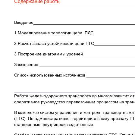
Содержание работы
Введение__________________________________________
1 Моделирование топологии цепи ПДС________________
2 Расчет запаса устойчивости цепи ТТС__________________
3 Построение диаграммы уровней ____________________
Заключение _______________________________________
Список использованных источников ___________________
Работа железнодорожного транспорта во многом зависит от
оперативное руководство перевозочным процессом на транс
В комплексе систем управления и контроля транспортными
(ТТС). По административно–территориальному признаку ТТ
станционные; внутрипроизводственные.