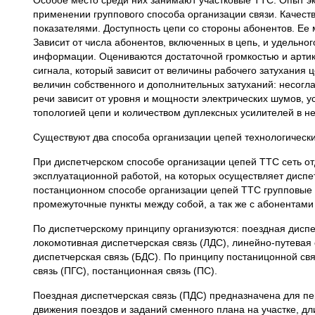
Особое место среди них занимают участковые ТТС. Опыт эк
применении группового способа организации связи. Качес
показателями. Доступность цепи со стороны абонентов. Ее
Зависит от числа абонентов, включенных в цепь, и удельн
информации. Оцениваются достаточной громкостью и артик
сигнала, который зависит от величины рабочего затухания ц
величин собственного и дополнительных затуханий: несогла
речи зависит от уровня и мощности электрических шумов, 
топологией цепи и количеством дуплексных усилителей в не
Существуют два способа организации цепей технологически
При диспетчерском способе организации цепей ТТС сеть отд
эксплуатационной работой, на которых осуществляет диспе
постанционном способе организации цепей ТТС групповые 
промежуточные пункты между собой, а так же с абонентами
По диспетчерскому принципу организуются: поездная диспет
локомотивная диспетчерская связь (ЛДС), линейно-путевая 
диспетчерская связь (БДС). По принципу постаницонной св
связь (ПГС), постанционная связь (ПС).
Поездная диспетчерская связь (ПДС) предназначена для п
движения поездов и заданий сменного плана на участке, д