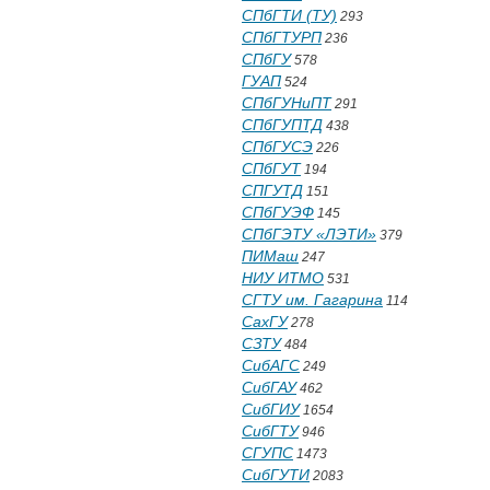
СПбГТИ (ТУ)
293
СПбГТУРП
236
СПбГУ
578
ГУАП
524
СПбГУНиПТ
291
СПбГУПТД
438
СПбГУСЭ
226
СПбГУТ
194
СПГУТД
151
СПбГУЭФ
145
СПбГЭТУ «ЛЭТИ»
379
ПИМаш
247
НИУ ИТМО
531
СГТУ им. Гагарина
114
СахГУ
278
СЗТУ
484
СибАГС
249
СибГАУ
462
СибГИУ
1654
СибГТУ
946
СГУПС
1473
СибГУТИ
2083