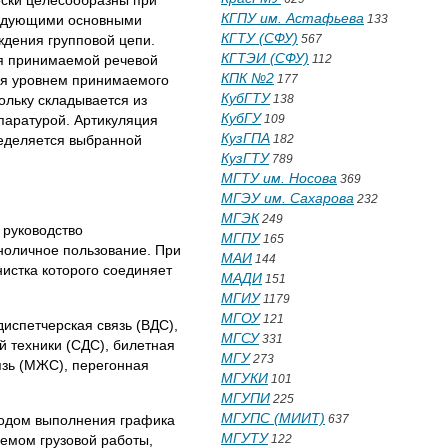
ески целесообразны при
КГПУ им. Астафьева
следующими основными
133
КГТУ (СФУ)
ждения групповой цепи.
567
КГТЭИ (СФУ)
ия принимаемой речевой
112
КПК №2
ся уровнем принимаемого
177
КубГТУ
ольку складывается из
138
КубГУ
ппаратурой. Артикуляция
109
КузГПА
ределяется выбранной
182
КузГТУ
789
МГТУ им. Носова
369
МГЭУ им. Сахарова
232
МГЭК
249
 руководство
МГПУ
165
иноличное пользование. При
МАИ
144
истка которого соединяет
МАДИ
151
МГИУ
1179
МГОУ
121
диспетчерская связь (ВДС),
МГСУ
331
й техники (СДС), билетная
МГУ
273
язь (МЖС), перегонная
МГУКИ
101
МГУПИ
225
МГУПС (МИИТ)
ходом выполнения графика
637
МГУТУ
ъемом грузовой работы,
122