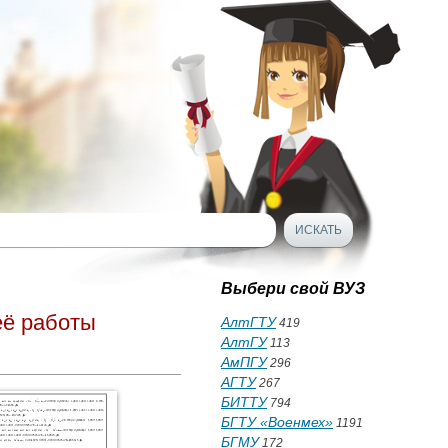
Выбери свой ВУЗ
её работы
АлтГТУ
419
АлтГУ
113
АмПГУ
296
АГТУ
267
БИТТУ
794
БГТУ «Военмех»
1191
БГМУ
172