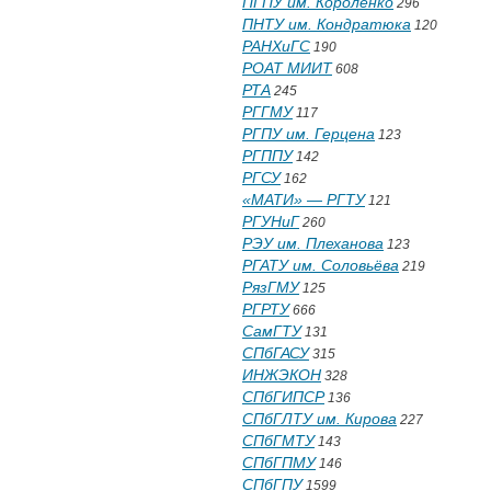
ПГПУ им. Короленко
296
ПНТУ им. Кондратюка
120
РАНХиГС
190
РОАТ МИИТ
608
РТА
245
РГГМУ
117
РГПУ им. Герцена
123
РГППУ
142
РГСУ
162
«МАТИ» — РГТУ
121
РГУНиГ
260
РЭУ им. Плеханова
123
РГАТУ им. Соловьёва
219
РязГМУ
125
РГРТУ
666
СамГТУ
131
СПбГАСУ
315
ИНЖЭКОН
328
СПбГИПСР
136
СПбГЛТУ им. Кирова
227
СПбГМТУ
143
СПбГПМУ
146
СПбГПУ
1599