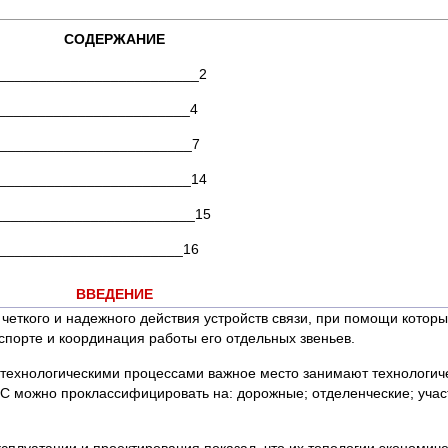
СОДЕРЖАНИЕ
_________________________2
_________________________4
______________________­­­­_7
_________________________14
_________________________15
________________________16
ВВЕДЕНИЕ
 четкого и надежного действия устройств связи, при помощи котор
порте и координация работы его отдельных звеньев.
 технологическими процессами важное место занимают технологич
С можно проклассифицировать на: дорожные; отделенческие; учас