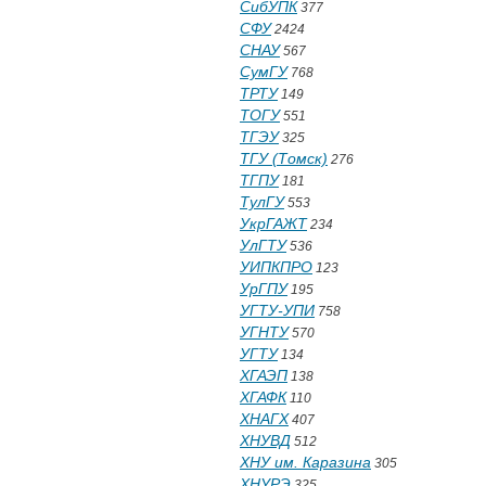
СибУПК
377
СФУ
2424
СНАУ
567
СумГУ
768
ТРТУ
149
ТОГУ
551
ТГЭУ
325
ТГУ (Томск)
276
ТГПУ
181
ТулГУ
553
УкрГАЖТ
234
УлГТУ
536
УИПКПРО
123
УрГПУ
195
УГТУ-УПИ
758
УГНТУ
570
УГТУ
134
ХГАЭП
138
ХГАФК
110
ХНАГХ
407
ХНУВД
512
ХНУ им. Каразина
305
ХНУРЭ
325