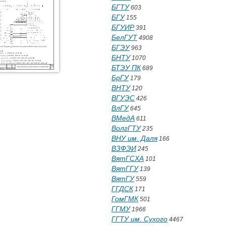
БГТУ
603
БГУ
155
БГУИР
391
БелГУТ
4908
БГЭУ
963
БНТУ
1070
БТЭУ ПК
689
БрГУ
179
ВНТУ
120
ВГУЭС
426
ВлГУ
645
ВМедА
611
ВолгГТУ
235
ВНУ им. Даля
166
ВЗФЭИ
245
ВятГСХА
101
ВятГГУ
139
ВятГУ
559
ГГДСК
171
ГомГМК
501
ГГМУ
1966
ГГТУ им. Сухого
4467