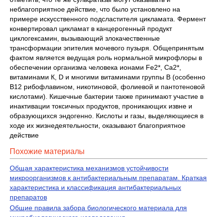
неблагоприятное действие, что было установлено на
примере искусственного подсластителя цикламата. Фермент
конвертировал цикламат в канцерогенный продукт
циклогексамин, вызывающий злокачественные
трансформации эпителия мочевого пузыря. Общепринятым
фактом является ведущая роль нормальной микрофлоры в
обеспечении организма человека ионами Fe2*, Ca2*,
витаминами К, D и многими витаминами группы В (особенно
В12 рибофлавином, никотиновой, фолиевой и пантотеновой
кислотами). Кишечные бактерии также принимают участие в
инактивации токсичных продуктов, проникающих извне и
образующихся эндогенно. Кислоты и газы, выделяющиеся в
ходе их жизнедеятельности, оказывают благоприятное
действие
Похожие материалы
Общая характеристика механизмов устойчивости
микроорганизмов к антибактериальным препаратам. Краткая
характеристика и классификация антибактериальных
препаратов
Общие правила забора биологического материала для