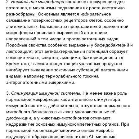
2.
Нормальная микрофлора
составляет конкуренцию для
патогенов, и механизмы подавления их роста достаточно
разнообразны. Основным является избирательное
связывание поверхностных рецепторов клеток, особенно
эпителиальных. Большинство представителей резидентной
микрофлоры проявляет выраженный антагонизм,
направленный в том числе и против патогенных видов.
Подобные свойства особенно выражены у бифидобактерий и
лактобацилл; этот антибактериальный потенциал образует
секреция кислот, спиртов, лизоцима, бактериоцинов и т.д.
Кроме того, высокая концентрация указанных продуктов
ингибирует выделение токсичных субстанций патогенными
видами, например термолабильного токсина
энтеропатогенными эшерихиями.
3.
Стимуляция иммунной системы
. Не менее важна роль
нормальной микрофлоры как антигенного стимулятора
иммунной системы; действительно, отсутствие нормального
микробного биоценоза вызывает многочисленные её
дисфункции, а у животных-гнотобионтов отмечают
недоразвитие основных иммунокомпетентных органов. При
нормальной колонизации многочисленные микробы
индуцируют образование низких титров AT, мишенью