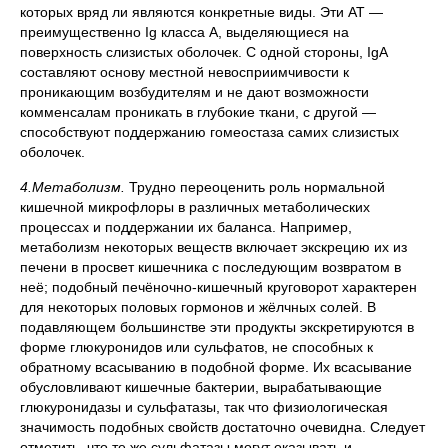
которых вряд ли являются конкретные виды. Эти AT —
преимущественно Ig класса А, выделяющиеся на
поверхность слизистых оболочек. С одной стороны, IgA
составляют основу местной невосприимчивости к
проникающим возбудителям и не дают возможности
комменсалам проникать в глубокие ткани, с другой —
способствуют поддержанию гомеостаза самих слизистых
оболочек.
4.Метаболизм.
Трудно переоценить роль нормальной
кишечной микрофлоры в различных метаболических
процессах и поддержании их баланса. Например,
метаболизм некоторых веществ включает экскрецию их из
печени в просвет кишечника с последующим возвратом в
неё; подобный печёночно-кишечный круговорот характерен
для некоторых половых гормонов и жёлчных солей. В
подавляющем большинстве эти продукты экскретируются в
форме глюкуронидов или сульфатов, не способных к
обратному всасыванию в подобной форме. Их всасывание
обусловливают кишечные бактерии, вырабатывающие
глюкуронидазы и сульфатазы, так что физиологическая
значимость подобных свойств достаточно очевидна. Следует
отметить, что те же сульфатазы могут оказывать и