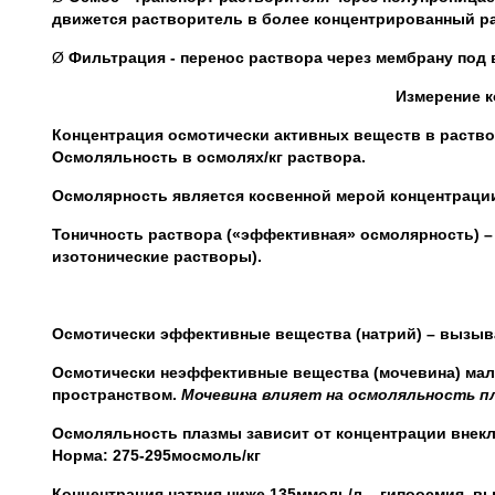
движется растворитель в более концентрированный р
Ø
Фильтрация - перенос раствора через мембрану под 
Измерение к
Концентрация осмотически активных веществ в раство
Осмоляльность в осмолях/кг раствора.
Осмолярность является косвенной мерой концентраци
Тоничность раствора («эффективная» осмолярность) – 
изотонические растворы).
Осмотически эффективные вещества (натрий) – вызыв
Осмотически неэффективные вещества (мочевина) мал
пространством.
Мочевина влияет на осмоляльность пл
Осмоляльность плазмы зависит от концентрации внекл
Норма: 275-295мосмоль/кг
Концентрация натрия ниже 135ммоль/л – гипоосмия, вы