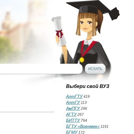
Выбери свой ВУЗ
АлтГТУ
419
АлтГУ
113
АмПГУ
296
АГТУ
267
БИТТУ
794
БГТУ «Военмех»
1191
БГМУ
172