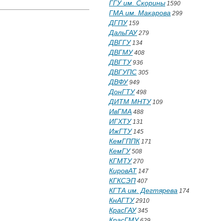
ГГУ им. Скорины
1590
ГМА им. Макарова
299
ДГПУ
159
ДальГАУ
279
ДВГГУ
134
ДВГМУ
408
ДВГТУ
936
ДВГУПС
305
ДВФУ
949
ДонГТУ
498
ДИТМ МНТУ
109
ИвГМА
488
ИГХТУ
131
ИжГТУ
145
КемГППК
171
КемГУ
508
КГМТУ
270
КировАТ
147
КГКСЭП
407
КГТА им. Дегтярева
174
КнАГТУ
2910
КрасГАУ
345
КрасГМУ
629