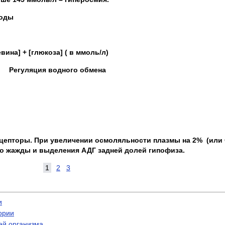
воды
евина] + [глюкоза] ( в ммоль/л)
Регуляция водного обмена
ецепторы. При увеличении осмоляльности плазмы на 2% (или
о жажды и выделения АДГ задней долей гипофиза.
1
2
3
и
ории
ей организма