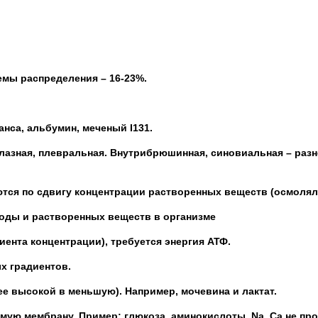
емы распределения – 16-23%.
анса, альбумин, меченый
I
131.
лазная, плевральная. Внутрибрюшинная, синовиальная – раз
тся по сдвигу концентрации растворенных веществ (осмолял
оды и растворенных веществ в организме
ента концентрации), требуется энергия АТФ.
х градиентов.
ее высокой в меньшую). Например, мочевина и лактат.
мую мембрану. Пример: глюкоза, аминокислоты, Na, Ca не пр