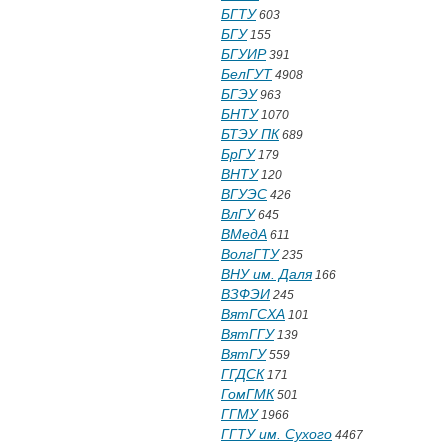
БГТУ
603
БГУ
155
БГУИР
391
БелГУТ
4908
БГЭУ
963
БНТУ
1070
БТЭУ ПК
689
БрГУ
179
ВНТУ
120
ВГУЭС
426
ВлГУ
645
ВМедА
611
ВолгГТУ
235
ВНУ им. Даля
166
ВЗФЭИ
245
ВятГСХА
101
ВятГГУ
139
ВятГУ
559
ГГДСК
171
ГомГМК
501
ГГМУ
1966
ГГТУ им. Сухого
4467