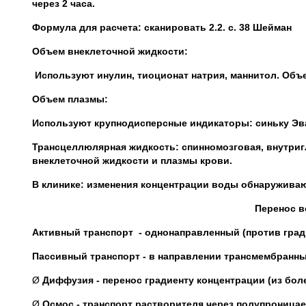
через 2 часа.
Формула для расчета: сканировать 2.2. с. 38 Шейман
Объем внеклеточной жидкости:
Используют инулин, тиоционат натрия, маннитол. Объ
Объем плазмы:
Используют крупнодисперсные индикаторы: синьку Эв
Трансцеллюлярная жидкость: спинномозговая, внутриг
внеклеточной жидкости и плазмы крови.
В клинике: изменения концентрации воды обнаруживаю
Перенос в
Активный транспорт - однонаправленный (против гради
Пассивный транспорт - в направлении трансмембранны
Ø
Диффузия - перенос градиенту концентрации (из бол
Ø
Осмос - транспорт растворителя через полупроницае