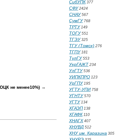
СибУПК
377
СФУ
2424
СНАУ
567
СумГУ
768
ТРТУ
149
ТОГУ
551
ТГЭУ
325
ТГУ (Томск)
276
ТГПУ
181
ТулГУ
553
УкрГАЖТ
234
УлГТУ
536
УИПКПРО
123
УрГПУ
195
 ОЦК не менее10%) →
УГТУ-УПИ
758
УГНТУ
570
УГТУ
134
ХГАЭП
138
ХГАФК
110
ХНАГХ
407
ХНУВД
512
ХНУ им. Каразина
305
ХНУРЭ
325