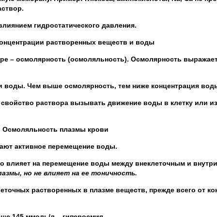
аствор.
влиянием гидростатического давления.
онцентрации растворенных веществ и воды
ре – осмолярность (осмоляльность). Осмолярность выражает
и воды. Чем выше осмолярность, тем ниже концентрация вод
свойство раствора вызывать движение воды в клетку или из к
Осмоляльность плазмы крови
ают активное перемещение воды.
о влияет на перемещение воды между внеклеточным и внутр
азмы, но не влияет на ее тоничность.
еточных растворенных в плазме веществ, прежде всего от ко
ше 145 ммоль/л – гиперосмия.