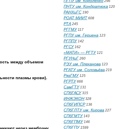
ПГПУ им. Короленко
296
ПНТУ им. Кондратюка
120
РАНХиГС
190
РОАТ МИИТ
608
РТА
245
РГГМУ
117
РГПУ им. Герцена
123
РГППУ
142
РГСУ
162
«МАТИ» — РГТУ
121
РГУНиГ
260
ность между объемом
РЭУ им. Плеханова
123
РГАТУ им. Соловьёва
219
РязГМУ
125
ьности плазмы крови).
РГРТУ
666
СамГТУ
131
СПбГАСУ
315
ИНЖЭКОН
328
СПбГИПСР
136
СПбГЛТУ им. Кирова
227
СПбГМТУ
143
СПбГПМУ
146
СПбГПУ
1599
оникают через мембрану,