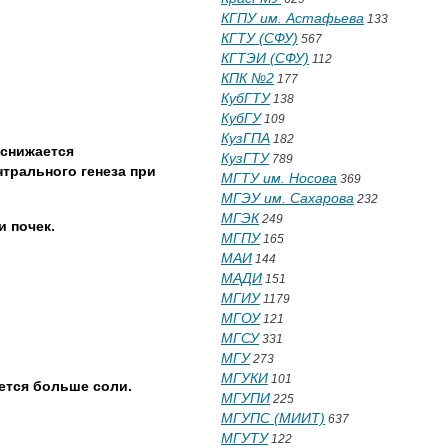
КГПУ им. Астафьева
133
КГТУ (СФУ)
567
КГТЭИ (СФУ)
112
КПК №2
177
КубГТУ
138
КубГУ
109
КузГПА
182
 снижается
КузГТУ
789
трального генеза при
МГТУ им. Носова
369
МГЭУ им. Сахарова
232
МГЭК
249
 почек.
МГПУ
165
МАИ
144
МАДИ
151
МГИУ
1179
МГОУ
121
МГСУ
331
МГУ
273
МГУКИ
101
ется больше соли.
МГУПИ
225
МГУПС (МИИТ)
637
МГУТУ
122