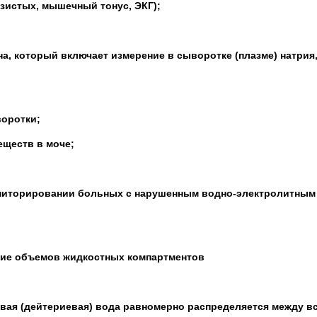
изистых, мышечный тонус, ЭКГ);
, который включает измерение в сыворотке (плазме) натрия,
воротки;
еществ в моче;
ниторировании больных с нарушенным водно-электролитным
ие объемов жидкостных компартментов
вая (дейтериевая) вода равномерно распределяется между в