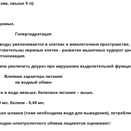
зма, свыше 4 л);
денных.
Гипергидратация
воды увеличивается в клетках и внеклеточном пространстве,
твительны нервные клетки - развитие мышечных судорог цен
нтоксикация.
ача увеличить диурез при нарушении выделительной функции
Влияние характера питания
на водный обмен
и в воде меньше, белковое питание – выше.
 мл, белков - 0,44 мл.
ше шлаков (тоже необходима вода для выведения), потребля
водно-электролитного обмена пациентов оценивают: