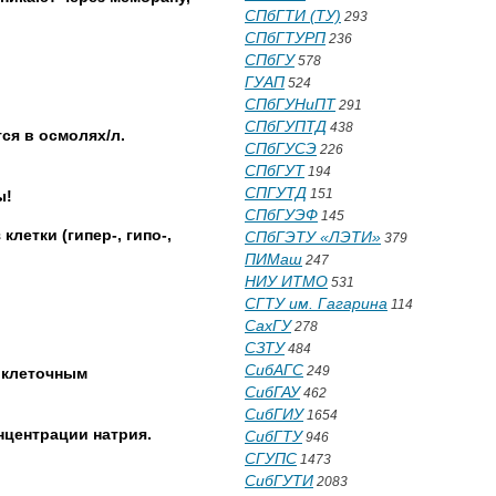
СПбГТИ (ТУ)
293
СПбГТУРП
236
СПбГУ
578
ГУАП
524
СПбГУНиПТ
291
СПбГУПТД
438
ся в осмолях/л.
СПбГУСЭ
226
СПбГУТ
194
СПГУТД
151
ы!
СПбГУЭФ
145
летки (гипер-, гипо-,
СПбГЭТУ «ЛЭТИ»
379
ПИМаш
247
НИУ ИТМО
531
СГТУ им. Гагарина
114
СахГУ
278
СЗТУ
484
СибАГС
249
иклеточным
СибГАУ
462
СибГИУ
1654
нцентрации натрия.
СибГТУ
946
СГУПС
1473
СибГУТИ
2083