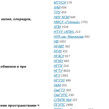
МТУСИ
179
ХАИ
656
ТПУ
455
НИУ МЭИ
640
 калия, хлоридов,
НМСУ «Горный»
1701
ХПИ
1534
НТУУ «КПИ»
213
НУК им. Макарова
543
НВ
1001
НГАВТ
362
НГАУ
411
НГАСУ
817
НГМУ
665
НГПУ
214
 обменом и при
НГТУ
4610
НГУ
1993
НГУЭУ
499
НИИ
201
ОмГТУ
302
ОмГУПС
230
СПбПК №4
115
ПГУПС
2489
семи пространствами ≈