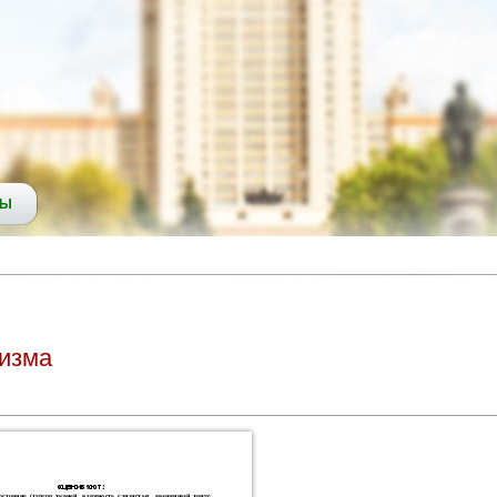
СЫ
низма