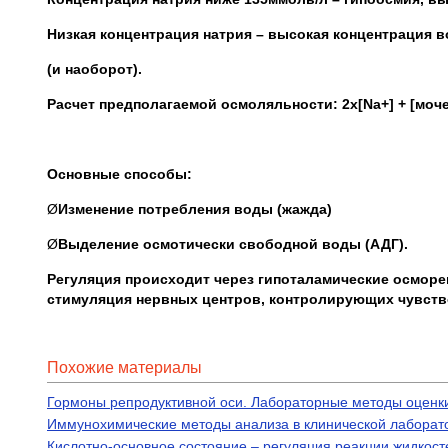
Низкая концентрация натрия – высокая концентрация 
(и наоборот).
Расчет предполагаемой осмоляльности: 2х[
Na
+] + [моч
Основные способы:
Ø
Изменение потребления воды (жажда)
Ø
Выделение осмотически свободной воды (АДГ).
Регуляция происходит через гипоталамические осмор
стимуляция нервных центров, контролирующих чувств
Похожие материалы
Гормоны репродуктивной оси. Лабораторные методы оценк
Иммунохимические методы анализа в клинической лаборат
Кислотно-основное состояние – регуляция реакции жидкост