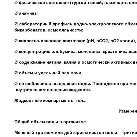
Ø
физическое состояние (тургор тканей, влажность сл
Ø
анамнез;
Ø
лабораторный профиль водно-электролитного обмена
бикарбонатов, осмоляльности;
Ø
кислотно-основное состояние (рН, рСО2, pО2 крови);
Ø
концентрацию альбумина, мочевины, креатинина сы
Ø
содержание натрия, калия и осмотически активных в
Ø
объем и удельный вес мочи;
Ø
потребление и выделение воды. Проводится при мо
внутривенном введении жидкости.
Жидкостные компартменты тела
Измерен
Общий объем воды в организме:
Меченый тритием или дейтерием изотоп воды – тритие