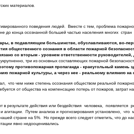
ских материалов.
отивированного поведения людей. Вместе с тем, проблема пожарн
не до конца осознанной большей частью населения многих стран
жары, в подавляющем большинстве, обуславливаются, во-пер
тия общественного сознания в области пожарной безопаснос
 связано со вторым - уровнем ответственности руководителей
 укрупненно, три из основных составляющих пожарной безопасност
этому противопожарная пропаганда - краеугольный камень з
анию пожарной культуры, а через нее - реальному влиянию на 
л, что чем ниже степень осознания обществом реальной пожарно
ребуется от общества на компенсацию потерь от пожаров, затрат н
в результате действия или бездействия человека, появляется р
и агитации. Путем анализа и прогнозирования установлено, что 
 нашей стране на 5%. Но прежде всего следует отметить, что до н
итации явно недооценивались