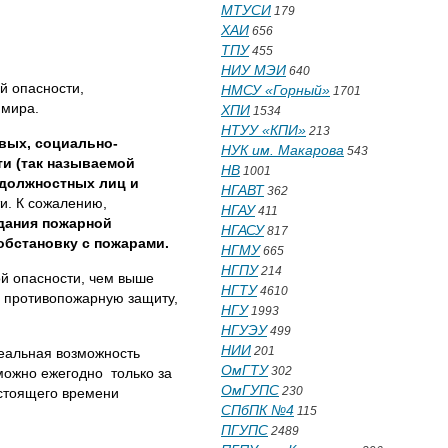
МТУСИ
179
ХАИ
656
ТПУ
455
НИУ МЭИ
640
ой опасности,
НМСУ «Горный»
1701
 мира.
ХПИ
1534
НТУУ «КПИ»
213
вых, социально-
НУК им. Макарова
543
ти (так называемой
НВ
1001
, должностных лиц и
НГАВТ
362
и. К сожалению,
НГАУ
411
дания пожарной
НГАСУ
817
обстановку с пожарами.
НГМУ
665
НГПУ
214
й опасности, чем выше
НГТУ
4610
а противопожарную защиту,
НГУ
1993
НГУЭУ
499
НИИ
201
еальная возможность
ОмГТУ
302
можно ежегодно только за
ОмГУПС
230
астоящего времени
СПбПК №4
115
ПГУПС
2489