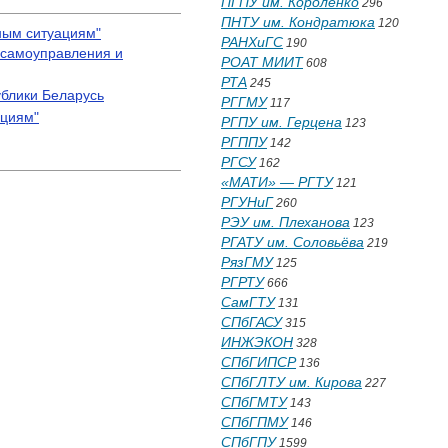
ПГПУ им. Короленко
296
ПНТУ им. Кондратюка
120
ным ситуациям"
РАНХиГС
190
 самоуправления и
РОАТ МИИТ
608
РТА
245
ублики Беларусь
РГГМУ
117
ациям"
РГПУ им. Герцена
123
РГППУ
142
РГСУ
162
«МАТИ» — РГТУ
121
РГУНиГ
260
РЭУ им. Плеханова
123
РГАТУ им. Соловьёва
219
РязГМУ
125
РГРТУ
666
СамГТУ
131
СПбГАСУ
315
ИНЖЭКОН
328
СПбГИПСР
136
СПбГЛТУ им. Кирова
227
СПбГМТУ
143
СПбГПМУ
146
СПбГПУ
1599