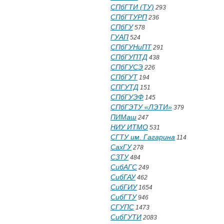
СПбГТИ (ТУ)
293
СПбГТУРП
236
СПбГУ
578
ГУАП
524
СПбГУНиПТ
291
СПбГУПТД
438
СПбГУСЭ
226
СПбГУТ
194
СПГУТД
151
СПбГУЭФ
145
СПбГЭТУ «ЛЭТИ»
379
ПИМаш
247
НИУ ИТМО
531
СГТУ им. Гагарина
114
СахГУ
278
СЗТУ
484
СибАГС
249
СибГАУ
462
СибГИУ
1654
СибГТУ
946
СГУПС
1473
СибГУТИ
2083