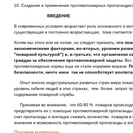
10. Создание и применение противопожарных пропагандист
ВВЕДЕНИЕ
В современных условиях возрастает роль осознанного и м
существующая и постоянно возрастающая, пока считается 
Хотим мы этого или не хотим, но следует признать,
что по
экономическими факторами, во-вторых, уровнем разви
"пожарной культурой") и, в-третьих, что органически
граждан за обеспечение противопожарной защиты.
Вот,
противопожарные нормы еще не стали нормами морали.
По
безопасности, ничто иное так не способствует воспит
Опыт многих индустриальных развитых стран мира показа
уровень гибели людей в этих странах, тем более затрат т
содержание пожарной службы.
Принимая во внимание, что 60-80 % пожаров происходят 
предотвратить их с помощью противопожарной пропаганды 
счет пропаганды и агитации снижать количество пожаров в
значение и возможность противопожарной пропаганды и аг
Похожие материалы