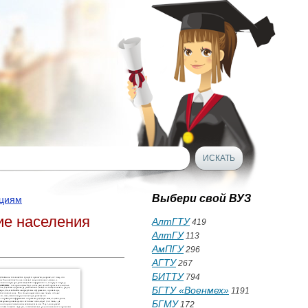
Выбери свой ВУЗ
ациям
ие населения
АлтГТУ
419
АлтГУ
113
АмПГУ
296
АГТУ
267
БИТТУ
794
БГТУ «Военмех»
1191
БГМУ
172