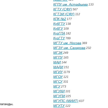
КГПУ им. Астафьева
133
КГТУ (СФУ)
567
КГТЭИ (СФУ)
112
КПК №2
177
КубГТУ
138
КубГУ
109
КузГПА
182
КузГТУ
789
МГТУ им. Носова
369
МГЭУ им. Сахарова
232
МГЭК
249
МГПУ
165
МАИ
144
МАДИ
151
МГИУ
1179
МГОУ
121
МГСУ
331
МГУ
273
МГУКИ
101
МГУПИ
225
МГУПС (МИИТ)
637
паганды
.
МГУТУ
122