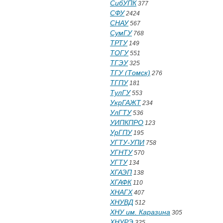
СибУПК
377
СФУ
2424
СНАУ
567
СумГУ
768
ТРТУ
149
ТОГУ
551
ТГЭУ
325
ТГУ (Томск)
276
ТГПУ
181
ТулГУ
553
УкрГАЖТ
234
УлГТУ
536
УИПКПРО
123
УрГПУ
195
УГТУ-УПИ
758
УГНТУ
570
УГТУ
134
ХГАЭП
138
ХГАФК
110
ХНАГХ
407
ХНУВД
512
ХНУ им. Каразина
305
ХНУРЭ
325