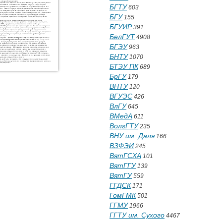
БГТУ
603
БГУ
155
БГУИР
391
БелГУТ
4908
БГЭУ
963
БНТУ
1070
БТЭУ ПК
689
БрГУ
179
ВНТУ
120
ВГУЭС
426
ВлГУ
645
ВМедА
611
ВолгГТУ
235
ВНУ им. Даля
166
ВЗФЭИ
245
ВятГСХА
101
ВятГГУ
139
ВятГУ
559
ГГДСК
171
ГомГМК
501
ГГМУ
1966
ГГТУ им. Сухого
4467