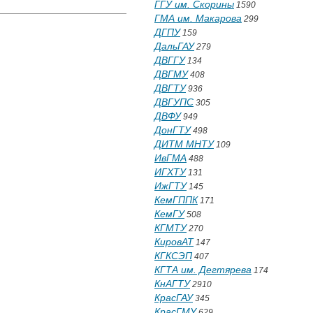
ГГУ им. Скорины
1590
ГМА им. Макарова
299
ДГПУ
159
ДальГАУ
279
ДВГГУ
134
ДВГМУ
408
ДВГТУ
936
ДВГУПС
305
ДВФУ
949
ДонГТУ
498
ДИТМ МНТУ
109
ИвГМА
488
ИГХТУ
131
ИжГТУ
145
КемГППК
171
КемГУ
508
КГМТУ
270
КировАТ
147
КГКСЭП
407
КГТА им. Дегтярева
174
КнАГТУ
2910
КрасГАУ
345
КрасГМУ
629