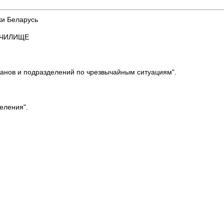
блики Беларусь
РНОЕ УЧИЛИЩЕ
ганов и подразделений по чрезвычайным ситуациям".
ления".