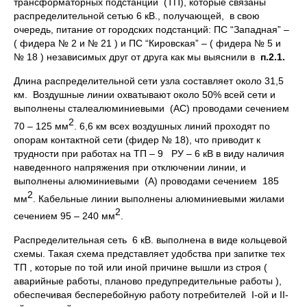
трансформаторных подстанций (ТП), которые связаны
распределительной сетью 6 кВ., получающей, в свою
очередь, питание от городских подстанций: ПС “Западная” –
( фидера № 2 и № 21 ) и ПС “Кировская” – ( фидера № 5 и
№ 18 ) независимых друг от друга как мы выяснили в
п.2.1.
Длина распределительной сети узла составляет около 31,5
км. Воздушные линии охватывают около 50% всей сети и
выполнены сталеалюминиевыми (АС) проводами сечением
2
70 – 125 мм
. 6,6 км всех воздушных линий проходят по
опорам контактной сети (фидер № 18), что приводит к
трудности при работах на ТП – 9 РУ – 6 кВ в виду наличия
наведенного напряжения при отключении линии, и
выполнены алюминиевыми (А) проводами сечением 185
2
мм
. Кабельные линии выполнены алюминиевыми жилами
2
сечением 95 – 240 мм
.
Распределительная сеть 6 кВ. выполнена в виде кольцевой
схемы. Такая схема представляет удобства при запитке тех
ТП , которые по той или иной причине вышли из строя (
аварийные работы, планово предупредительные работы ),
обеспечивая бесперебойную работу потребителей I-ой и II-