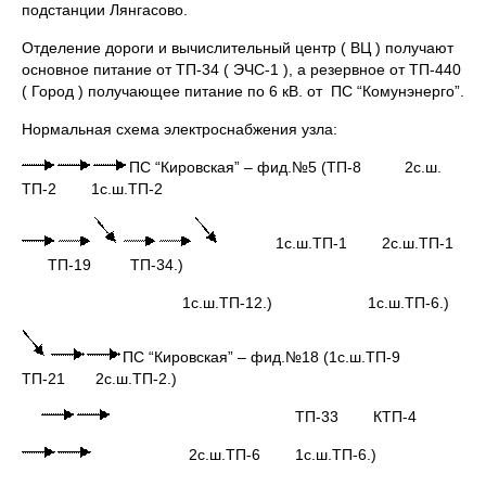
подстанции Лянгасово.
Отделение дороги и вычислительный центр ( ВЦ ) получают
основное питание от ТП-34 ( ЭЧС-1 ), а резервное от ТП-440
( Город ) получающее питание по 6 кВ. от ПС “Комунэнерго”.
Нормальная схема электроснабжения узла:
ПС “Кировская” – фид.№5 (ТП-8 2с.ш.
ТП-2 1с.ш.ТП-2
1с.ш.ТП-1 2с.ш.ТП-1
ТП-19 ТП-34.)
1с.ш.ТП-12.) 1с.ш.ТП-6.)
ПС “Кировская” – фид.№18 (1с.ш.ТП-9
ТП-21 2с.ш.ТП-2.)
ТП-33 КТП-4
2с.ш.ТП-6 1с.ш.ТП-6.)