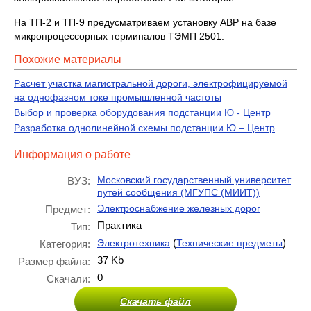
На ТП-2 и ТП-9 предусматриваем установку АВР на базе
микропроцессорных терминалов ТЭМП 2501.
Похожие материалы
Расчет участка магистральной дороги, электрофицируемой
на однофазном токе промышленной частоты
Выбор и проверка оборудования подстанции Ю - Центр
Разработка однолинейной схемы подстанции Ю – Центр
Информация о работе
Московский государственный университет
ВУЗ:
путей сообщения (МГУПС (МИИТ))
Электроснабжение железных дорог
Предмет:
Практика
Тип:
(
)
Электротехника
Технические предметы
Категория:
37 Kb
Размер файла:
0
Скачали:
Скачать файл