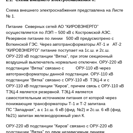
Схема внешнего электроснабжения представлена на Листе
№ 1.
Питание Северных сетей АО “КИРОВЭНЕРГО”
осуществляется по ЛЭП – 500 кВ с Костромской АЭС.
Резервное питание по линии 500 кВ предусмотрено с
Воткинской ГЭС. Через автотрансформаторы АТ-1 и АТ-2
“КИРОВЭНЕРГО” питание поступает на 1с.ш. и 2с.ш.
ОРУ-220 кВ подстанции “Вятка”, при этом секционный
воздушный выключатель нормально отключен. ОРУ-220 кВ
подстанции “Вятка” связано с ОРУ-110 кВ через
автотрансформаторы данной подстанции. ОРУ-110 кВ
подстанции “Вятка” связано с ОРУ-110 кВ ТЭЦ-4 и с
ОРУ-110 кВ подстанции “Киров”, причем связь с ОРУ-110 кВ
ТЭЦ-4 является резервной. ТЭЦ-4 является
самостоятельным источником питания от которой через
понижающие трансформаторы Т-1 и Т-2 запитана
ПС “Западная”, а c 1с.ш. 6 кВ (фид. №2) и 2с.ш. 6 кВ (фид.
№21) запитан железнодорожный узел К.
ОРУ-220 кВ подстанции “Киров” связано с ОРУ-220 кВ
подстанции “Вятка” по двум независимым линиям