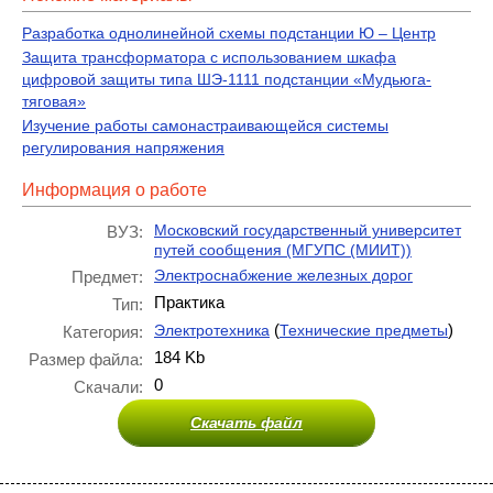
Разработка однолинейной схемы подстанции Ю – Центр
Защита трансформатора с использованием шкафа
цифровой защиты типа ШЭ-1111 подстанции «Мудьюга-
тяговая»
Изучение работы самонастраивающейся системы
регулирования напряжения
Информация о работе
Московский государственный университет
ВУЗ:
путей сообщения (МГУПС (МИИТ))
Электроснабжение железных дорог
Предмет:
Практика
Тип:
(
)
Электротехника
Технические предметы
Категория:
184 Kb
Размер файла:
0
Скачали:
Скачать файл