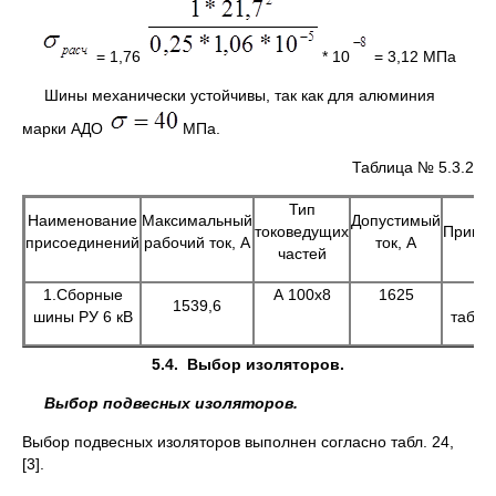
= 1,76
* 10
= 3,12 МПа
Шины механически устойчивы, так как для алюминия
марки АДО
МПа.
Таблица № 5.3.2
Тип
Наименование
Максимальный
Допустимый
токоведущих
Приме
присоединений
рабочий ток, А
ток, А
частей
1.Сборные
А 100х8
1625
[5
1539,6
шины РУ 6 кВ
табл.5
5.4.
Выбор изоляторов.
Выбор подвесных изоляторов.
Выбор подвесных изоляторов выполнен согласно табл. 24,
[3].