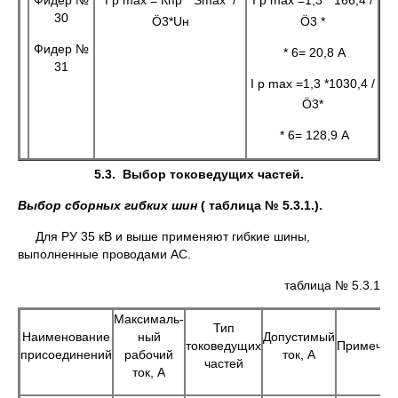
30
Ö3*Uн
Ö3 *
Фидер №
* 6= 20,8 А
31
I р max =1,3 *1030,4
/
Ö3*
* 6= 128,9 А
5.3.
Выбор токоведущих частей.
Выбор сборных гибких шин
( таблица № 5.3.1.).
Для РУ 35 кВ и выше применяют гибкие шины,
выполненные проводами АС.
таблица № 5.3.1
Максималь-
Тип
Наименование
ный
Допустимый
токоведущих
Примечан
присоединений
рабочий
ток, А
частей
ток, А