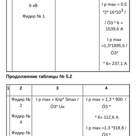
I р max = 0,5
6 кВ:
3
*2* 16*10
/
Фидер № 1
/ Ö3 * 6 =
1539,6 А
I р max
=1,3*1895,5
/
Ö3*
* 6= 237,1 А
Продолжение таблицы № 5.2
1
2
3
4
Фидер №
I р max = Кпр* Smax
/
I р max = 1,3 * 900
/
2
Ö3* Uн
Ö3 *
Фидер №
* 6= 112,6 А
4
I р max =1,3 *318,8
/
Фидер №
Ö3 *