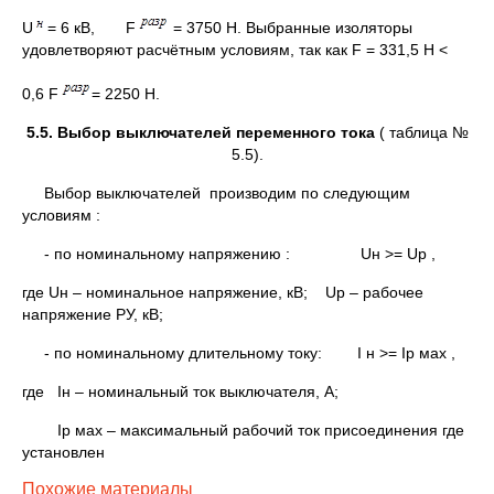
U
= 6 кВ, F
= 3750 Н. Выбранные изоляторы
удовлетворяют расчётным условиям, так как F = 331,5 Н <
0,6 F
= 2250 Н.
5.5. Выбор выключателей переменного тока
( таблица №
5.5).
Выбор выключателей производим по следующим
условиям :
- по номинальному напряжению : Uн >= Uр ,
где Uн – номинальное напряжение, кВ; Uр – рабочее
напряжение РУ, кВ;
- по номинальному длительному току: I н >= Iр мах ,
где Iн – номинальный ток выключателя, А;
Iр мах – максимальный рабочий ток присоединения где
установлен
Похожие материалы