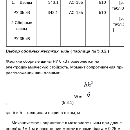
1. Вводы
343,1
АС-185
510
[5,
табл.8.53
РУ 35 кВ
343,1
АС-185
510
[5,
2.Сборные
табл.8.5
шины
РУ 35 кВ
Выбор сборных жестких шин
( таблица № 5.3.2 )
Жесткие сборные шины РУ 6 кВ проверяются на
электродинамическую стойкость. Момент сопротивления при
расположении шин плашмя:
W =
, (5.3.1)
где b и h – толщина и ширина шины, м.
Механическое напряжение в материале шины при длине
пролёта
l
=
1 м и расстоянии между шинами фаз
a
=
0,25 м: