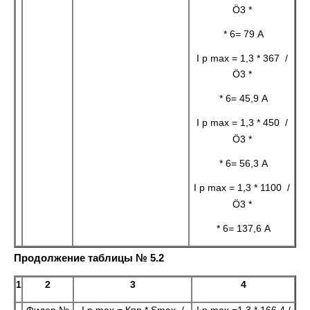
Ö3 *
* 6= 79 А
I р max = 1,3 * 367
/
Ö3 *
* 6= 45,9 А
I р max = 1,3 * 450
/
Ö3 *
* 6= 56,3 А
I р max = 1,3 * 1100
/
Ö3 *
* 6= 137,6 А
Продолжение таблицы № 5.2
1
2
3
4
Фидер №
I р max = Кпр * Smax
/
I р max =1,3 * 166,4
/