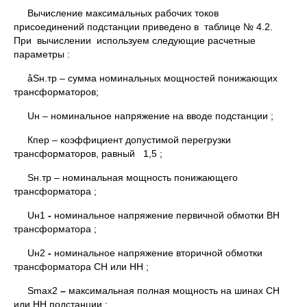
Вычисление максимальных рабочих токов
присоединений подстанции приведено в таблице № 4.2.
При вычислении используем следующие расчетные
параметры :
åSн.тр – сумма номинальных мощностей понижающих
трансформаторов;
Uн – номинальное напряжение на вводе подстанции ;
Кпер – коэффициент допустимой перегрузки
трансформаторов, равный 1,5 ;
Sн.тр – номинальная мощность понижающего
трансформатора ;
Uн1
-
номинальное напряжение первичной обмотки ВН
трансформатора ;
Uн2
-
номинальное напряжение вторичной обмотки
трансформатора СН или НН ;
Smax2
–
максимальная полная мощность на шинах СН
или НН подстанции ;