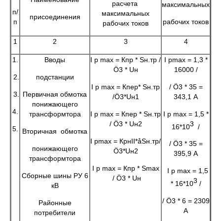
расчета
максимальных
п/
максимальных
присоединения
п
рабочих токов
рабочих токов
1
2
3
4
1.
Вводы
I р max = Кпр * Sн.тр /
I рmax = 1,3 *
Ö3 * Uн
16000 /
2.
подстанции
I р max = Кпер* Sн.тр
/ Ö3 * 35 =
3.
Первичная обмотка
/Ö3*Uн1
343,1 А
понижающего
4.
трансформтора
I р max = Кпер * Sн.тр
I р max = 1,5 *
/ Ö3 * Uн2
3
16*10
/
5.
Вторичная обмотка
I рmax = КрнII*åSн.тр/
/ Ö3 * 35 =
понижающего
Ö3*Uн2
395,9 А
трансформтора
I р max = Кпр * Smax
I р max = 1,5
Сборные шины РУ 6
/ Ö3 * Uн
3
* 16*10
/
кВ
/ Ö3 * 6 = 2309
Районные
А
потребители