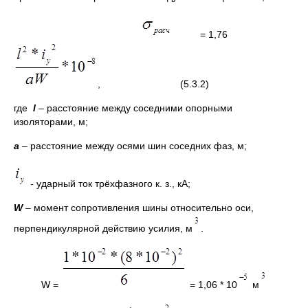
= 1,76
, (5.3.2)
где
l
–
расстояние между соседними опорными
изоляторами, м;
a
–
расстояние между осями шин соседних фаз, м;
-
ударный ток трёхфазного к. з., кА;
W
–
момент сопротивления шины относительно оси,
перпендикулярной действию усилия, м
.
W =
= 1,06 * 10
м