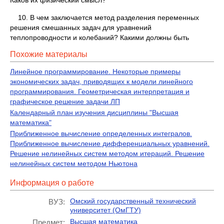
Каков их физический смысл?
10. В чем заключается метод разделения переменных
решения смешанных задач для уравнений
теплопроводности и колебаний? Какими должны быть
Похожие материалы
Линейное программирование. Некоторые примеры
экономических задач, приводящих к модели линейного
программирования. Геометрическая интерпретация и
графическое решение задачи ЛП
Календарный план изучения дисциплины "Высшая
математика"
Приближенное вычисление определенных интегралов.
Приближенное вычисление дифференциальных уравнений.
Решение нелинейных систем методом итераций. Решение
нелинейных систем методом Ньютона
Информация о работе
Омский государственный технический
ВУЗ:
университет (ОмГТУ)
Высшая математика
Предмет: