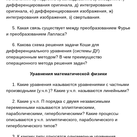
дифференцирования оригинала, д) интегрирования
оригинала, е) дифференцирования изображения, ж)
интегрирования изображения, з) свертывания.
5. Какая связь существует между преобразованием Фурье
и преобразованием Лапласа?
6. Какова схема решения задачи Коши для
дифференциального уравнения (системы ДУ)
операционным методом? В чем преимущество
операционного метода решения задач?
Уравнения математической физики
1. Какие уравнения называются уравнениями с частными
производными (у.ч.п.)? Какие у.ч.п. называются линейными?
2. Какие у.ч.п. П порядка с двумя независимыми
переменными называются эллиптическими,
параболическими, гиперболическими? Какие процессы
описываются у.ч.п. эллиптического, параболического и
гиперболического типов?
3. К какому типу относятся одномерные уравнения