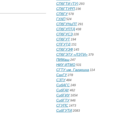
СПбГТИ (ТУ)
293
СПбГТУРП
236
СПбГУ
578
ГУАП
524
СПбГУНиПТ
291
СПбГУПТД
438
СПбГУСЭ
226
СПбГУТ
194
СПГУТД
151
СПбГУЭФ
145
СПбГЭТУ «ЛЭТИ»
379
ПИМаш
247
НИУ ИТМО
531
СГТУ им. Гагарина
114
СахГУ
278
СЗТУ
484
СибАГС
249
СибГАУ
462
СибГИУ
1654
СибГТУ
946
СГУПС
1473
СибГУТИ
2083