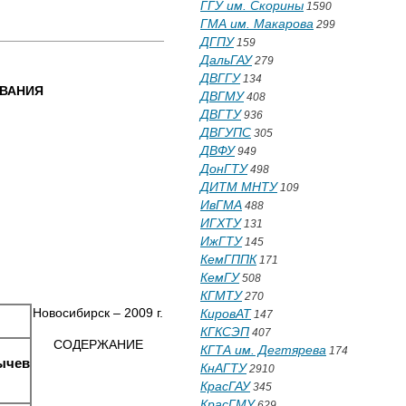
ГГУ им. Скорины
1590
ГМА им. Макарова
299
ДГПУ
159
ДальГАУ
279
ДВГГУ
134
ВАНИЯ
ДВГМУ
408
ДВГТУ
936
ДВГУПС
305
ДВФУ
949
ДонГТУ
498
ДИТМ МНТУ
109
ИвГМА
488
ИГХТУ
131
ИжГТУ
145
КемГППК
171
КемГУ
508
КГМТУ
270
Новосибирск – 2009 г.
КировАТ
147
КГКСЭП
407
СОДЕРЖАНИЕ
КГТА им. Дегтярева
174
рычев
КнАГТУ
2910
КрасГАУ
345
КрасГМУ
629