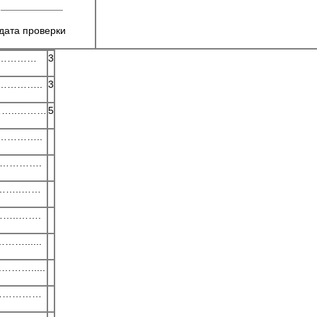
___________
дата проверки
……………
3
……………..
3
.………..………
5
……………..
…………….
……..……
……..…….
…......
……….....
…………………