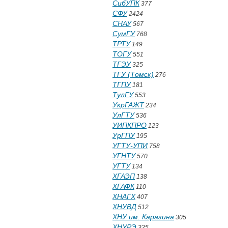
СибУПК
377
СФУ
2424
СНАУ
567
СумГУ
768
ТРТУ
149
ТОГУ
551
ТГЭУ
325
ТГУ (Томск)
276
ТГПУ
181
ТулГУ
553
УкрГАЖТ
234
УлГТУ
536
УИПКПРО
123
УрГПУ
195
УГТУ-УПИ
758
УГНТУ
570
УГТУ
134
ХГАЭП
138
ХГАФК
110
ХНАГХ
407
ХНУВД
512
ХНУ им. Каразина
305
ХНУРЭ
325