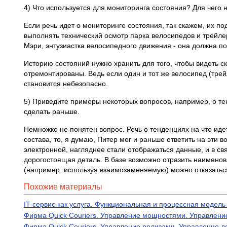
4) Что используется для мониторинга состояния? Для чего 
Если речь идет о мониторинге состояния, так скажем, их по
выполнять технический осмотр парка велосипедов и трейлер
Мэри, энтузиастка велосипедного движения - она должна п
Историю состояний нужно хранить для того, чтобы видеть с
отремонтированы. Ведь если один и тот же велосипед (трейле
становится небезопасно.
5) Приведите примеры некоторых вопросов, например, о те
сделать раньше.
Немножко не понятен вопрос. Речь о тенденциях на что иде
состава, то, я думаю, Питер мог и раньше ответить на эти 
электронной, нагляднее стали отображаться данные, и в св
дорогостоящая деталь. В базе возможно отразить наименова
(например, используя взаимозаменяемую) можно отказаться,
Похожие материалы
IT-сервис как услуга. Функциональная и процессная модель
Фирма Quick Couriers. Управление мощностями. Управлен
Фирма Quick Couriers. Управление релизами. Управление д