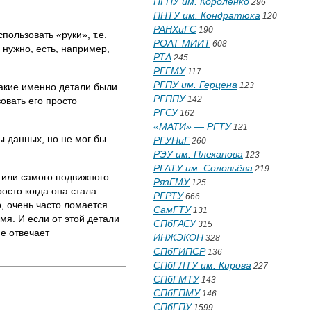
ПГПУ им. Короленко
296
ПНТУ им. Кондратюка
120
РАНХиГС
190
пользовать «руки», т.е.
РОАТ МИИТ
608
 нужно, есть, например,
РТА
245
РГГМУ
117
РГПУ им. Герцена
123
какие именно детали были
РГППУ
142
зовать его просто
РГСУ
162
«МАТИ» — РГТУ
121
ы данных, но не мог бы
РГУНиГ
260
РЭУ им. Плеханова
123
РГАТУ им. Соловьёва
219
й или самого подвижного
РязГМУ
125
осто когда она стала
РГРТУ
666
, очень часто ломается
СамГТУ
131
мя. И если от этой детали
СПбГАСУ
315
е отвечает
ИНЖЭКОН
328
СПбГИПСР
136
СПбГЛТУ им. Кирова
227
СПбГМТУ
143
СПбГПМУ
146
СПбГПУ
1599