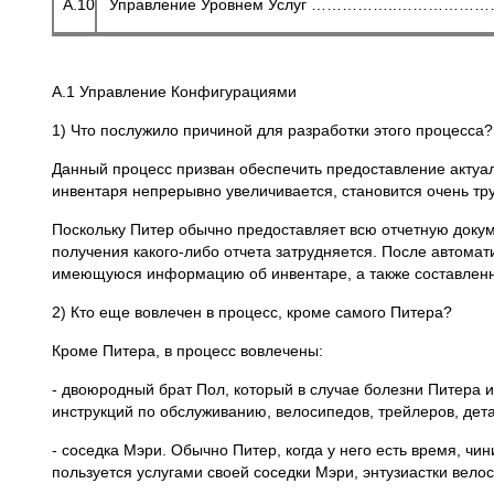
А.10
Управление Уровнем Услуг ……………..……………
А.1 Управление Конфигурациями
1) Что послужило причиной для разработки этого процесса?
Данный процесс призван обеспечить предоставление актуа
инвентаря непрерывно увеличивается, становится очень тр
Поскольку Питер обычно предоставляет всю отчетную докум
получения какого-либо отчета затрудняется. После автомат
имеющуюся информацию об инвентаре, а также составленн
2) Кто еще вовлечен в процесс, кроме самого Питера?
Кроме Питера, в процесс вовлечены:
- двоюродный брат Пол, который в случае болезни Питера 
инструкций по обслуживанию, велосипедов, трейлеров, дет
- соседка Мэри. Обычно Питер, когда у него есть время, ч
пользуется услугами своей соседки Мэри, энтузиастки вел