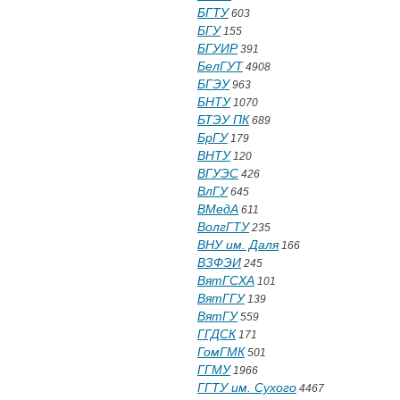
БГТУ
603
БГУ
155
БГУИР
391
БелГУТ
4908
БГЭУ
963
БНТУ
1070
БТЭУ ПК
689
БрГУ
179
ВНТУ
120
ВГУЭС
426
ВлГУ
645
ВМедА
611
ВолгГТУ
235
ВНУ им. Даля
166
ВЗФЭИ
245
ВятГСХА
101
ВятГГУ
139
ВятГУ
559
ГГДСК
171
ГомГМК
501
ГГМУ
1966
ГГТУ им. Сухого
4467