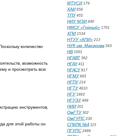
МТУСИ
179
ХАИ
656
ТПУ
455
НИУ МЭИ
640
НМСУ «Горный»
1701
ХПИ
1534
НТУУ «КПИ»
213
НУК им. Макарова
543
Поскольку количество
НВ
1001
НГАВТ
362
оятельств, возможность
НГАУ
411
тему и просмотреть всю
НГАСУ
817
НГМУ
665
НГПУ
214
НГТУ
4610
НГУ
1993
НГУЭУ
499
НИИ
201
истрацию инструментов,
ОмГТУ
302
ОмГУПС
230
гда для этой работы он
СПбПК №4
115
ПГУПС
2489