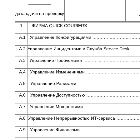
_________
дата сдачи на проверку
1
ФИРМА QUICK COURIERS ……….………………….
А.1
Управление Конфигурациями ..………………………
А.2
Управление Инцидентами и Служба Service Desk 
А.3
Управление Проблемами ………......…………………
А.4
Управление Изменениями ….…………………………
А.5
Управление Релизами ………………………...…………
А.6
Управление Доступностью ………………….………….
А.7
Управление Мощностями …………………………….………
А.8
Управление Непрерывностью ИТ-сервиса ……………..
А.9
Управление Финансами …...………...……………