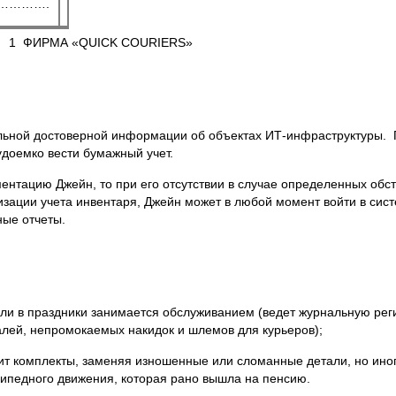
…………….
1 ФИРМА «QUICK COURIERS»
льной достоверной информации об объектах ИТ-инфраструктуры. 
удоемко вести бумажный учет.
ентацию Джейн, то при его отсутствии в случае определенных обст
изации учета инвентаря, Джейн может в любой момент войти в сис
ые отчеты.
или в праздники занимается обслуживанием (ведет журнальную рег
алей, непромокаемых накидок и шлемов для курьеров);
инит комплекты, заменяя изношенные или сломанные детали, но ино
осипедного движения, которая рано вышла на пенсию.