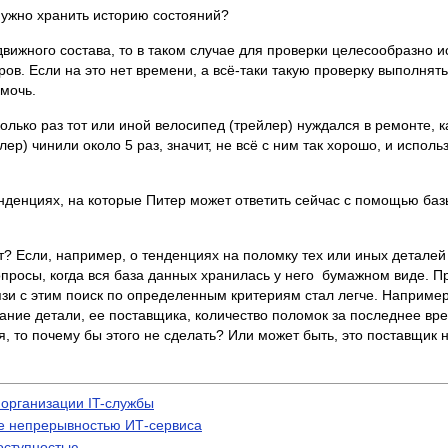
нужно хранить историю состояний?
движного состава, то в таком случае для проверки целесообразно ис
ов. Если на это нет времени, а всё-таки такую проверку выполнять
омочь.
колько раз тот или иной велосипед (трейлер) нуждался в ремонте, 
р) чинили около 5 раз, значит, не всё с ним так хорошо, и исполь
нденциях, на которые Питер может ответить сейчас с помощью баз
т? Если, например, о тенденциях на поломку тех или иных детале
вопросы, когда вся база данных хранилась у него бумажном виде. Пр
язи с этим поиск по определенным критериям стал легче. Например
ние детали, ее поставщика, количество поломок за последнее вре
 то почему бы этого не сделать? Или может быть, это поставщик н
 организации IT-службы
ие непрерывностью ИТ-сервиса
оступностью