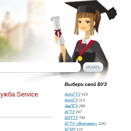
Выбери свой ВУЗ
ужба Service
АлтГТУ
419
АлтГУ
113
АмПГУ
296
АГТУ
267
БИТТУ
794
БГТУ «Военмех»
1191
БГМУ
172