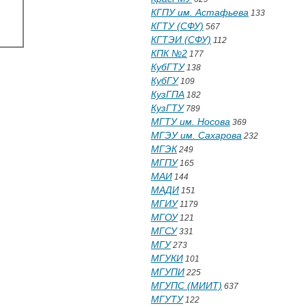
КГПУ им. Астафьева
133
КГТУ (СФУ)
567
КГТЭИ (СФУ)
112
КПК №2
177
КубГТУ
138
КубГУ
109
КузГПА
182
КузГТУ
789
МГТУ им. Носова
369
МГЭУ им. Сахарова
232
МГЭК
249
МГПУ
165
МАИ
144
МАДИ
151
МГИУ
1179
МГОУ
121
МГСУ
331
МГУ
273
МГУКИ
101
МГУПИ
225
МГУПС (МИИТ)
637
МГУТУ
122