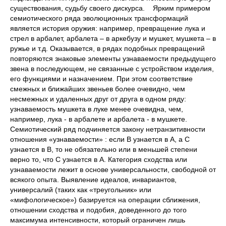
существования, судьбу своего дискурса. Ярким примером
семиотического ряда эволюционных трансформаций
является история оружия: например, превращение лука и
стрел в арбалет, арбалета – в аркебузу и мушкет, мушкета – в
ружье и т.д. Оказывается, в рядах подобных превращений
повторяются знаковые элементы узнаваемости предыдущего
звена в последующем, не связанные с устройством изделия,
его функциями и назначением. При этом соответствие
смежных и ближайших звеньев более очевидно, чем
несмежных и удаленных друг от друга в одном ряду:
узнаваемость мушкета в луке менее очевидна, чем,
например, лука - в арбалете и арбалета - в мушкете.
Семиотический ряд подчиняется закону нетранзитивности
отношения «узнаваемости» : если В узнается в А, а С
узнается в В, то не обязательно или в меньшей степени
верно то, что С узнается в А. Категория сходства или
узнаваемости лежит в основе универсальности, свободной от
всякого опыта. Выявление идеалов, инвариантов,
универсалий (таких как «треугольник» или
«мифологическое») базируется на операции сближения,
отношении сходства и подобия, доведенного до того
максимума интенсивности, который ограничен лишь