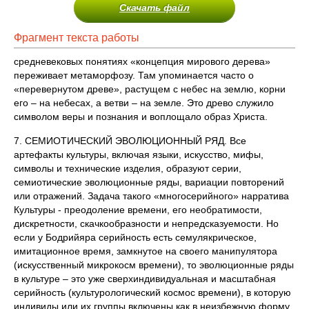
Скачать файл
Фрагмент текста работы
средневековых понятиях «концепция мирового дерева»
переживает метаморфозу. Там упоминается часто о
«перевернутом древе», растущем с небес на землю, корни
его – на небесах, а ветви – на земле. Это древо служило
символом веры и познания и воплощало образ Христа.
7. СЕМИОТИЧЕСКИЙ ЭВОЛЮЦИОННЫЙ РЯД. Все
артефакты культуры, включая языки, искусство, мифы,
символы и технические изделия, образуют серии,
семиотические эволюционные ряды, вариации повторений
или отражений. Задача такого «многосерийного» нарратива
Культуры - преодоление времени, его необратимости,
дискретности, скачкообразности и непредсказуемости. Но
если у Бодрийяра серийность есть семулякрическое,
имитационное время, замкнутое на своего манипулятора
(искусственный микрокосм времени), то эволюционные ряды
в культуре – это уже сверхиндивидуальная и масштабная
серийность (культурологический космос времени), в которую
индивиды или их группы включены как в неизбежную форму