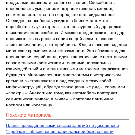
пределами активности нашего сознания. Способность
преодолевать умозрением нетранзитивность сходств,
возможно, есть ответ на вопрос, что есть «идеальное».
Очевидно, способность увидеть в боевом автомате
первобытные лук и стрелы – это незаурядный дар, редкая
психологическое свойство. И можно предположить, что дар
проникать сквозь ряды и серии вещей лежит в основе
«синхроничности», о которой писал Юнг, и в основе видения
мира «вне времени» или «сквозь» него. Это сближает идею
преодоления серийности, идею трансгрессии, с некоторыми
современными физическими теориями нелокальных
взаимодействий и с медитативными методами предсказания
будущего. Многочисленные мифологемы в историческом
времени выстраиваются в ряд сходных между собой
мифоконструкций, образуя эволюционные ряды, серии или
«спектры». Аналогично тому, как автомобиль повторяет
семиотически экипаж, а экипаж – повторяет античные
носилки или колесницу
Похожие материалы
Планы проведения семинарских занятий по дисциплине
"Проблемы обеспечения национальной безопасности