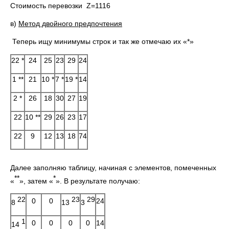
Стоимость перевозки Z=1116
в)
Метод двойного предпочтения
Теперь ищу минимумы строк и так же отмечаю их «*»
22 *
24
25
23
29
24
1 **
21
10 *
7 *
19 *
14
2 *
26
18
30
27
19
22
10 **
29
26
23
17
22
9
12
13
18
74
Далее заполняю таблицу, начиная с элементов, помеченных
**
*
«
», затем «
». В результате получаю:
22
23
29
0
0
24
8
13
3
1
0
0
0
0
14
14