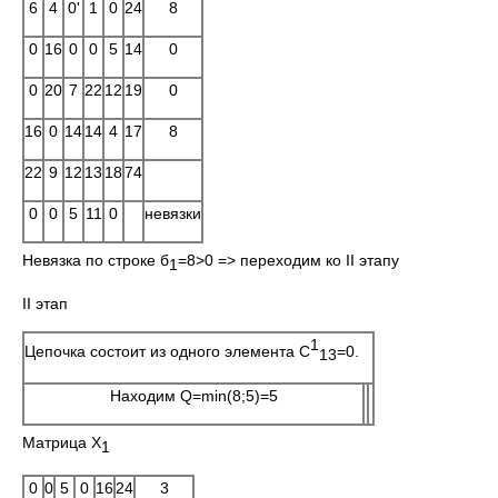
6
4
0'
1
0
24
8
0
16
0
0
5
14
0
0
20
7
22
12
19
0
16
0
14
14
4
17
8
22
9
12
13
18
74
0
0
5
11
0
невязки
Невязка по строке б
=8>0 => переходим ко II этапу
1
II этап
1
Цепочка состоит из одного элемента C
=0.
13
Находим Q=min(8;5)=5
Матрица X
1
0
0
5
0
16
24
3