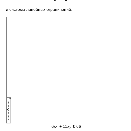
и система линейных ограничений:
6х
+ 11х
£ 66
1
2