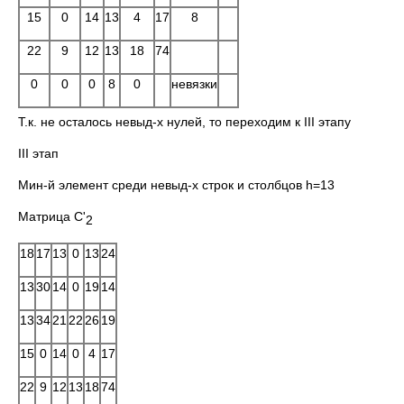
15
0
14
13
4
17
8
22
9
12
13
18
74
0
0
0
8
0
невязки
Т.к. не осталось невыд-х нулей, то переходим к III этапу
III этап
Мин-й элемент среди невыд-х строк и столбцов h=13
Матрица C'
2
18
17
13
0
13
24
13
30
14
0
19
14
13
34
21
22
26
19
15
0
14
0
4
17
22
9
12
13
18
74