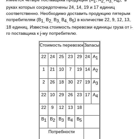
1
2,
3,
4
руках которых сосредоточены 24, 14, 19 и 17 единиц
соответственно. Необходимо доставить продукцию пятерым
потребителям (В
В
В
В
В
) в количестве 22, 9, 12, 13,
1,
2,
3,
4,
5
18 единиц. Известна стоимость перевозки единицы груза от i-
го поставщика к j-му потребителю.
Стоимость перевозок
Запасы
22
24
25
23
29
24
А
1
1
21
10
7
19
14
А
2
2
26
18
30
27
19
А
3
22
10
29
26
23
17
А
4
22
9
12
13
18
В
В
В
В
В
1
2
3
4
5
Потребности