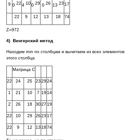
22
10
29
26
23
9
17
0
4
0
0
13
22
9
12
13
18
74
Z=972
4)
Венгерский метод
Находим min по столбцам и вычитаем из всех элементов
этого столбца
Матрица C
22
24
25
23
29
24
1
21
10
7
19
14
2
26
18
30
27
19
22
10
29
26
23
17
22
9
12
13
18
74