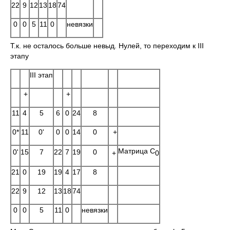
22
9
12
13
18
74
0
0
5
11
0
невязки
Т.к. не осталось больше невыд. Нулей, то переходим к III
этапу
III этап
+
+
11
4
5
6
0
24
8
0*
11
0'
0
0
14
0
+
Матрица C
0'
15
7
22
7
19
0
0
+
21
0
19
19
4
17
8
22
9
12
13
18
74
0
0
5
11
0
невязки