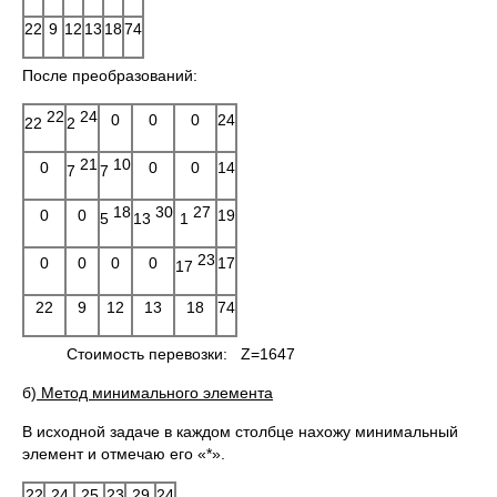
22
9
12
13
18
74
После преобразований:
22
24
0
0
0
24
22
2
21
10
0
0
0
14
7
7
18
30
27
0
0
19
5
13
1
23
0
0
0
0
17
17
22
9
12
13
18
74
Стоимость перевозки: Z=1647
б)
Метод минимального элемента
В исходной задаче в каждом столбце нахожу минимальный
элемент и отмечаю его «*».
22
24
25
23
29
24