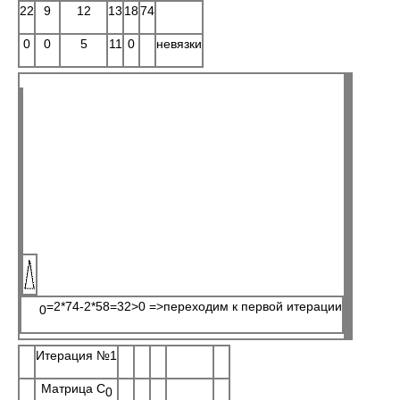
22
9
12
13
18
74
0
0
5
11
0
невязки
=2*74-2*58=32>0 =>переходим к первой итерации
0
Итерация №1
Матрица C
0