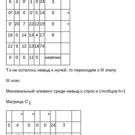
6
4
0'
1
0
24
3
0*
16
0
0'
5
14
0
+
0'
20
7
22
12
19
0
+
16
0
14
14
4
17
8
22
9
12
13
18
74
0
0
0
11
0
невязки
Т.к не осталось невыд-х нулей, то переходим к III этапу
III этап
Минимальный элемент среди невыд-х строк и столбцов h=1
Матрица C'
1
+
+
+
5
4
0
0
0
24
3