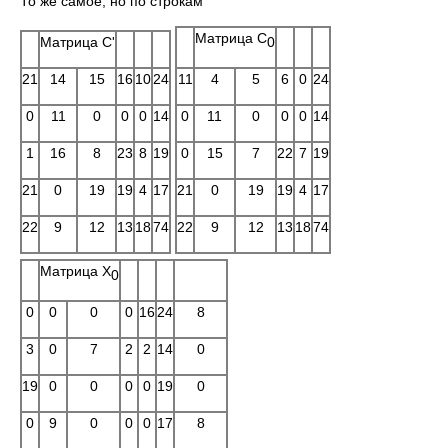
То же самое, но по строкам
Матрица C
0
Матрица C'
21
14
15
16
10
24
11
4
5
6
0
24
0
11
0
0
0
14
0
11
0
0
0
14
1
16
8
23
8
19
0
15
7
22
7
19
21
0
19
19
4
17
21
0
19
19
4
17
22
9
12
13
18
74
22
9
12
13
18
74
Матрица X
0
0
0
0
0
16
24
8
3
0
7
2
2
14
0
19
0
0
0
0
19
0
0
9
0
0
0
17
8