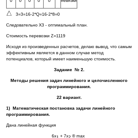
0
0
0
0
0
невязки
3=3=16-2*Q=16-2*8=0
Следовательно X3 - оптимальный план.
Стоимость перевозки Z=1119
Исходя из произведенных расчетов, делаю вывод, что самым
эффективным является в данном случае метод
потенциалов, который имеет наименьшую стоимость.
Задание № 2.
Методы решения задач линейного и целочисленного
программирования.
22
вариант.
1)
Математическая постановка задачи линейного
программирования.
Дана линейная функция
6х
+ 7х
® max
1
2