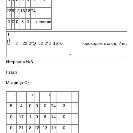
22
9
12
13
18
74
0
0
0
8
0
невязки
2==22-2*Q=32-2*3=16>0 Переходим к след. Итерац
Итерация №3
I этап
Матрица C
2
+
+
+
+
5
4
0
0
0
24
3
+
0
17
1
0
6
14
0
+
0
21
8
22
13
19
0
+