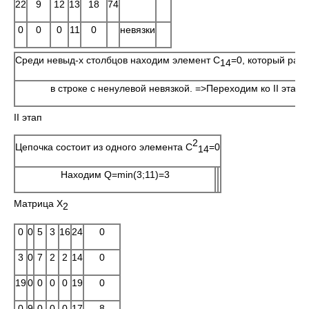
22
9
12
13
18
74
0
0
0
11
0
невязки
Среди невыд-х столбцов находим элемент C
=0, который рас
14
в строке с ненулевой невязкой. =>Переходим ко II этапу
II этап
2
Цепочка состоит из одного элемента C
=0
14
Находим Q=min(3;11)=3
Матрица X
2
0
0
5
3
16
24
0
3
0
7
2
2
14
0
19
0
0
0
0
19
0
0
9
0
0
0
17
8