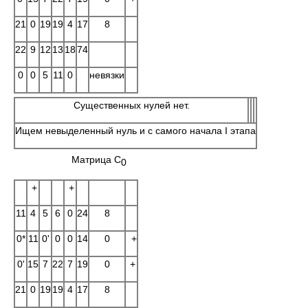
21
0
19
19
4
17
8
22
9
12
13
18
74
0
0
5
11
0
невязки
Существенных нулей нет.
Ищем невыделенный нуль и с самого начала I этапа
Матрица C
0
+
+
11
4
5
6
0
24
8
0*
11
0'
0
0
14
0
+
0'
15
7
22
7
19
0
+
21
0
19
19
4
17
8