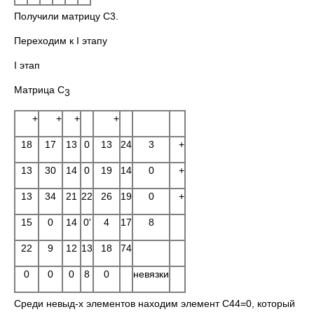
Получили матрицу C3.
Переходим к I этапу
I этап
Матрица C
3
+
+
+
+
18
17
13
0
13
24
3
+
13
30
14
0
19
14
0
+
13
34
21
22
26
19
0
+
15
0
14
0'
4
17
8
22
9
12
13
18
74
0
0
0
8
0
невязки
Среди невыд-х элементов находим элемент C44=0, который