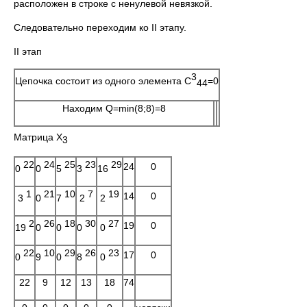
расположен в строке с ненулевой невязкой.
Следовательно переходим ко II этапу.
II этап
3
Цепочка состоит из одного элемента C
=0
44
Находим Q=min(8;8)=8
Матрица X
3
22
24
25
23
29
24
0
0
0
5
3
16
1
21
10
7
19
14
0
3
0
7
2
2
2
26
18
30
27
19
0
19
0
0
0
0
22
10
29
26
23
17
0
0
9
0
8
0
22
9
12
13
18
74