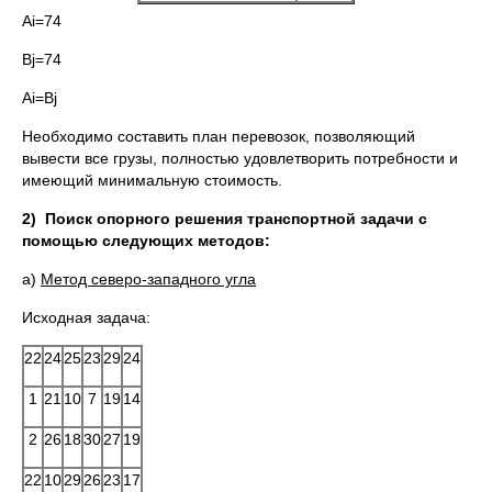
Аi=74
Вj=74
Аi=Вj
Необходимо составить план перевозок, позволяющий
вывести все грузы, полностью удовлетворить потребности и
имеющий минимальную стоимость.
2)
Поиск опорного решения транспортной задачи с
помощью следующих методов:
а)
Метод северо-западного угла
Исходная задача:
22
24
25
23
29
24
1
21
10
7
19
14
2
26
18
30
27
19
22
10
29
26
23
17