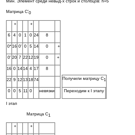
Мин. Элемент среди невыд-х cтрок и столбцов: h=5
Матрица C'
0
+
+
6
4
0
1
0
24
8
0*
16
0'
0
5
14
0
+
0'
20
7
22
12
19
0
+
16
0
14
14
4
17
8
Получили матрицу C
1
22
9
12
13
18
74
0
0
5
11
0
невязки
Переходим к I этапу
I этап
Матрица C
1
+
+