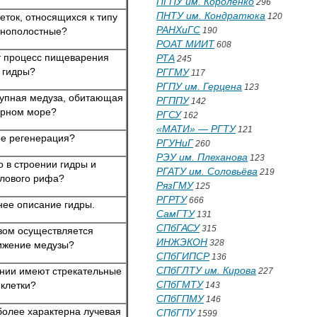
ПГПУ им. Короленко
296
ПНТУ им. Кондратюка
еток, относящихся к типу
120
РАНХиГС
нополостные?
190
РОАТ МИИТ
608
т процесс пищеварения
РТА
245
гидры?
РГГМУ
117
РГПУ им. Герцена
123
рупная медуза, обитающая
РГППУ
142
ерном море?
РГСУ
162
«МАТИ» — РГТУ
121
ое регенерация?
РГУНиГ
260
РЭУ им. Плеханова
123
о в строении гидры и
РГАТУ им. Соловьёва
219
лового рифа?
РязГМУ
125
РГРТУ
666
нее описание гидры.
СамГТУ
131
СПбГАСУ
315
зом осуществляется
ИНЖЭКОН
328
ижение медузы?
СПбГИПСР
136
СПбГЛТУ им. Кирова
ении имеют стрекательные
227
СПбГМТУ
клетки?
143
СПбГПМУ
146
олее характерна лучевая
СПбГПУ
1599