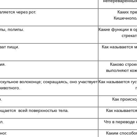
непереваренных
ляется через рот.
Каких пр
Кишечнопол
лы, полипы.
Какие функции в 
стрека
ват пищи.
Как называется 
ия.
Каково стро
выполняют кож
скульное волоконце; сокращаясь, оно участвует
Как называется гу
животного.
.
Как происх
ощается всей поверхностью тела.
Как называетс
л.
Что в переводе 
ног.
Каким способо