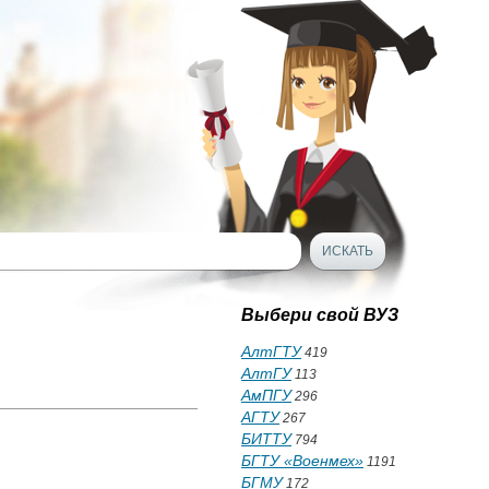
Выбери свой ВУЗ
АлтГТУ
419
АлтГУ
113
АмПГУ
296
АГТУ
267
БИТТУ
794
БГТУ «Военмех»
1191
БГМУ
172