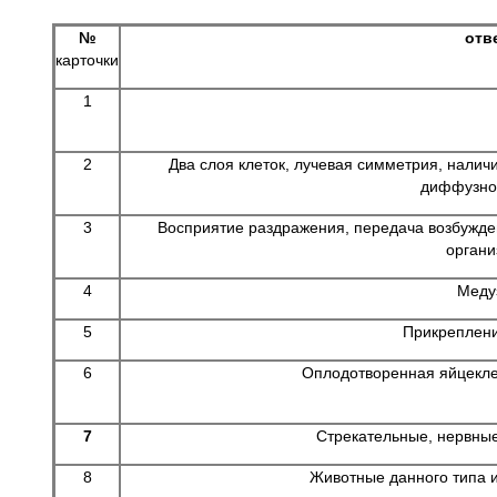
№
отв
карточки
1
2
Два слоя клеток, лучевая симметрия, налич
диффузног
3
Восприятие раздражения, передача возбужде
органи
4
Меду
5
Прикреплени
6
Оплодотворенная яйцеклет
7
Стрекательные, нервные
8
Животные данного типа 