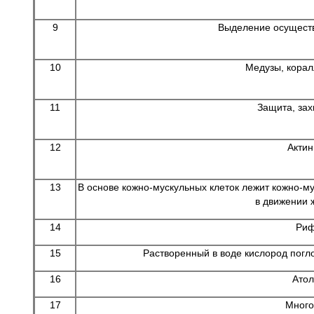
9
Выделение осуществ
10
Медузы, корал
11
Защита, зах
12
Актин
13
В основе кожно-мускульных клеток лежит кожно-му
в движении 
14
Риф
15
Растворенный в воде кислород погл
16
Атол
17
Много