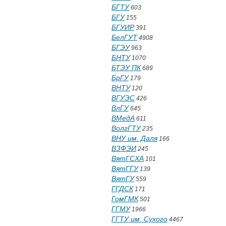
БГТУ
603
БГУ
155
БГУИР
391
БелГУТ
4908
БГЭУ
963
БНТУ
1070
БТЭУ ПК
689
БрГУ
179
ВНТУ
120
ВГУЭС
426
ВлГУ
645
ВМедА
611
ВолгГТУ
235
ВНУ им. Даля
166
ВЗФЭИ
245
ВятГСХА
101
ВятГГУ
139
ВятГУ
559
ГГДСК
171
ГомГМК
501
ГГМУ
1966
ГГТУ им. Сухого
4467