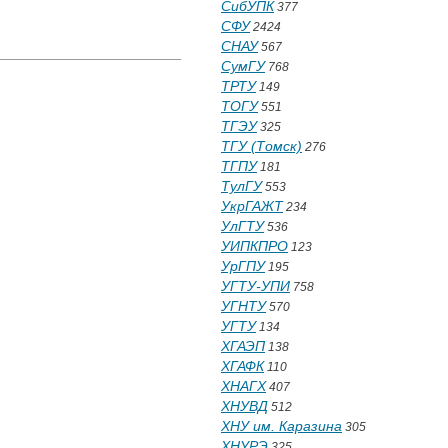
СибУПК
377
СФУ
2424
СНАУ
567
СумГУ
768
ТРТУ
149
ТОГУ
551
ТГЭУ
325
ТГУ (Томск)
276
ТГПУ
181
ТулГУ
553
УкрГАЖТ
234
УлГТУ
536
УИПКПРО
123
УрГПУ
195
УГТУ-УПИ
758
УГНТУ
570
УГТУ
134
ХГАЭП
138
ХГАФК
110
ХНАГХ
407
ХНУВД
512
ХНУ им. Каразина
305
ХНУРЭ
325