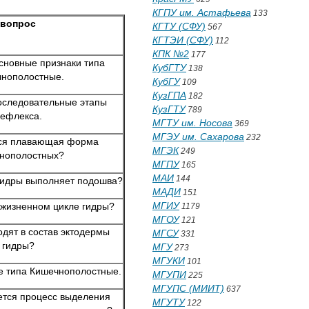
КГПУ им. Астафьева
133
вопрос
КГТУ (СФУ)
567
КГТЭИ (СФУ)
112
КПК №2
177
сновные признаки типа
КубГТУ
138
нополостные.
КубГУ
109
КузГПА
182
оследовательные этапы
КузГТУ
789
ефлекса.
МГТУ им. Носова
369
МГЭУ им. Сахарова
232
тся плавающая форма
МГЭК
249
нополостных?
МГПУ
165
МАИ
144
гидры выполняет подошва?
МАДИ
151
МГИУ
в жизненном цикле гидры?
1179
МГОУ
121
одят в состав эктодермы
МГСУ
331
гидры?
МГУ
273
МГУКИ
101
е типа Кишечнополостные.
МГУПИ
225
МГУПС (МИИТ)
637
ется процесс выделения
МГУТУ
122