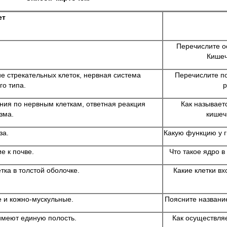
ет
Перечислите о
Кишеч
ие стрекательных клеток, нервная система
Перечислите п
о типа.
р
ния по нервным клеткам, ответная реакция
Как называе
зма.
кишеч
за.
Какую функцию у 
е к почве.
Что такое ядро 
ка в толстой оболочке.
Какие клетки вх
 и кожно-мускульные.
Поясните названи
имеют единую полость.
Как осуществля