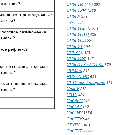
имметрия?
СПбГТИ (ТУ)
293
СПбГТУРП
236
ыполняют промежуточные
СПбГУ
578
клетки?
ГУАП
524
СПбГУНиПТ
291
т половое размножение
СПбГУПТД
438
гидры?
СПбГУСЭ
226
СПбГУТ
194
акое рефлекс?
СПГУТД
151
СПбГУЭФ
145
СПбГЭТУ «ЛЭТИ»
379
одят в состав энтодермы
ПИМаш
247
гидры?
НИУ ИТМО
531
СГТУ им. Гагарина
114
 имеет нервная система
СахГУ
278
гидры?
СЗТУ
484
СибАГС
249
СибГАУ
462
СибГИУ
1654
СибГТУ
946
СГУПС
1473
СибГУТИ
2083