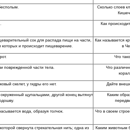
бесполым.
Сколько слоев кл
Кишеч
.
Как происходи
еварительный сок для распада пищи на части,
Как называется к
и которых и происходит пищеварение.
в Ч
рот.
Что так
и поврежденной части тела.
Что различн
корал
овый скелет, у гидры его нет.
Дайте внеш
 окруженный щупальцами, другой конец вытянут
Каким обра
одошву.
передв
асывается вода, образуя толчок.
Что в своем стро
которой свернута стрекательная нить; одна из
Каким животным б