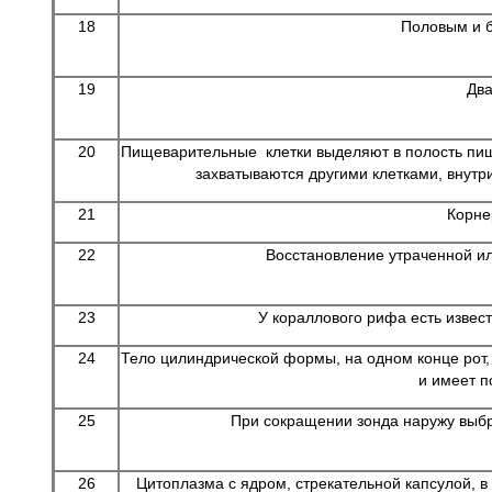
18
Половым и 
19
Два
20
Пищеварительные клетки выделяют в полость пищ
захватываются другими клетками, внутр
21
Корне
22
Восстановление утраченной ил
23
У кораллового рифа есть известк
24
Тело цилиндрической формы, на одном конце рот,
и имеет п
25
При сокращении зонда наружу выбр
26
Цитоплазма с ядром, стрекательной капсулой, в 