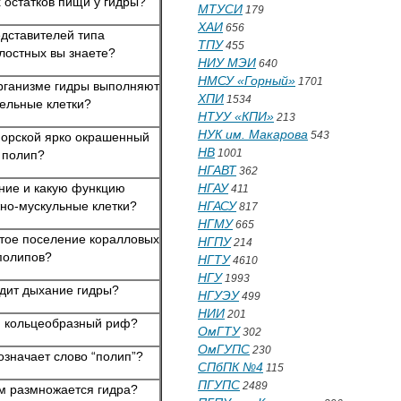
 остатков пищи у гидры?
МТУСИ
179
ХАИ
656
едставителей типа
ТПУ
455
остных вы знаете?
НИУ МЭИ
640
НМСУ «Горный»
1701
организме гидры выполняют
ХПИ
1534
тельные клетки?
НТУУ «КПИ»
213
НУК им. Макарова
543
морской ярко окрашенный
НВ
1001
полип?
НГАВТ
362
ение и какую функцию
НГАУ
411
но-мускульные клетки?
НГАСУ
817
НГМУ
665
стое поселение коралловых
НГПУ
214
полипов?
НГТУ
4610
НГУ
1993
одит дыхание гидры?
НГУЭУ
499
НИИ
201
я кольцеобразный риф?
ОмГТУ
302
ОмГУПС
230
означает слово “полип”?
СПбПК №4
115
ПГУПС
2489
м размножается гидра?