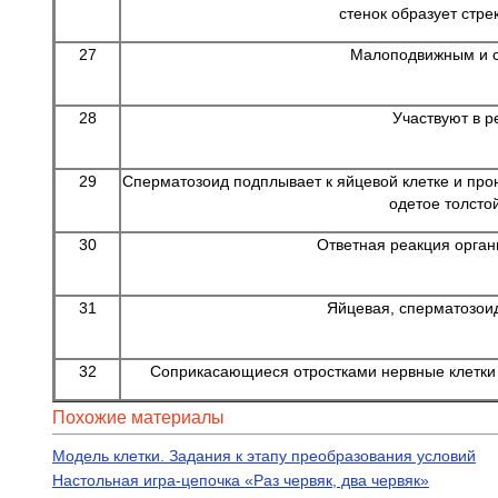
стенок образует стре
27
Малоподвижным и 
28
Участвуют в р
29
Сперматозоид подплывает к яйцевой клетке и прон
одетое толсто
30
Ответная реакция орган
31
Яйцевая, сперматозои
32
Соприкасающиеся отростками нервные клетки 
Похожие материалы
Модель клетки. Задания к этапу преобразования условий
Настольная игра-цепочка «Раз червяк, два червяк»