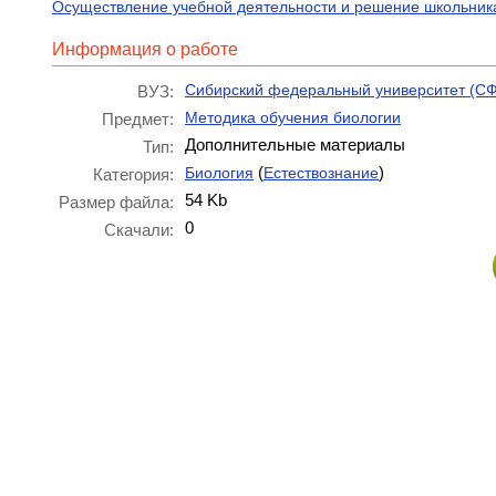
Осуществление учебной деятельности и решение школьника
Информация о работе
Сибирский федеральный университет (СФ
ВУЗ:
Методика обучения биологии
Предмет:
Дополнительные материалы
Тип:
(
)
Биология
Естествознание
Категория:
54 Kb
Размер файла:
0
Скачали: