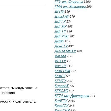
ГГУ им. Скорины
1590
ГМА им. Макарова
299
ДГПУ
159
ДальГАУ
279
ДВГГУ
134
ДВГМУ
408
ДВГТУ
936
ДВГУПС
305
ДВФУ
949
ДонГТУ
498
ДИТМ МНТУ
109
ИвГМА
488
ИГХТУ
131
ИжГТУ
145
КемГППК
171
КемГУ
508
КГМТУ
270
КировАТ
147
 ответ, выкладывают на
КГКСЭП
407
 на столе.
КГТА им. Дегтярева
174
КнАГТУ
2910
имости, и сам учитель.
КрасГАУ
345
КрасГМУ
629