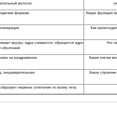
кательный волосок.
с
сидячим формам.
Какую функцию в
егенерации.
Как происходи
икает внутрь; ядра сливаются; образуется ядро
Что т
й оболочкой.
изма на раздражение.
Какие клетки вх
д, пищеварительная.
Какое строение
образуют нервное сплетение по всему телу.