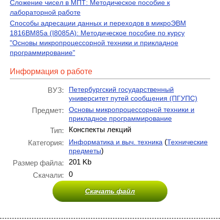
Сложение чисел в МПТ: Методическое пособие к
лабораторной работе
Способы адресации данных и переходов в микроЭВМ
1816ВМ85а (I8085А): Методическое пособие по курсу
"Основы микропроцессорной техники и прикладное
программирование"
Информация о работе
Петербургский государственный
ВУЗ:
университет путей сообщения (ПГУПС)
Основы микропроцессорной техники и
Предмет:
прикладное программирование
Конспекты лекций
Тип:
(
Информатика и выч. техника
Технические
Категория:
)
предметы
201 Kb
Размер файла:
0
Скачали:
Скачать файл