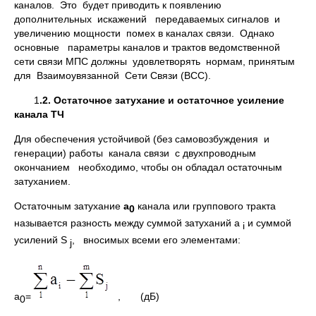
каналов. Это будет приводить к появлению
дополнительных искажений передаваемых сигналов и
увеличению мощности помех в каналах связи. Однако
основные параметры каналов и трактов ведомственной
сети связи МПС должны удовлетворять нормам, принятым
для Взаимоувязанной Сети Связи (ВСС).
1
.2. Остаточное затухание и остаточное усиление
канала ТЧ
Для обеспечения устойчивой (без самовозбуждения и
генерации) работы канала связи с двухпроводным
окончанием необходимо, чтобы он обладал остаточным
затуханием.
Остаточным затухание
a
канала или группового тракта
0
называется разность между суммой затуханий а
и суммой
i
усилений S
, вносимых всеми его элементами:
j
a
=
, (дБ)
0