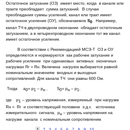
Остаточное затухание (ОЗ) имеет место, когда в канале или
тракте преобладает сумма затуханий. В случае
преобладания суммы усилений, канал или тракт имеет
остаточное усиление (ОУ), обозначаемое
S
. Например,
0
канал ТЧ в двухпроводном окончании обладает остаточным
затуханием, а в четырехпроводном окончании тот же канал
имеет остаточное усиление.
В соответствии с Рекомендацией МСЭ-Т ОЗ и ОУ
определяются и нормируются как рабочее затухание и
рабочее усиление при одинаковых активных оконечных
нагрузках Rг = Rн. Величина нагрузок выбирается равной
номинальным значениям входных и выходных
сопротивлений. Для канала ТЧ они равны 600 Ом.
Тогда а
= р
– р
, S
= р
– р
,
0
1
н
0
н
1
где р
– уровень напряжения, измеряемый при нагрузке
1
Rн = Rг и соответствующий половине э.д.с. источника
измерительного сигнала; p
– уровень напряжения на
н
нагрузке канала с номинальным сопротивленим.
1
2
3
4
5
6
7
8
9
10