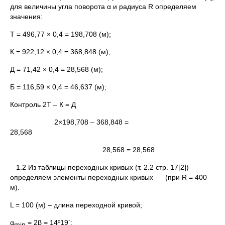
для величины угла поворота α и радиуса R определяем
значения:
Т = 496,77 × 0,4 = 198,708 (м);
К = 922,12 × 0,4 = 368,848 (м);
Д = 71,42 × 0,4 = 28,568 (м);
Б = 116,59 × 0,4 = 46,637 (м);
Контроль 2Т – К = Д
2×198,708 – 368,848 =
28,568
28,568 = 28,568
1.2 Из таблицы переходных кривых (т. 2.2 стр. 17[2])
определяем элементы переходных кривых (при R = 400
м).
L = 100 (м) – длина переходной кривой;
α
= 2β = 14º19´;
min