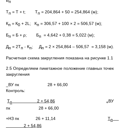
Б
п
Т
= Т + t; Т
= 204,864 + 50 = 254,864 (м);
п
п
К
= К
+ 2L; К
= 306,57 + 100 × 2 = 506,57 (м);
п
0
п
Б
= Б + ρ; Б
= 4,642 + 0,38 = 5,022 (м);
п
п
Д
= 2Т
- К
;
Д
= 2 × 254,864 – 506,57 = 3,158 (м).
п
п
п
п
Расчетная схема закругления показана на рисунке 1.1
2.5 Определяем пикетажное положение главных точек
закругления
_ВУ пк 28 + 66,00
Контроль:
Т
2 + 54,86
ВУ
п
+
пк 28 + 66,00
+НЗ пк 26 + 11,14
Т
п
2 + 54,86