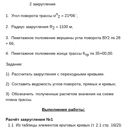
2 закругление
л
1. Угол поворота трассы α
= 21º06´;
2
2. Радиус закругления R
= 1100 м;
2
3. Пикетажное положение вершины угла поворота ВУ2 пк 28
+ 66;
4. Пикетажное положение конца трассы К
пк 35+00,00.
тр
Задание:
1) Рассчитать закругления с переходными кривыми.
2) Составить ведомость углов поворота, прямых и кривых;
3) Обозначить полученные расчетом значения на схеме
плана трассы.
Выполнение работы:
Расчёт закругления №1
1.1 Из таблицы элементов круговых кривых (т. 2.1 стр. 16[2])