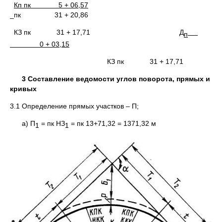
Кп пк 5 + 06,57
_пк 31 + 20,86
КЗ пк 31 + 17,71
Д
п
0 + 03,15
КЗ пк 31 + 17,71
3 Составление ведомости углов поворота, прямых и
кривых
3.1 Определение прямых участков – П;
а) П
= пк НЗ
= пк 13+71,32 = 1371,32 м
1
1