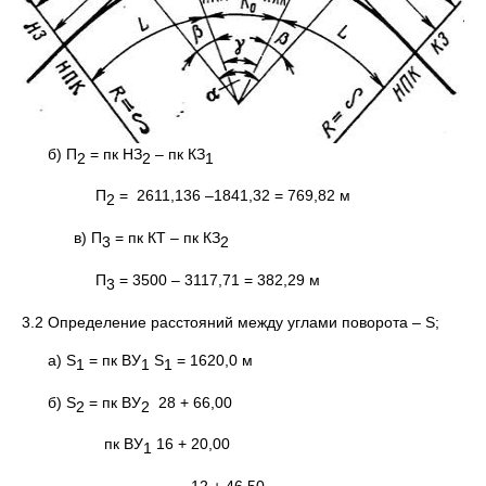
б) П
= пк НЗ
– пк КЗ
2
2
1
П
= 2611,136 –1841,32 = 769,82 м
2
в) П
= пк КТ – пк КЗ
3
2
П
= 3500 – 3117,71 = 382,29 м
3
3.2 Определение расстояний между углами поворота – S;
а) S
= пк ВУ
S
= 1620,0 м
1
1
1
б) S
= пк ВУ
28 + 66,00
2
2
пк ВУ
16 + 20,00
1