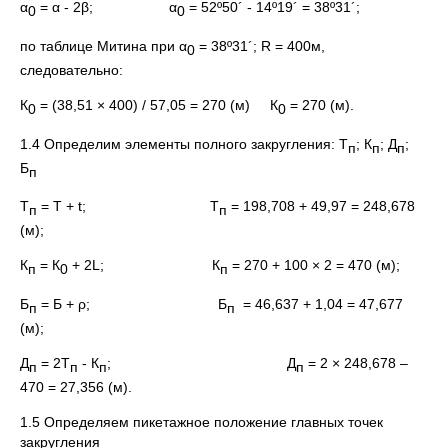
α
= α - 2β; α
= 52º50´ - 14º19´ = 38º31´;
0
0
по таблице Митина при α
= 38º31´; R = 400м,
0
следовательно:
К
= (38,51 × 400) / 57,05 = 270 (м) К
= 270 (м).
0
0
1.4 Определим элементы полного закругления: Т
; К
; Д
;
п
п
п
Б
п
Т
= Т + t; Т
= 198,708 + 49,97 = 248,678
п
п
(м);
К
= К
+ 2L; К
= 270 + 100 × 2 = 470 (м);
п
0
п
Б
= Б + ρ; Б
= 46,637 + 1,04 = 47,677
п
п
(м);
Д
= 2Т
- К
;
Д
= 2 × 248,678 –
п
п
п
п
470 = 27,356 (м).
1.5 Определяем пикетажное положение главных точек
закругления