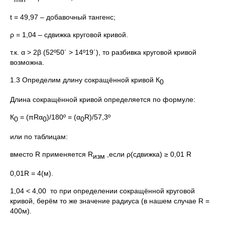
t = 49,97 – добавочный тангенс;
ρ = 1,04 – сдвижка круговой кривой.
т.к. α > 2β (52º50´ > 14º19´), то разбивка круговой кривой
возможна.
1.3 Определим длину сокращённой кривой К
0
Длина сокращённой кривой определяется по формуле:
К
= (πRα
)/180º = (α
R)/57,3º
0
0
0
или по таблицам:
вместо R применяется R
,если ρ(сдвижка) ≥ 0,01 R
изм
0,01R = 4(м).
1,04 < 4,00 то при определении сокращённой круговой
кривой, берём то же значение радиуса (в нашем случае R =
400м).