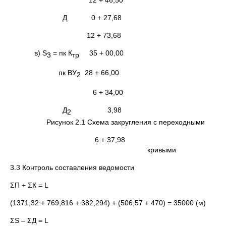
12 + 46,50
Д 0 + 27,68
12 + 73,68
в) S
= пк К
35 + 00,00
3
тр
пк ВУ
28 + 66,00
2
6 + 34,00
Д
3,98
2
Рисунок 2.1 Схема закругления с переходными
6 + 37,98
кривыми
3.3 Контроль составления ведомости
ΣП + ΣК = L
(1371,32 + 769,816 + 382,294) + (506,57 + 470) = 35000 (м)
ΣS – ΣД = L