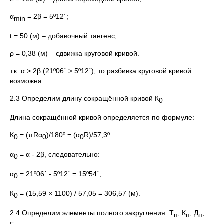
α
= 2β = 5º12´;
min
t = 50 (м) – добавочный тангенс;
ρ = 0,38 (м) – сдвижка круговой кривой.
т.к. α > 2β (21º06´ > 5º12´), то разбивка круговой кривой
возможна.
2.3 Определим длину сокращённой кривой К
0
Длина сокращённой кривой определяется по формуле:
К
= (πRα
)/180º = (α
R)/57,3º
0
0
0
α
= α - 2β, следовательно:
0
α
= 21º06´ - 5º12´ = 15º54´;
0
К
= (15,59 × 1100) / 57,05 = 306,57 (м).
0
2.4 Определим элементы полного закругления: Т
; К
; Д
;
п
п
п