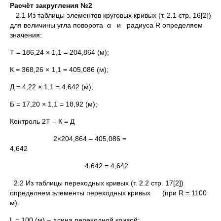
Расчёт закругления №2
2.1 Из таблицы элементов круговых кривых (т. 2.1 стр. 16[2])
для величины угла поворота α и радиуса R определяем
значения:
Т = 186,24 × 1,1 = 204,864 (м);
К = 368,26 × 1,1 = 405,086 (м);
Д = 4,22 × 1,1 = 4,642 (м);
Б = 17,20 × 1,1 = 18,92 (м);
Контроль 2Т – К = Д
2×204,864 – 405,086 =
4,642
4,642 = 4,642
2.2 Из таблицы переходных кривых (т. 2.2 стр. 17[2])
определяем элементы переходных кривых (при R = 1100
м).
L = 100 (м) – длина переходной кривой;