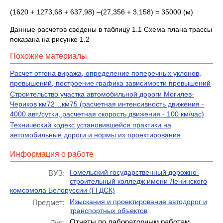
(1620 + 1273,68 + 637,98) –(27,356 + 3,158) = 35000 (м)
Данные расчетов сведены в таблицу 1.1 Схема плана трассы
показана на рисунке 1.2
Похожие материалы
Расчет отгона виража, определение поперечных уклонов,
превышений, построение графика зависимости превышений
Строительство участка автомобильной дороги Могилев-
Чериков км72…км75 (расчетная интенсивность движения -
4000 авт./сутки, расчетная скорость движения - 100 км/час)
Технический кодекс установившейся практики на
автомобильные дороги и нормы их проектирования
Информация о работе
Гомельский государственный дорожно-
ВУЗ:
строительный колледж имени Ленинского
комсомола Белоруссии (ГГДСК)
Изыскания и проектирование автодорог и
Предмет:
транспортных объектов
Отчеты по лабораторным работам
Тип: