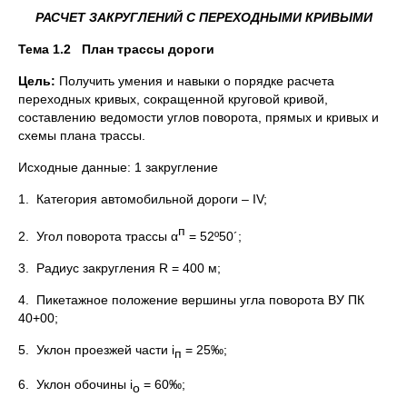
РАСЧЕТ ЗАКРУГЛЕНИЙ С ПЕРЕХОДНЫМИ КРИВЫМИ
Тема 1.2 План трассы дороги
Цель:
Получить умения и навыки о порядке расчета
переходных кривых, сокращенной круговой кривой,
составлению ведомости углов поворота, прямых и кривых и
схемы плана трассы.
Исходные данные: 1 закругление
1. Категория автомобильной дороги – IV;
п
2. Угол поворота трассы α
= 52º50´;
3. Радиус закругления R = 400 м;
4. Пикетажное положение вершины угла поворота ВУ ПК
40+00;
5. Уклон проезжей части i
= 25‰;
п
6. Уклон обочины i
= 60‰;
о