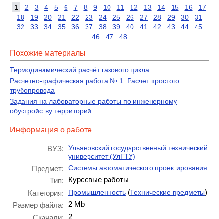
1
2
3
4
5
6
7
8
9
10
11
12
13
14
15
16
17
18
19
20
21
22
23
24
25
26
27
28
29
30
31
32
33
34
35
36
37
38
39
40
41
42
43
44
45
46
47
48
Похожие материалы
Термодинамический расчёт газового цикла
Расчетно-графическая работа № 1. Расчет простого
трубопровода
Задания на лабораторные работы по инженерному
обустройству территорий
Информация о работе
Ульяновский государственный технический
ВУЗ:
университет (УлГТУ)
Системы автоматического проектирования
Предмет:
Курсовые работы
Тип:
(
)
Промышленность
Технические предметы
Категория:
2 Mb
Размер файла:
2
Скачали: