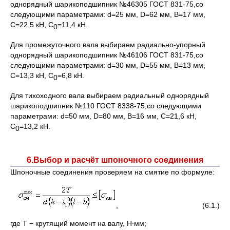
однорядный шарикоподшипник №46305 ГОСТ 831-75,со
следующими параметрами: d=25 мм, D=62 мм, В=17 мм,
С=22,5 кН, С
=11,4 кН.
0
Для промежуточного вала выбираем радиально-упорный
однорядный шарикоподшипник №46106 ГОСТ 831-75,со
следующими параметрами: d=30 мм, D=55 мм, В=13 мм,
С=13,3 кН, С
=6,8 кН.
0
Для тихоходного вала выбираем радиальный однорядный
шарикоподшипник №110 ГОСТ 8338-75,со следующими
параметрами: d=50 мм, D=80 мм, В=16 мм, С=21,6 кН,
С
=13,2 кН.
0
6.Выбор и расчёт шпоночного соединения
Шпоночные соединения проверяем на смятие по формуле:
, (6.1.)
где Т − крутящий момент на валу, Н∙мм;