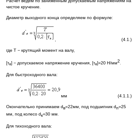
Расчёт ведём по заниженным допускаемым напряжениям на
чистое кручение.
Диаметр выходного конца определяем по формуле:
, (4.1.)
где Т − крутящий момент на валу,
2
[τ
] − допускаемое напряжение кручения, [τ
]=20 Н/мм
.
к
к
Для быстроходного вала:
мм (4.1.1.)
Окончательно принимаем d
=22мм, под подшипник d
=25
в
п
мм, под колесо d
=30 мм.
к
Для тихоходного вала: