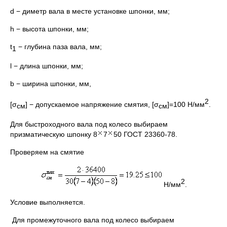
d − диметр вала в месте установке шпонки, мм;
h − высота шпонки, мм;
t
− глубина паза вала, мм;
1
l − длина шпонки, мм;
b − ширина шпонки, мм,
2
[σ
] − допускаемое напряжение смятия, [σ
]=100 Н/мм
.
см
см
Для быстроходного вала под колесо выбираем
призматическую шпонку 8
7
50 ГОСТ 23360-78.
Проверяем на смятие
2
Н/мм
.
Условие выполняется.
Для промежуточного вала под колесо выбираем