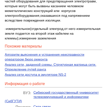
частей оборудования для предотвращения электротравм,
которые могут быть вызваны касанием человеком
меметаллических конструкций или корпусов
электрооборудования,оказавшихся под напряжением
вследствие повреждения изоляции.
-измерительное(отдельный электрод,от него измерительная
земля подается на второй этаж кабелем на
клеммы);измерение заземления
Похожие материалы
Алгоритм выяснения и устранения неисправности
оператором бюро ремонта
Анализ сети, заданной схемы. Структурная матрица сети.
Определение путей ранга
Анализ сети доступа в эмуляторе NS-2
Информация о работе
Сибирский государственный университет
ВУЗ:
телекоммуникаций и информатики
(СибГУТИ)
Сети связи
Предмет: