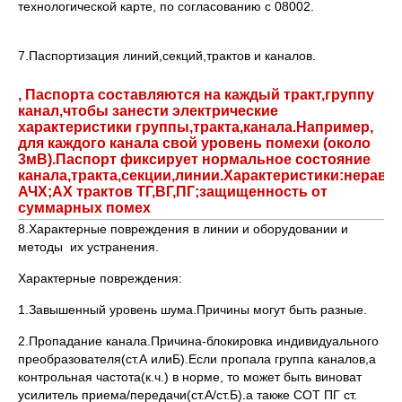
технологической карте, по согласованию с 08002.
7.Паспортизация линий,секций,трактов и каналов.
, Паспорта составляются на каждый тракт,группу
канал,чтобы занести электрические
характеристики группы,тракта,канала.Например,
для каждого канала свой уровень помехи (около
3мВ).Паспорт фиксирует нормальное состояние
канала,тракта,секции,линии.Характеристики:нерав
АЧХ;АХ трактов ТГ,ВГ,ПГ;защищенность от
суммарных помех
8.Характерные повреждения в линии и оборудовании и
методы их устранения.
Характерные повреждения:
1.Завышенный уровень шума.Причины могут быть разные.
2.Пропадание канала.Причина-блокировка индивидуального
преобразователя(ст.А илиБ).Если пропала группа каналов,а
контрольная частота(к.ч.) в норме, то может быть виноват
усилитель приема/передачи(ст.А/ст.Б).а также СОТ ПГ ст.