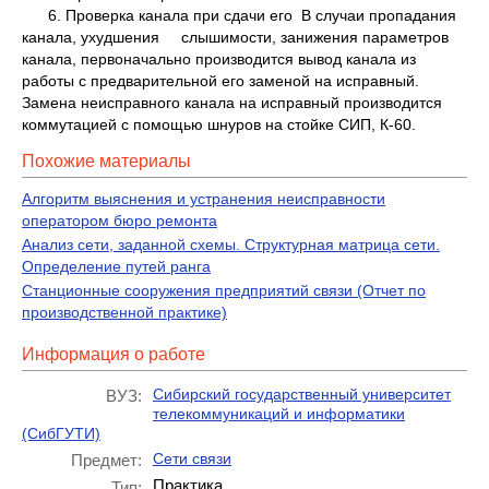
6. Проверка канала при сдачи его В случаи пропадания
канала, ухудшения слышимости, занижения параметров
канала, первоначально производится вывод канала из
работы с предварительной его заменой на исправный.
Замена неисправного канала на исправный производится
коммутацией с помощью шнуров на стойке СИП, К-60.
Похожие материалы
Алгоритм выяснения и устранения неисправности
оператором бюро ремонта
Анализ сети, заданной схемы. Структурная матрица сети.
Определение путей ранга
Станционные сооружения предприятий связи (Отчет по
производственной практике)
Информация о работе
Сибирский государственный университет
ВУЗ:
телекоммуникаций и информатики
(СибГУТИ)
Сети связи
Предмет:
Практика
Тип: