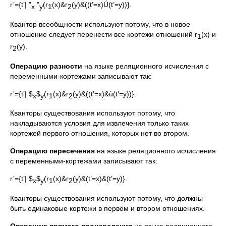
r’={t’| "
"
(r
(x)&r
(y)&((t’=x)Ú(t’=y))}.
x
y
1
2
Квантор всеобщности используют потому, что в новое
отношение следует перенести все кортежи отношений r
(x) и
1
r
(y).
2
Операцию
разности
на языке реляционного исчисления с
переменными-кортежами записывают так:
r’={t’| $
$
(r
(x)&r
(y)&((t’=x)&ù(t’=y))}.
x
y
1
2
Кванторы существования используют потому, что
накладываются условия для извлечения только таких
кортежей первого отношения, которых нет во втором.
Операцию пересечения
на языке реляционного исчисления
с переменными-кортежами записывают так:
r’={t’| $
$
(r
(x)&r
(y)&(t’=x)&(t’=y)}.
x
y
1
2
Кванторы существования используют потому, что должны
быть одинаковые кортежи в первом и втором отношениях.