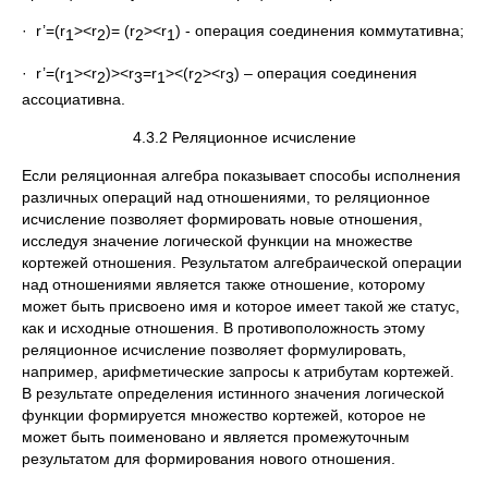
· r’=(r
><r
)= (r
><r
) - операция соединения коммутативна;
1
2
2
1
· r’=(r
><r
)><r
=r
><(r
><r
) – операция соединения
1
2
3
1
2
3
ассоциативна.
4.3.2 Реляционное исчисление
Если реляционная алгебра показывает способы исполне­ния
различных операций над отношениями, то реляционное
исчисление позволяет формировать новые отношения,
исследуя значение логической функции на множестве
кортежей отношения. Результатом алгебраической операции
над отношениями является также отношение, которому
может быть присвоено имя и которое имеет такой же статус,
как и исходные отношения. В противоположность этому
реляционное исчисление позволяет формулировать,
например, арифметические запросы к атрибутам кортежей.
В результате определения истинного значения логической
функции формируется множество кортежей, которое не
может быть поименовано и является промежуточным
результатом для формирования нового отношения.