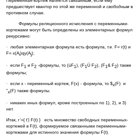
Переменная-кортеж является
связ
ан
ным
, если ему
предшествует квантор по этой же переменной и
свободным
в
противном случае.
Формулы
реляционного исчисления с переменными-
кортежами могут быть определены из элементарных формул
рекурсивно:
· любая элементарная формула есть формула, т.е. F= r(t) и
F= x(A
)qy(A
);
i
j
· если F
и F
-формулы, то (ùF
), (F
Ú F
), (F
& F
) также
1
2
1
1
2
1
2
формулы;
· если x - переменный кортеж, F(x) - формула, то $
(F) и
x
"
(F) также формулы.
x
· никаких иных формул, кроме построенных по 1), 2), и 3)
нет.
Итак, r’={ t’| F(t) } есть множество свободных переменных-
кортежей в F(t), формируемое связанными переменными-
кортежами для истинного значения формулы F(t).