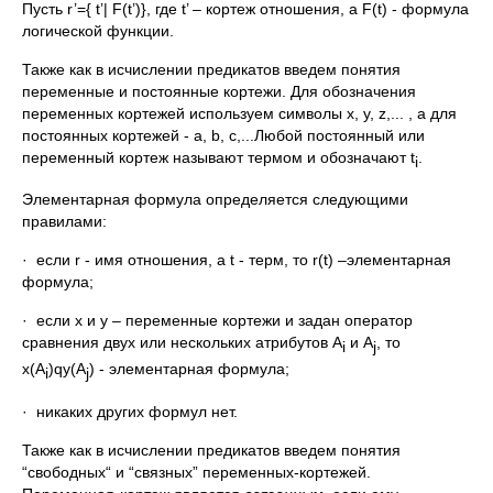
Пусть r’={ t’| F(t’)}, где t’ – кортеж отношения, а F(t) - формула
логической функции.
Также как в исчислении предикатов введем понятия
переменные и постоянные кортежи. Для обозначения
перемен­ных кортежей используем символы x, y, z,... , а для
постоянных кортежей - a, b, c,...Любой постоянный или
переменный кортеж называют термом и обозначают t
.
i
Элементарная формула определяется следующими
правилами:
· если r - имя отношения, а t - терм, то r(t) –элементарная
формула;
· если x и y – переменные кортежи и задан оператор
сравнения двух или нескольких атрибутов A
и A
, то
i
j
x(A
)qy(A
) - элементарная формула;
i
j
· никаких других формул нет.
Также как в исчислении предикатов введем понятия
“свободных“ и “связных” переменных-кортежей.