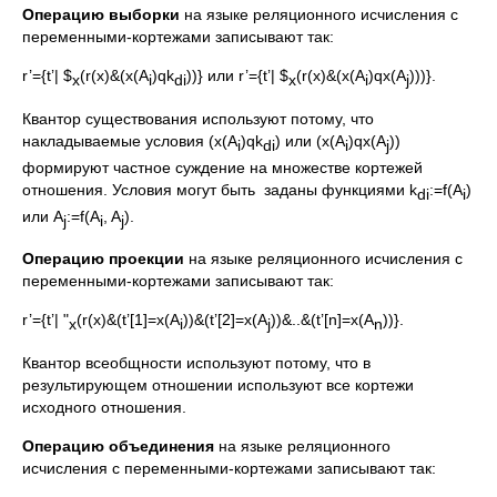
Операцию выборки
на языке реляционного исчисления с
переменными-кортежами записывают так:
r’={t’| $
(r(x)&(x(A
)qk
))} или r’={t’| $
(r(x)&(x(A
)qx(A
)))}.
x
i
di
x
i
j
Квантор существования используют потому, что
накладываемые условия (x(A
)qk
) или (x(A
)qx(A
))
i
di
i
j
формируют частное суждение на множестве кортежей
отношения. Условия могут быть заданы функциями k
:=f(A
)
di
i
или A
:=f(A
, A
).
j
i
j
Операцию проекции
на языке реляционного исчисления с
переменными-кортежами записывают так:
r’={t’| "
(r(x)&(t’[1]=x(A
))&(t’[2]=x(A
))&..&(t’[n]=x(A
))}.
x
i
j
n
Квантор всеобщности используют потому, что в
результирующем отношении используют все кортежи
исходного отношения.
Операцию объединения
на языке реляционного
исчисления с переменными-кортежами записывают так: