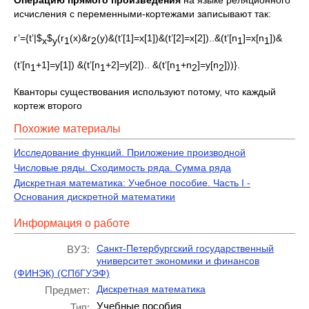
Операцию прямого произведения
на языке реляционного
исчисления с переменными-кортежами записывают так:
r’={t’|$
$
(r
(x)&r
(y)&(t’[1]=x[1])&(t’[2]=x[2])..&(t’[n
]=x[n
])&
x
y
1
2
1
1
(t’[n
+1]=y[1]) &(t’[n
+2]=y[2]).. &(t’[n
+n
]=y[n
]))}.
1
1
1
2
2
Кванторы существования используют потому, что каждый
кортеж второго
Похожие материалы
Исследование функций. Приложение производной
Числовые ряды. Сходимость ряда. Сумма ряда
Дискретная математика: Учебное пособие. Часть I -
Основания дискретной математики
Информация о работе
Санкт-Петербургский государственный
ВУЗ:
университет экономики и финансов
(ФИНЭК) (СПбГУЭФ)
Дискретная математика
Предмет:
Учебные пособия
Тип: