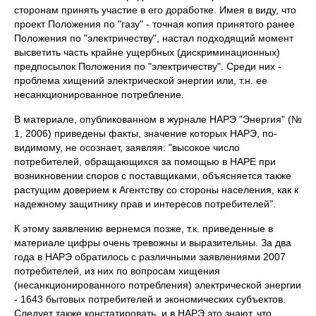
сторонам принять участие в его доработке. Имея в виду, что
проект Положения по "газу" - точная копия принятого ранее
Положения по "электричеству", настал подходящий момент
высветить часть крайне ущербных (дискриминационных)
предпосылок Положения по "электричеству". Среди них -
проблема хищений электрической энергии или, т.н. ее
несанкционированное потребление.
В материале, опубликованном в журнале НАРЭ "Энергия" (№
1, 2006) приведены факты, значение которых НАРЭ, по-
видимому, не осознает, заявляя: "высокое число
потребителей, обращающихся за помощью в НАРЕ при
возникновении споров с поставщиками, объясняется также
растущим доверием к Агентству со стороны населения, как к
надежному защитнику прав и интересов потребителей".
К этому заявлению вернемся позже, т.к. приведенные в
материале цифры очень тревожны и выразительны. За два
года в НАРЭ обратилось с различными заявлениями 2007
потребителей, из них по вопросам хищения
(несанкционированного потребления) электрической энергии
- 1643 бытовых потребителей и экономических субъектов.
Следует также констатировать, и в НАРЭ это знают, что