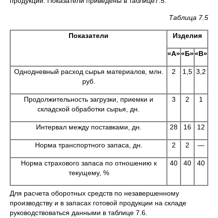
продукции. Показатели приведены в тaблицe7.5.
Таблица 7.5
Показатели
Изделия
«A»
«Б»
«В»
Однодневный расход сырья материалов, млн.
2
1,5
3,2
руб.
Продолжительность загрузки, приемки и
3
2
1
складской обработки сырья, дн.
Интервал между поставками, дн.
28
16
12
Норма транспортного запаса, дн.
2
2
—
Норма страхового запаса по отношению к
40
40
40
текущему, %
Для расчета оборотных средств по незавершенному
производству и в запасах готовой продукции на складе
руководствоваться данными в таблице 7.6.