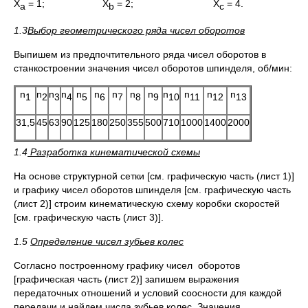
X
= 1; X
= 2; X
= 4.
a
b
c
1.3
Выбор геометрического ряда чисел оборотов
Выпишем из предпочтительного ряда чисел оборотов в
станкостроении значения чисел оборотов шпинделя, об/мин:
n
n
n
n
n
n
n
n
n
n
n
n
n
1
2
3
4
5
6
7
8
9
10
11
12
13
31,5
45
63
90
125
180
250
355
500
710
1000
1400
2000
1.4
Разработка кинематической схемы
На основе структурной сетки [см. графическую часть (лист 1)]
и графику чисел оборотов шпинделя [см. графическую часть
(лист 2)] строим кинематическую схему коробки скоростей
[см. графическую часть (лист 3)].
1.5
Определение чисел зубьев колес
Согласно построенному графику чисел оборотов
[графическая часть (лист 2)] запишем выражения
передаточных отношений и условий соосности для каждой
передачи и найдем числа зубьев колес. Значения