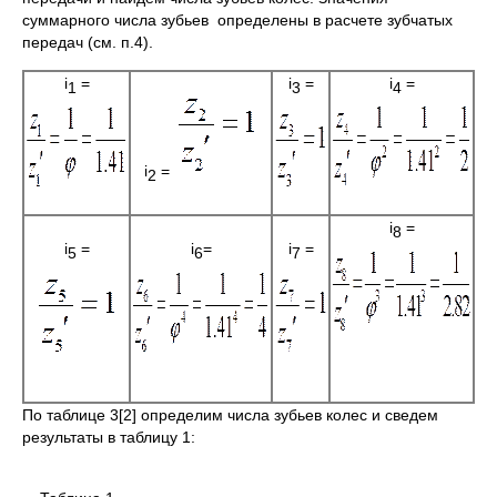
суммарного числа зубьев определены в расчете зубчатых
передач (см. п.4).
i
=
i
=
i
=
1
3
4
i
=
2
i
=
8
i
=
i
=
i
=
5
6
7
По таблице 3[2] определим числа зубьев колес и сведем
результаты в таблицу 1: