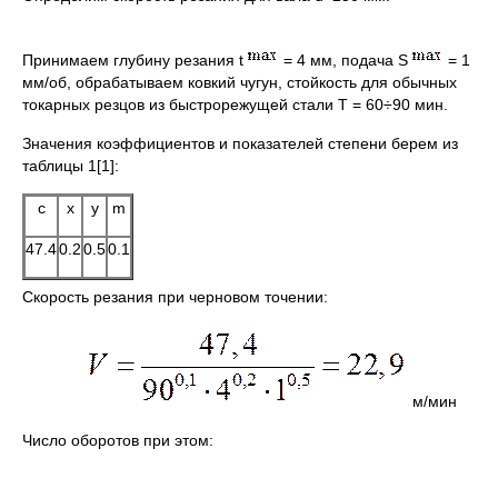
Принимаем глубину резания t
= 4 мм, подача S
= 1
мм/об, обрабатываем ковкий чугун, стойкость для обычных
токарных резцов из быстрорежущей стали Т = 60÷90 мин.
Значения коэффициентов и показателей степени берем из
таблицы 1[1]:
c
x
y
m
47.4
0.2
0.5
0.1
Скорость резания при черновом точении:
м/мин
Число оборотов при этом: