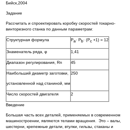
Бийск,2004
Задание
Рассчитать и спроектировать коробку скоростей токарно-
винторезного станка по данным параметрам:
Структурная формула
P
· P
· (P
+1) = 12
a
b
c
Знаменатель ряда, φ
1,41
Диапазон регулирования, Rn
45
Наибольший диаметр заготовки,
250
установленной над станиной, мм
Число скоростей двигателя
2
Введение
Большая часть всех деталей, применяемых в современном
машиностроении, являются телами вращения. Это – валы,
шестерни, крепежные детали, втулки, гильзы, стаканы и