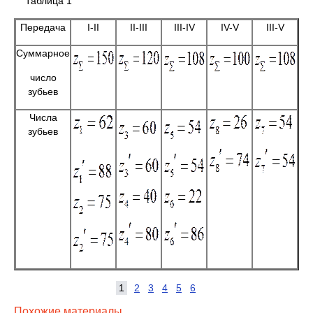
Таблица 1
Передача
I-II
II-III
III-IV
IV-V
III-V
Суммарное
число
зубьев
Числа
зубьев
1
2
3
4
5
6
Похожие материалы