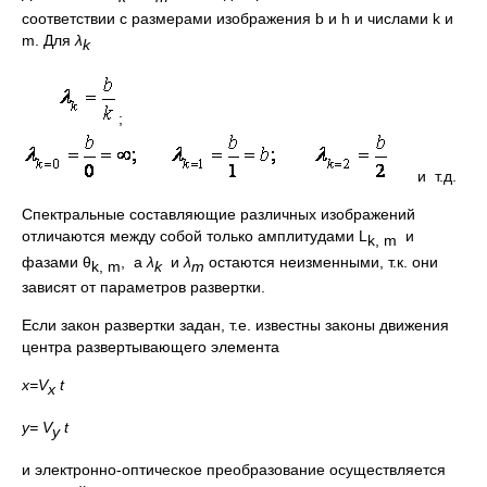
соответствии с размерами изображения b и h и числами k и
m. Для
λ
k
;
и т.д.
Спектральные составляющие различных изображений
отличаются между собой только амплитудами L
и
k
,
m
фазами θ
, а
λ
и
λ
остаются неизменными, т.к. они
k
,
m
k
m
зависят от параметров развертки.
Если закон развертки задан, т.е. известны законы движения
центра развертывающего элемента
x
=
V
t
x
y
=
V
t
y
и электронно-оптическое преобразование осуществляется