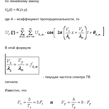
по линейному закону
U
(
t
) =
AL
(
x
,
y
),
c
где
A
– коэффициент пропорциональности, то
В этой формуле
- текущая частота спектра ТВ
сигнала.
Известно, что