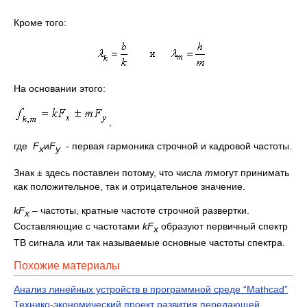
Кроме того:
На основании этого:
,
где
F
и
F
- первая гармоника строчной и кадровой частоты.
x
y
Знак ± здесь поставлен потому, что числа
m
могут принимать
как положительное, так и отрицательное значение.
kF
– частоты, кратные частоте строчной развертки.
x
Составляющие с частотами
kF
образуют первичный спектр
x
ТВ сигнала или так называемые основные частоты спектра.
Похожие материалы
Анализ линейных устройств в программной среде “Mathcad”
Технико-экономический проект развития передающей