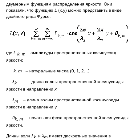
двумерным функциям распределения яркости. Они
показали, что функцию
L
(x,y) можно представить в виде
двойного ряда Фурье:
где
L
– амплитуды пространственных косинусоид
k
,
m
яркости;
k
,
m
–
натуральные числа (0, 1, 2…)
λ
–
длина волны пространственной косинусоиды
k
яркости в направлении
x
λ
– длина волны пространственной косинусоиды
m
яркости в направлении
y
θ
–
начальная фаза пространственной косинусоиды
k
,
m
яркости.
Длины волн
λ
и
λ
имеют дискретные значения в
k
m