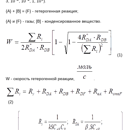
3, 10
, 10
, 1, 10
).
{А} + [В] = {F} - гетерогенная реакция;
{А} и {F} - газы; [В] - конденсированное вещество.
(1)
W - скорость гетерогенной реакции,
.
(2)