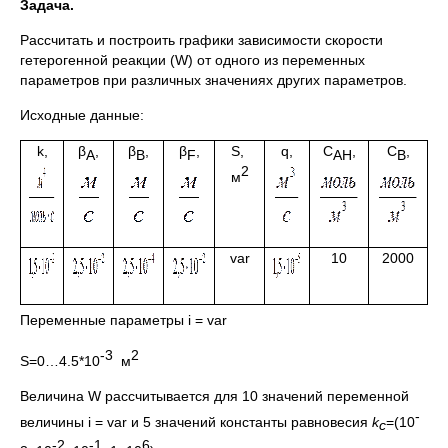
Задача.
Рассчитать и построить графики зависимости скорости
гетерогенной реакции (W) от одного из переменных
параметров при различных значениях других параметров.
Исходные данные:
k,
β
,
β
,
β
,
S,
q,
C
,
C
,
A
B
F
AH
B
2
м
var
10
2000
Переменные параметры i = var
-3
2
S=0…4.5*10
м
Величина W рассчитывается для 10 значений переменной
-
величины i = var и 5 значений константы равновесия
k
=(10
c
-2
-1
6