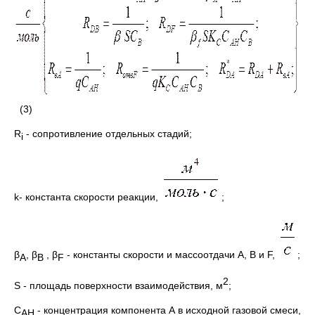
(3)
R
- сопротивление отдельных стадий;
i
k- константа скорости реакции,
;
β
, β
, β
- константы скорости и массоотдачи А, В и F,
;
A
B
F
2
S - площадь поверхности взаимодействия, м
;
С
- концентрация компонента А в исходной газовой смеси,
АН