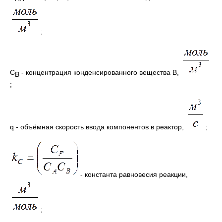
;
С
- концентрация конденсированного вещества В,
B
;
q - объёмная скорость ввода компонентов в реактор,
;
- константа равновесия реакции,
;