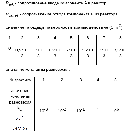
R
-
сопротивление ввода компонента А в реактор;
eA
R
- сопротивление отвода компонента F из реактора.
omeF
2
Значение
площади поверхности взаимодействия
(S, м
):
1
2
3
4
5
6
7
8
0
-
-
-
-
-
-
-
0,5*10
1*10
1,5*10
2*10
2,5*10
3*10
3,5*10
3
3
3
3
3
3
3
Значение константы равновесия:
№ графика
1
2
3
4
5
Значение
константы
равновесия
k
,
C
-3
-2
-1
6
1
10
10
10
10