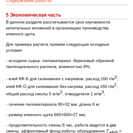
Содержание работы
5 Экономическая часть
В данном разделе рассчитывается срок окупаемости
капитальных вложений в организацию производства
клееного щита.
Для примера расчета примем следующие исходные
условия:
- исходное сырье: пиломатериал березовый обрезной
тангенциального распила, влажностью 8%;
2
- клей КФ-Б для склеивания с нагревом, расход 160 г/м
;
2
клей КФ-О для склеивания без нагрева, расход 160 г/м
;
3
3
общий расход смолы 5 кг/м
, отвердителя 1 кг/м
;
- сечение пиломатериала 80×32 мм, длина 6 м;
- размер клееного щита 660×650×27 мм;
- продолжительность смены 8 час, работа ведется в две
смены, эффективный фонд работы оборудования
Т
=
эфф