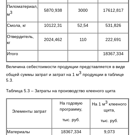
Пиломатериал,
5870,938
3000
17612,817
3
м
Смола, кг
10122,31
52,54
531,826
Отвердитель,
2024,462
110
222,691
кг
Итого
18367,334
Величина себестоимости продукции представляется в виде
3
общей суммы затрат и затрат на 1 м
продукции в таблице
5.3.
Таблица 5.3 – Затраты на производство клееного щита
3
На годовую
На 1 м
клееного
программу,
щита,
Элементы затрат
тыс. руб.
тыс. руб.
Материалы
18367,334
9,073