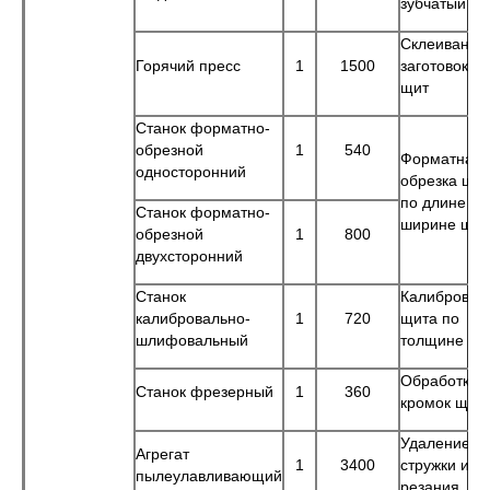
зубчатый ш
Склеивание
Горячий пресс
1
1500
заготовок в
щит
Станок форматно-
обрезной
1
540
Форматная
односторонний
обрезка щи
по длине и
Станок форматно-
ширине щит
обрезной
1
800
двухсторонний
Станок
Калиброван
калибровально-
1
720
щита по
шлифовальный
толщине
Обработка
Станок фрезерный
1
360
кромок щит
Удаление
Агрегат
1
3400
стружки из з
пылеулавливающий
резания