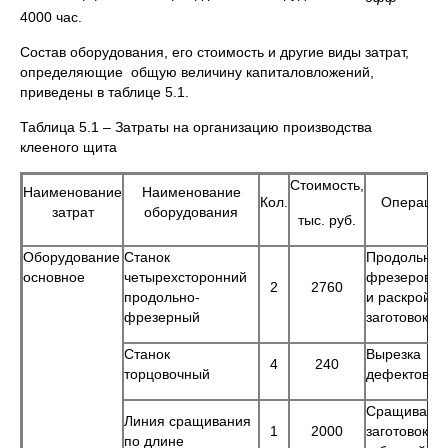
4000 час.
Состав оборудования, его стоимость и другие виды затрат,
определяющие общую величину капиталовложений,
приведены в таблице 5.1.
Таблица 5.1 – Затраты на организацию производства
клееного щита
Стоимость,
Наименование
Наименование
Кол.
Операции
затрат
оборудования
тыс. руб.
Оборудование
Станок
Продольное
основное
четырехсторонний
фрезерован
2
2760
продольно-
и раскрой
фрезерный
заготовок
Станок
Вырезка
4
240
торцовочный
дефектов
Сращивани
Линия сращивания
1
2000
заготовок на
по длине